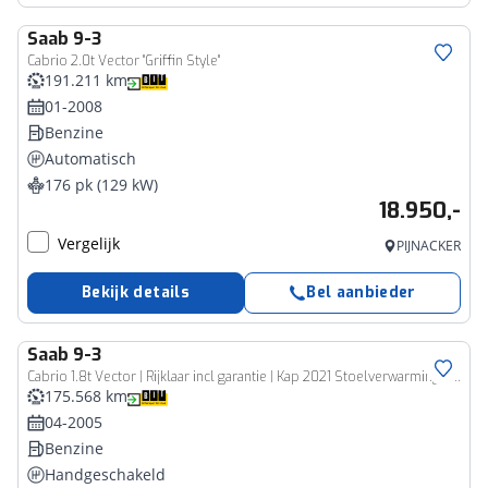
Saab
9-3
Cabrio 2.0t Vector "Griffin Style"
191.211 km
01-2008
Benzine
Automatisch
176 pk (129 kW)
18.950,-
Vergelijk
PIJNACKER
Bekijk details
Bel aanbieder
Saab
9-3
Cabrio 1.8t Vector | Rijklaar incl garantie | Kap 2021 Stoelverwarming Climate control Parkeersensoren
175.568 km
04-2005
Benzine
Handgeschakeld