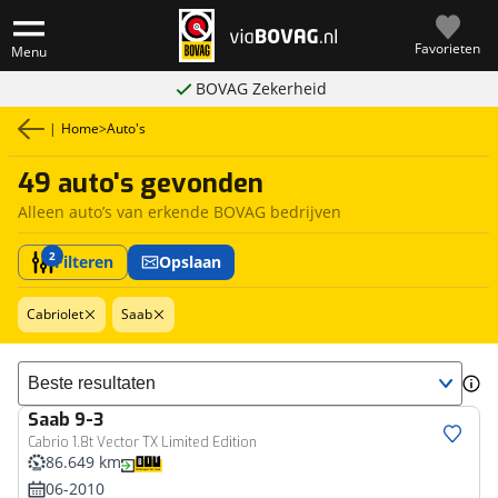
Favorieten
Menu
BOVAG Zekerheid
|
Home
>
Auto's
49 auto's gevonden
Alleen auto’s van erkende BOVAG bedrijven
2
Filteren
Opslaan
Cabriolet
Saab
Sorteer resultaten
Saab
9-3
Cabrio 1.8t Vector TX Limited Edition
86.649 km
06-2010