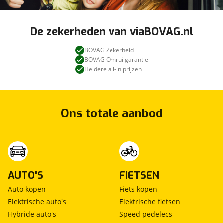
De zekerheden van viaBOVAG.nl
BOVAG Zekerheid
BOVAG Omruilgarantie
Heldere all-in prijzen
Ons totale aanbod
AUTO'S
FIETSEN
Auto kopen
Fiets kopen
Elektrische auto's
Elektrische fietsen
Hybride auto's
Speed pedelecs