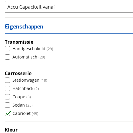
Abarth
Accu Capaciteit vanaf
(
17
)
Aiways
(
0
)
Aixam
(
0
)
Eigenschappen
Alfa Romeo
(
8
)
Alpina
(
0
)
Transmissie
Alpine
(
0
)
Handgeschakeld
(
29
)
Aston Martin
(
3
)
Automatisch
(
20
)
Audi
(
145
)
Austin
Carrosserie
(
2
)
Stationwagen
(
18
)
Auto Union
(
0
)
Hatchback
(
2
)
Benimar
(
0
)
Coupe
(
3
)
Bentley
(
12
)
Sedan
(
25
)
BMW
(
393
)
Cabriolet
(
49
)
Bold
(
0
)
BYD
(
0
)
Kleur
Cadillac
(
3
)