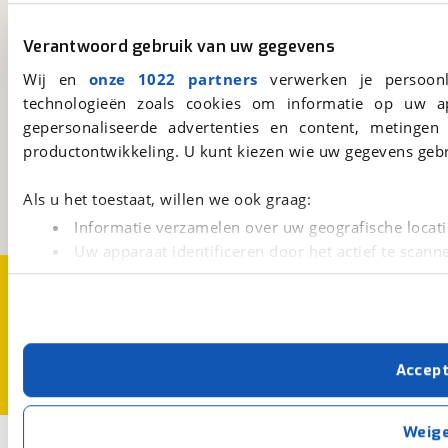
Altijd het meest recente aanbod bij de hand.
Verantwoord gebruik van uw gegevens
Download 'm nu.
Wij en
onze 1022 partners
verwerken je persoonl
technologieën zoals cookies om informatie op uw a
viaBOVAG.nl
gepersonaliseerde advertenties en content, metingen
productontwikkeling. U kunt kiezen wie uw gegevens gebr
Kosterijland
15
3981 AJ
Bunnik
Een initiatief van
Als u het toestaat, willen we ook graag:
BOVAG
Informatie verzamelen over uw geografische locati
Uw apparaat identificeren door het actief te scann
Over viaBOVAG.nl
Disclaimer- en Privacyverklaring
Lees meer over hoe uw persoonlijke gegevens worden ve
Cookievoorkeuren
Vacatures
U kunt uw toestemming op elk moment wijzigen of intrekk
Met cookies en vergelijkbare technieken zorgen we voor 
Accep
cookies zorgen ervoor dat de website goed werkt. Ook g
verbeteren. We tonen je graag relevante advertenties e
buiten onze website volgt – uiteraard op anonie
Weig
2
privacyverklaring
. Als je weigert, plaatsen we alleen f
Opslaan