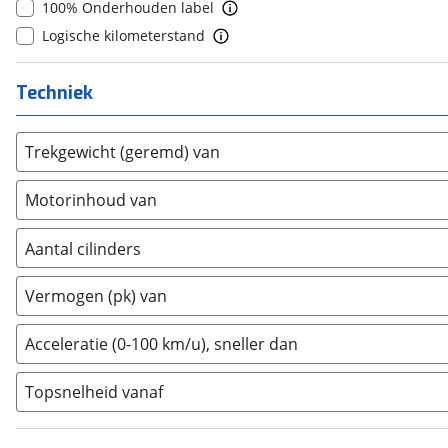
100% Onderhouden label
Estrima
(
0
)
Logische kilometerstand
Etalian
(
0
)
Farizon
(
0
)
Techniek
Ferrari
(
4
)
Fiat
(
307
)
Trekgewicht (geremd) van
Ford
(
12
)
Ford USA
(
0
)
Motorinhoud van
Geely
(
0
)
Genesis
(
0
)
Aantal cilinders
GMC
(
0
)
2
(
0
)
Vermogen (pk) van
Goupil
(
0
)
3
(
0
)
Honda
(
4
)
4
(
46
)
Acceleratie (0-100 km/u), sneller dan
Hongqi
(
0
)
5
(
0
)
Hummer
(
0
)
Topsnelheid vanaf
6
(
2
)
Hyundai
(
0
)
8
(
0
)
Ineos
(
0
)
10+