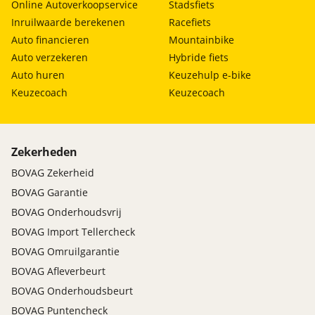
Online Autoverkoopservice
Stadsfiets
Inruilwaarde berekenen
Racefiets
Auto financieren
Mountainbike
Auto verzekeren
Hybride fiets
Auto huren
Keuzehulp e-bike
Keuzecoach
Keuzecoach
Zekerheden
BOVAG Zekerheid
BOVAG Garantie
BOVAG Onderhoudsvrij
BOVAG Import Tellercheck
BOVAG Omruilgarantie
BOVAG Afleverbeurt
BOVAG Onderhoudsbeurt
BOVAG Puntencheck