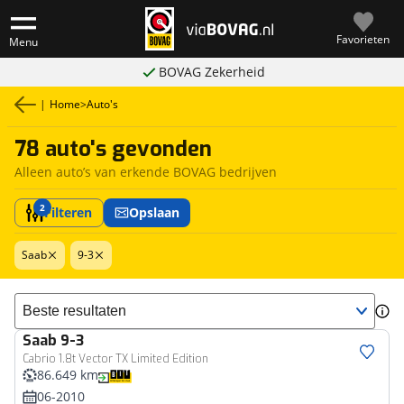
Favorieten
Menu
BOVAG Zekerheid
|
Home
>
Auto's
78 auto's gevonden
Alleen auto’s van erkende BOVAG bedrijven
2
Filteren
Opslaan
Saab
9-3
Sorteer resultaten
Saab
9-3
Cabrio 1.8t Vector TX Limited Edition
86.649 km
06-2010