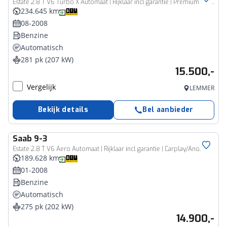
Estate 2.8 T V6 Turbo X Automaat | Rijklaar incl garantie | Premium leer Bose Darktint Xenon meesturend
234.645 km
08-2008
Benzine
Automatisch
281 pk (207 kW)
15.500,-
Vergelijk
LEMMER
Bekijk details
Bel aanbieder
Saab
9-3
Estate 2.8 T V6 Aero Automaat | Rijklaar incl garantie | Carplay/Android Auto Trekhaak Leer Stoelverwarming
189.628 km
01-2008
Benzine
Automatisch
275 pk (202 kW)
14.900,-