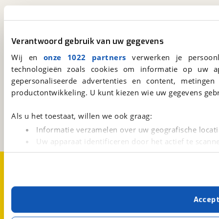
viaBOVAG.nl app
Verantwoord gebruik van uw gegevens
Altijd het meest recente aanbod bij de hand.
Download 'm nu.
Wij en
onze 1022 partners
verwerken je persoonl
technologieën zoals cookies om informatie op uw a
gepersonaliseerde advertenties en content, metingen
viaBOVAG.nl
productontwikkeling. U kunt kiezen wie uw gegevens gebr
Kosterijland
15
3981 AJ
Bunnik
Als u het toestaat, willen we ook graag:
Een initiatief van
Informatie verzamelen over uw geografische locati
BOVAG
Uw apparaat identificeren door het actief te scann
Lees meer over hoe uw persoonlijke gegevens worden ve
Over viaBOVAG.nl
Disclaimer- en Privacyverklaring
U kunt uw toestemming op elk moment wijzigen of intrekk
Cookievoorkeuren
Vacatures
Met cookies en vergelijkbare technieken zorgen we voor 
Accep
cookies zorgen ervoor dat de website goed werkt. Ook g
verbeteren. We tonen je graag relevante advertenties e