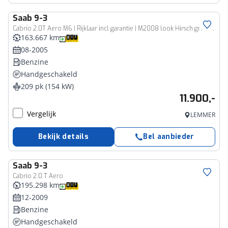
Saab
9-3
Cabrio 2.0T Aero M6 | Rijklaar incl garantie | M2008 look Hirsch grille 18 inch lichtmetaal Spoiler
163.667 km
08-2005
Benzine
Handgeschakeld
209 pk (154 kW)
11.900,-
Vergelijk
LEMMER
Bekijk details
Bel aanbieder
Saab
9-3
Cabrio 2.0 T Aero
195.298 km
12-2009
Benzine
Handgeschakeld