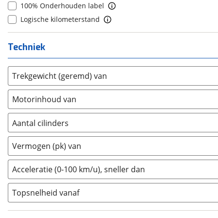
10+
(
0
)
100% Onderhouden label
Donkervoort
(
1
)
Logische kilometerstand
DS
(
485
)
Estrima
(
2
)
Techniek
Etalian
(
0
)
Farizon
(
3
)
Trekgewicht (geremd) van
Ferrari
(
15
)
Fiat
(
2460
)
Motorinhoud van
Ford
(
8548
)
Ford USA
(
3
)
Aantal cilinders
Geely
(
128
)
2
(
0
)
Vermogen (pk) van
Genesis
(
18
)
3
(
0
)
GMC
(
4
)
4
(
69
)
Acceleratie (0-100 km/u), sneller dan
Goupil
(
2
)
5
(
0
)
Honda
(
571
)
Topsnelheid vanaf
6
(
8
)
Hongqi
(
13
)
8
(
0
)
Hummer
(
1
)