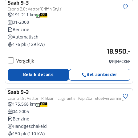
Saab
9-3
Cabrio 2.0t Vector "Griffin Style"
191.211 km
01-2008
Benzine
Automatisch
176 pk (129 kW)
18.950,-
Vergelijk
PIJNACKER
Bekijk details
Bel aanbieder
Saab
9-3
Cabrio 1.8t Vector | Rijklaar incl garantie | Kap 2021 Stoelverwarming Climate control Parkeersensoren
175.568 km
04-2005
Benzine
Handgeschakeld
150 pk (110 kW)