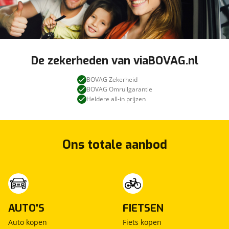
De zekerheden van viaBOVAG.nl
BOVAG Zekerheid
BOVAG Omruilgarantie
Heldere all-in prijzen
Ons totale aanbod
AUTO'S
FIETSEN
Auto kopen
Fiets kopen