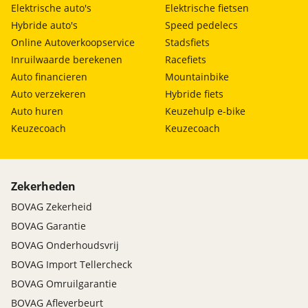
Elektrische auto's
Elektrische fietsen
Hybride auto's
Speed pedelecs
Online Autoverkoopservice
Stadsfiets
Inruilwaarde berekenen
Racefiets
Auto financieren
Mountainbike
Auto verzekeren
Hybride fiets
Auto huren
Keuzehulp e-bike
Keuzecoach
Keuzecoach
Zekerheden
BOVAG Zekerheid
BOVAG Garantie
BOVAG Onderhoudsvrij
BOVAG Import Tellercheck
BOVAG Omruilgarantie
BOVAG Afleverbeurt