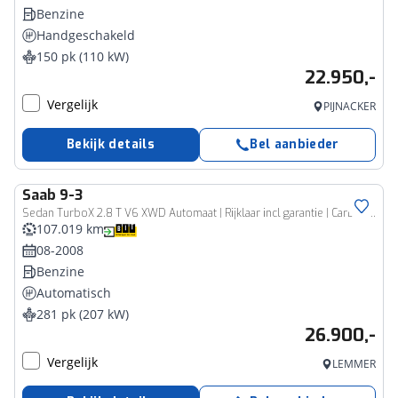
Benzine
Handgeschakeld
150 pk (110 kW)
22.950,-
Vergelijk
PIJNACKER
Bekijk details
Bel aanbieder
Saab
9-3
Sedan TurboX 2.8 T V6 XWD Automaat | Rijklaar incl garantie | Carbon Bose Premium leder Meesturende xenon
107.019 km
08-2008
Benzine
Automatisch
281 pk (207 kW)
26.900,-
Vergelijk
LEMMER