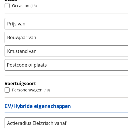
96I
(
0
)
Hyundai
(
127
)
Occasion
(
18
)
Kia
(
1043
)
Mazda
(
43
)
Prijs van
Mercedes-Benz
(
1224
)
Mini
(
191
)
Bouwjaar van
Nissan
(
0
)
Km.stand van
Opel
(
463
)
Peugeot
(
544
)
Postcode of plaats
Renault
(
438
)
Seat
(
378
)
Voertuigsoort
SKODA
(
758
)
Personenwagen
(
18
)
Suzuki
(
28
)
Toyota
(
426
)
EV/Hybride eigenschappen
Volkswagen
(
939
)
Volvo
(
1050
)
Alle merken
Actieradius Elektrisch vanaf