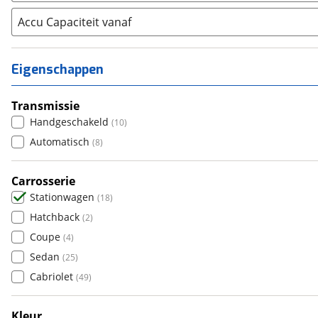
Abarth
(
0
)
Aiways
Accu Capaciteit vanaf
(
0
)
Aixam
(
0
)
Alfa Romeo
(
2
)
Eigenschappen
Alpina
(
8
)
Alpine
(
0
)
Transmissie
Aston Martin
(
0
)
Handgeschakeld
(
10
)
Audi
(
841
)
Automatisch
(
8
)
Austin
(
0
)
Auto Union
Carrosserie
(
0
)
Stationwagen
(
18
)
Benimar
(
0
)
Hatchback
(
2
)
Bentley
(
0
)
Coupe
(
4
)
BMW
(
1567
)
Sedan
(
25
)
Bold
(
0
)
Cabriolet
(
49
)
BYD
(
44
)
Cadillac
(
0
)
Kleur