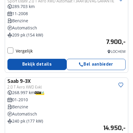
Sport Estate 2.0 T Aero XWD Automaat 1 JAAR BOVAG GARANTIE
289.703 km
11-2008
Benzine
Automatisch
209 pk (154 kW)
7.900,-
Vergelijk
LOCHEM
Bekijk details
Bel aanbieder
Saab
9-3X
2.0 T Aero XWD Exkl
268.997 km
01-2010
Benzine
Automatisch
240 pk (177 kW)
14.950,-