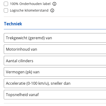
Estrima
(
0
)
10+
(
0
)
100% Onderhouden label
Etalian
(
0
)
Logische kilometerstand
Farizon
(
0
)
Ferrari
(
0
)
Techniek
Fiat
(
16
)
Ford
(
1059
)
Trekgewicht (geremd) van
Ford USA
(
0
)
Geely
(
0
)
Motorinhoud van
Genesis
(
0
)
GMC
(
0
)
Aantal cilinders
Goupil
(
0
)
2
(
0
)
Vermogen (pk) van
Honda
(
4
)
3
(
0
)
Hongqi
(
0
)
4
(
15
)
Acceleratie (0-100 km/u), sneller dan
Hummer
(
0
)
5
(
0
)
Hyundai
(
127
)
Topsnelheid vanaf
6
(
3
)
Ineos
(
0
)
8
(
0
)