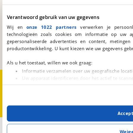
Altijd het meest recente aanbod bij de hand.
Download 'm nu.
Verantwoord gebruik van uw gegevens
Wij en
onze 1022 partners
verwerken je persoonl
viaBOVAG.nl
technologieën zoals cookies om informatie op uw a
Kosterijland
15
gepersonaliseerde advertenties en content, metingen
3981 AJ
Bunnik
productontwikkeling. U kunt kiezen wie uw gegevens gebr
Een initiatief van
BOVAG
Als u het toestaat, willen we ook graag:
Informatie verzamelen over uw geografische locati
Over viaBOVAG.nl
Disclaimer- en Privacyverklaring
Uw apparaat identificeren door het actief te scann
Cookievoorkeuren
Vacatures
Lees meer over hoe uw persoonlijke gegevens worden ve
U kunt uw toestemming op elk moment wijzigen of intrekk
Met cookies en vergelijkbare technieken zorgen we voor 
Accep
cookies zorgen ervoor dat de website goed werkt. Ook g
verbeteren. We tonen je graag relevante advertenties e
2
Opslaan
buiten onze website volgt – uiteraard op anonie
Weig