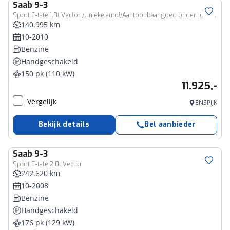
Saab
9-3
Sport Estate 1.8t Vector /Unieke auto!/Aantoonbaar goed onderhouden!/Lage KM!
140.995 km
10-2010
Benzine
Handgeschakeld
150 pk (110 kW)
11.925,-
Vergelijk
ENSPIJK
Bekijk details
Bel aanbieder
Saab
9-3
Sport Estate 2.0t Vector
242.620 km
10-2008
Benzine
Handgeschakeld
176 pk (129 kW)