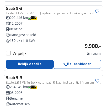
Saab
9-3
Estate 1.8t Vector M2008 | Rijklaar incl garantie | Donker glas Trekhaak 17 inch Sportstoel Carplay
202.446 km
12-2007
Benzine
Handgeschakeld
150 pk (110 kW)
9.900,-
Vergelijk
LEMMER
Bekijk details
Bel aanbieder
Saab
9-3
Estate 2.8 T V6 Turbo X Automaat | Rijklaar incl garantie | Premium leer Bose Darktint Xenon meesturend
234.645 km
08-2008
Benzine
Automatisch