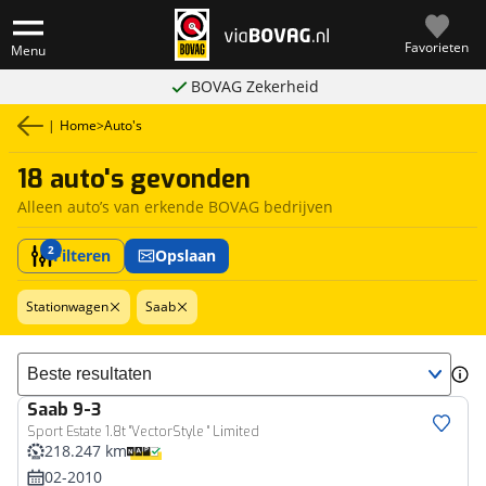
Favorieten
Menu
BOVAG Zekerheid
|
Home
>
Auto's
18 auto's gevonden
Alleen auto’s van erkende BOVAG bedrijven
2
Filteren
Opslaan
Stationwagen
Saab
Sorteer resultaten
Saab
9-3
Sport Estate 1.8t "VectorStyle " Limited
218.247 km
02-2010