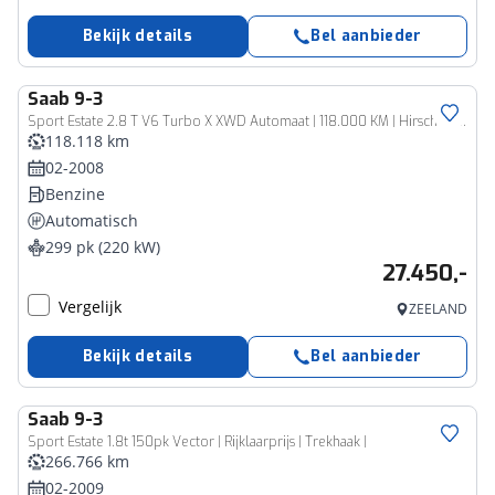
Bekijk details
Bel aanbieder
Saab
9-3
Sport Estate 2.8 T V6 Turbo X XWD Automaat | 118.000 KM | Hirsch Performance | Uniek!
118.118 km
02-2008
Benzine
Automatisch
299 pk (220 kW)
27.450,-
Vergelijk
ZEELAND
Bekijk details
Bel aanbieder
Saab
9-3
Sport Estate 1.8t 150pk Vector | Rijklaarprijs | Trekhaak |
266.766 km
02-2009