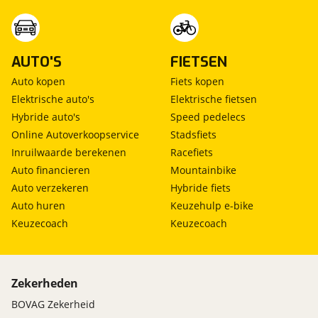
AUTO'S
FIETSEN
Auto kopen
Fiets kopen
Elektrische auto's
Elektrische fietsen
Hybride auto's
Speed pedelecs
Online Autoverkoopservice
Stadsfiets
Inruilwaarde berekenen
Racefiets
Auto financieren
Mountainbike
Auto verzekeren
Hybride fiets
Auto huren
Keuzehulp e-bike
Keuzecoach
Keuzecoach
Zekerheden
BOVAG Zekerheid