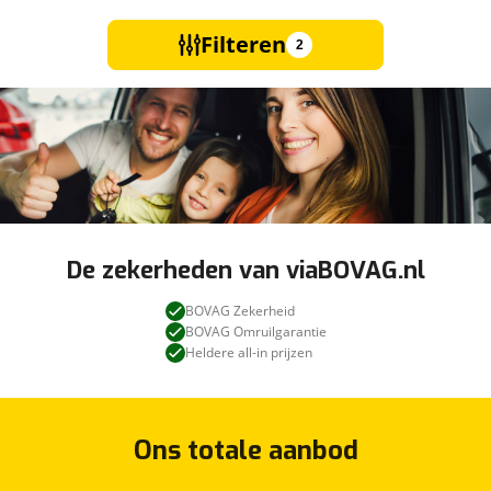
Filteren
2
De zekerheden van viaBOVAG.nl
BOVAG Zekerheid
BOVAG Omruilgarantie
Heldere all-in prijzen
Ons totale aanbod