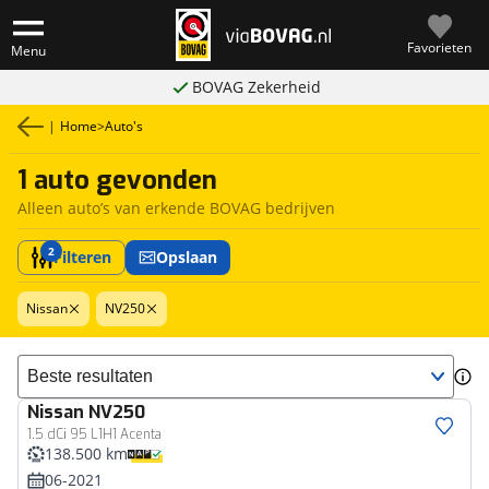
Favorieten
Menu
BOVAG Zekerheid
|
Home
>
Auto's
1 auto gevonden
Alleen auto’s van erkende BOVAG bedrijven
2
Filteren
Opslaan
Nissan
NV250
Sorteer resultaten
Nissan
NV250
Bedrijfswagen
1.5 dCi 95 L1H1 Acenta
138.500 km
06-2021