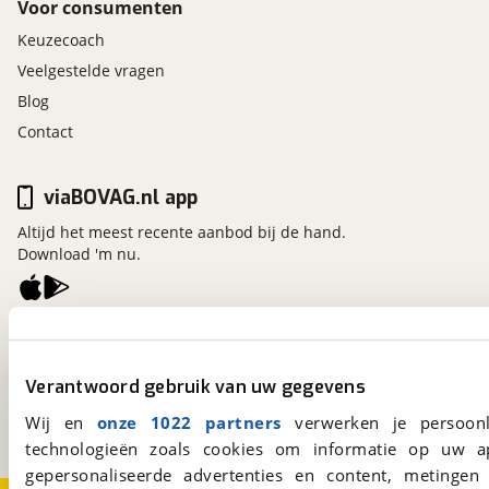
Voor consumenten
Keuzecoach
Veelgestelde vragen
Blog
Contact
viaBOVAG.nl app
Altijd het meest recente aanbod bij de hand.
Download 'm nu.
viaBOVAG.nl
Kosterijland
15
Verantwoord gebruik van uw gegevens
3981 AJ
Bunnik
Een initiatief van
Wij en
onze 1022 partners
verwerken je persoonl
BOVAG
technologieën zoals cookies om informatie op uw a
gepersonaliseerde advertenties en content, metingen