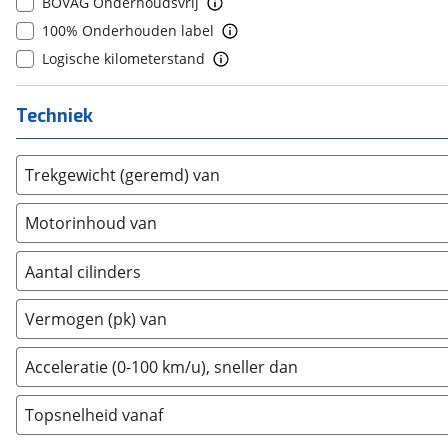
BOVAG Onderhoudsvrij
Daihatsu
(
18
)
10+
(
0
)
100% Onderhouden label
Daimler
(
2
)
Logische kilometerstand
DFSK
(
20
)
Dodge
(
109
)
Techniek
Dongfeng
(
92
)
Donkervoort
(
1
)
Trekgewicht (geremd) van
DS
(
492
)
Estrima
(
2
)
Motorinhoud van
Etalian
(
0
)
Farizon
(
3
)
Aantal cilinders
Ferrari
(
15
)
2
(
0
)
Fiat
(
2462
)
Vermogen (pk) van
3
(
0
)
Ford
(
8567
)
4
(
1
)
Acceleratie (0-100 km/u), sneller dan
Ford USA
(
3
)
5
(
0
)
Geely
(
122
)
Topsnelheid vanaf
6
(
0
)
Genesis
(
17
)
8
(
0
)