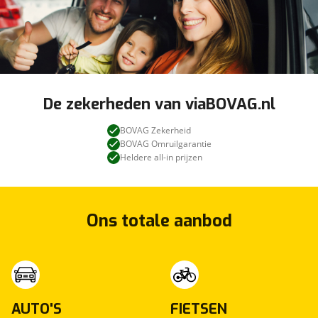
De zekerheden van viaBOVAG.nl
BOVAG Zekerheid
BOVAG Omruilgarantie
Heldere all-in prijzen
Ons totale aanbod
AUTO'S
FIETSEN