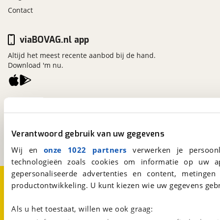
Contact
viaBOVAG.nl app
Altijd het meest recente aanbod bij de hand.
Download 'm nu.
viaBOVAG.nl
Kosterijland
15
3981 AJ
Bunnik
Verantwoord gebruik van uw gegevens
Een initiatief van
BOVAG
Wij en
onze 1022 partners
verwerken je persoonl
technologieën zoals cookies om informatie op uw a
gepersonaliseerde advertenties en content, metingen
Over viaBOVAG.nl
Disclaimer- en Privacyverklaring
productontwikkeling. U kunt kiezen wie uw gegevens gebr
Cookievoorkeuren
Vacatures
Als u het toestaat, willen we ook graag: