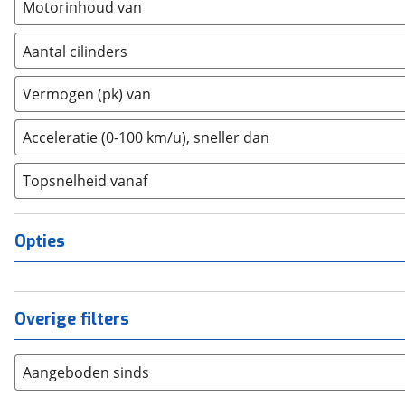
Motorinhoud van
Dongfeng
(
0
)
Donkervoort
(
1
)
Aantal cilinders
DS
(
2
)
2
(
0
)
Vermogen (pk) van
Estrima
(
0
)
3
(
0
)
Etalian
(
0
)
4
(
0
)
Acceleratie (0-100 km/u), sneller dan
Farizon
(
0
)
5
(
0
)
Ferrari
(
4
)
Topsnelheid vanaf
6
(
0
)
Fiat
(
305
)
8
(
0
)
Ford
(
12
)
10+
(
0
)
Opties
Ford USA
(
0
)
Geely
(
0
)
Genesis
(
0
)
Overige filters
GMC
(
0
)
Goupil
(
0
)
Aangeboden sinds
Honda
(
4
)
Hongqi
(
0
)