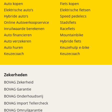
Auto kopen
Fiets kopen
Elektrische auto's
Elektrische fietsen
Hybride auto's
Speed pedelecs
Online Autoverkoopservice
Stadsfiets
Inruilwaarde berekenen
Racefiets
Auto financieren
Mountainbike
Auto verzekeren
Hybride fiets
Auto huren
Keuzehulp e-bike
Keuzecoach
Keuzecoach
Zekerheden
BOVAG Zekerheid
BOVAG Garantie
BOVAG Onderhoudsvrij
BOVAG Import Tellercheck
BOVAG Omruilgarantie