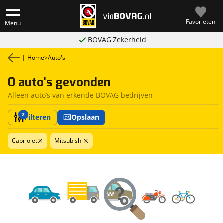
Favorieten
Menu
BOVAG Zekerheid
|
Home
>
Auto's
0 auto's gevonden
Alleen auto’s van erkende BOVAG bedrijven
2
Filteren
Opslaan
Cabriolet
Mitsubishi