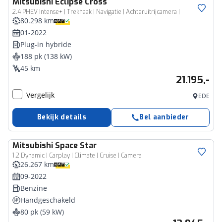
Mitsubishi
Eclipse Cross
2.4 PHEV Intense+ | Trekhaak | Navigatie | Achteruitrijcamera |
80.298 km
01-2022
Plug-in hybride
188 pk (138 kW)
45 km
21.195,-
Vergelijk
EDE
Bekijk details
Bel aanbieder
Mitsubishi
Space Star
1.2 Dynamic | Carplay | Climate | Cruise | Camera
26.267 km
09-2022
Benzine
Handgeschakeld
80 pk (59 kW)