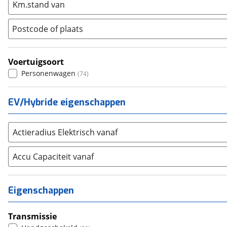
Km.stand van
Space Star
(
27
)
Opel
(
514
)
Peugeot
(
823
)
Postcode of plaats
Renault
(
536
)
Seat
(
282
)
Voertuigsoort
SKODA
(
433
)
Personenwagen
(
74
)
Suzuki
(
193
)
Toyota
(
851
)
EV/Hybride eigenschappen
Volkswagen
(
1325
)
Volvo
(
683
)
Alle merken
Actieradius Elektrisch vanaf
Abarth
(
1
)
Aiways
Accu Capaciteit vanaf
(
0
)
Aixam
(
9
)
Alfa Romeo
(
22
)
Eigenschappen
Alpina
(
1
)
Alpine
(
1
)
Transmissie
Aston Martin
(
4
)