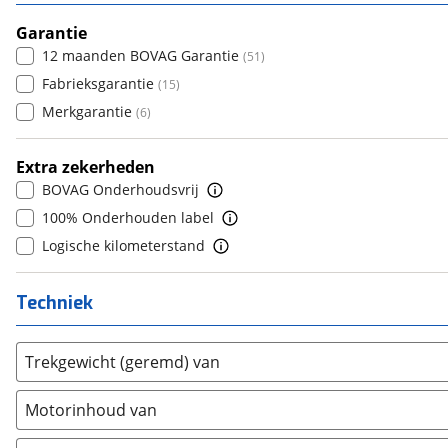
7
(
0
)
5
(
71
)
Dacia
(
80
)
8+
Garantie
(
0
)
6
(
0
)
Daewoo
12 maanden BOVAG Garantie
(
0
)
(
51
)
7
(
0
)
Daihatsu
Fabrieksgarantie
(
0
)
(
15
)
8
(
0
)
Daimler
Merkgarantie
(
0
)
(
6
)
9
(
0
)
DFSK
(
0
)
10+
(
0
)
Extra zekerheden
Dodge
(
6
)
BOVAG Onderhoudsvrij
Dongfeng
(
0
)
100% Onderhouden label
Donkervoort
(
0
)
Logische kilometerstand
DS
(
81
)
Estrima
(
0
)
Techniek
Etalian
(
0
)
Farizon
(
0
)
Trekgewicht (geremd) van
Ferrari
(
2
)
Fiat
(
200
)
Motorinhoud van
Ford
(
798
)
Ford USA
(
0
)