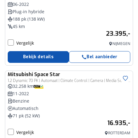
06-2022
Plug-in hybride
188 pk (138 kW)
45 km
23.395,-
Vergelijk
NIJMEGEN
Bekijk details
Bel aanbieder
Mitsubishi
Space Star
1.2 Dynamic 70 PK | Automaat | Climate Control | Camera | Media Scherm | Bluetooth | Lichtsensor | Cruise Control
32.258 km
11-2022
Benzine
Automatisch
71 pk (52 kW)
16.935,-
Vergelijk
ROTTERDAM