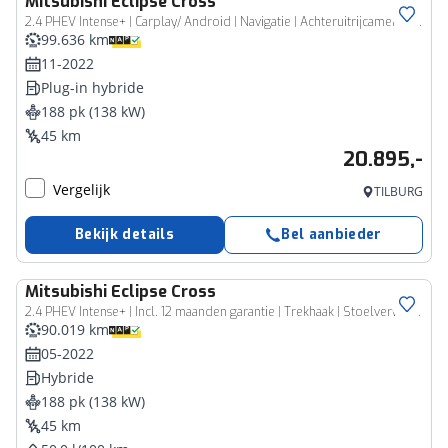
Mitsubishi
Eclipse Cross
2.4 PHEV Intense+ | Carplay/ Android | Navigatie | Achteruitrijcamera + sensoren | FABRIEKSGARANTIE TOT 11-2030!
99.636 km
11-2022
Plug-in hybride
188 pk (138 kW)
45 km
20.895,-
Vergelijk
TILBURG
Bekijk details
Bel aanbieder
Mitsubishi
Eclipse Cross
2.4 PHEV Intense+ | Incl. 12 maanden garantie | Trekhaak | Stoelverwarming | Apple carplay/Android auto | Parkeercamera | Navigatie | DAB radio | 100% onderhouden |
90.019 km
05-2022
Hybride
188 pk (138 kW)
45 km