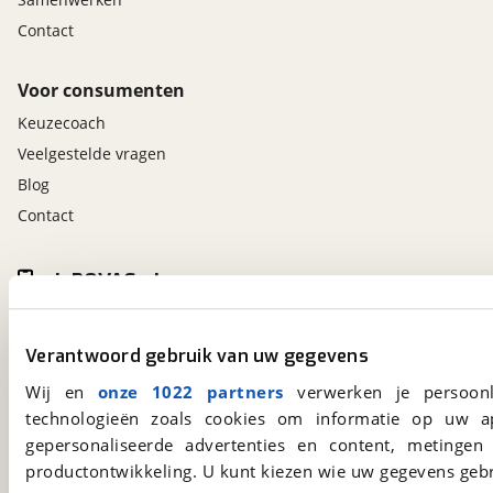
Contact
Voor consumenten
Keuzecoach
Veelgestelde vragen
Blog
Contact
viaBOVAG.nl app
Altijd het meest recente aanbod bij de hand.
Download 'm nu.
Verantwoord gebruik van uw gegevens
Wij en
onze 1022 partners
verwerken je persoonl
technologieën zoals cookies om informatie op uw a
viaBOVAG.nl
gepersonaliseerde advertenties en content, metingen
Kosterijland
15
productontwikkeling. U kunt kiezen wie uw gegevens gebr
3981 AJ
Bunnik