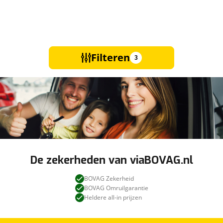
Filteren
3
De zekerheden van viaBOVAG.nl
BOVAG Zekerheid
BOVAG Omruilgarantie
Heldere all-in prijzen