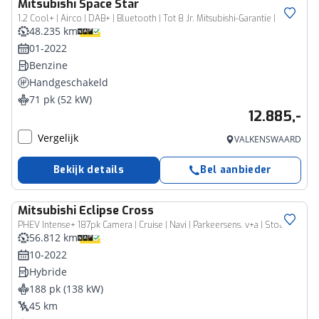
Mitsubishi
Space Star
1.2 Cool+ | Airco | DAB+ | Bluetooth | Tot 8 Jr. Mitsubishi-Garantie |
48.235 km
01-2022
Benzine
Handgeschakeld
71 pk (52 kW)
12.885,-
Vergelijk
VALKENSWAARD
Bekijk details
Bel aanbieder
Mitsubishi
Eclipse Cross
PHEV Intense+ 187pk Camera | Cruise | Navi | Parkeersens. v+a | Stoelverw.
56.812 km
10-2022
Hybride
188 pk (138 kW)
45 km