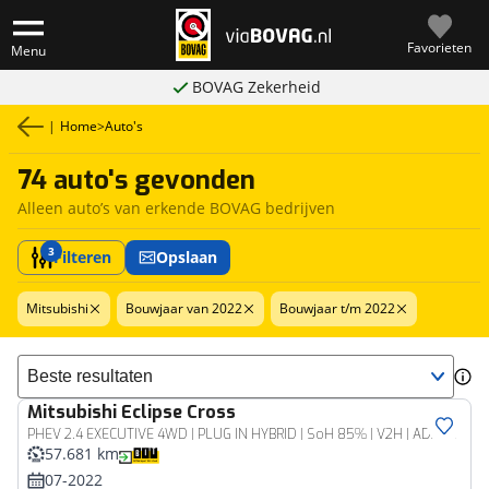
Favorieten
Menu
BOVAG Zekerheid
|
Home
>
Auto's
74 auto's gevonden
Alleen auto’s van erkende BOVAG bedrijven
3
Filteren
Opslaan
Mitsubishi
Bouwjaar van 2022
Bouwjaar t/m 2022
Sorteer resultaten
Mitsubishi
Eclipse Cross
PHEV 2.4 EXECUTIVE 4WD | PLUG IN HYBRID | SoH 85% | V2H | ADAPTIEF CRUISE | TREKHAAK 1500 KG | DODEHOEK ASSISTENT | 360 CAMERA | FABRIEKSGARANTIE TOT 14-07-2030* | NP € 48.616,- | ALL IN RIJKLAARPRIJS
57.681 km
07-2022