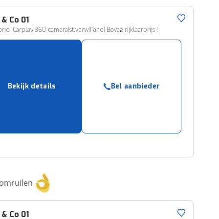
 & Co
01
brid |Carplay|360-camera|st.verw|Pano| Bovag rijklaarprijs !
Bekijk details
Bel aanbieder
 omruilen
 & Co
01