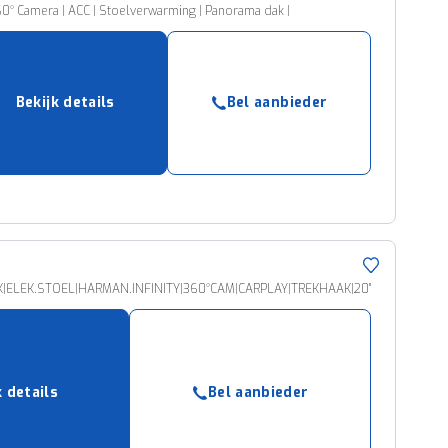
360° Camera | ACC | Stoelverwarming | Panorama dak |
Bekijk details
Bel aanbieder
K|ELEK.STOEL|HARMAN.INFINITY|360°CAM|CARPLAY|TREKHAAK|20"
k details
Bel aanbieder