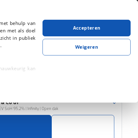
Over viaBOVAG.nl
 met behulp van
Accepteren
en met als doel
zicht in publiek
.
Lynk & Co
Blauw
Weigeren
Wis alle filters
Zoekopdracht opslaan
 nauwkeurig kan
 eigenschappen
Sorteer resultaten
rkeuren in het
 & Co
01
trekken in de
EV SoH 95,2% | Infinity | Open dak
lijke ervaring.
ytische cookies