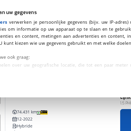
r
Kampeer
van uw gegevens
ers
verwerken je persoonlijke gegevens (bijv. uw IP-adres)
ies om informatie op uw apparaat op te slaan en te gebruik
enties en content, metingen aan advertenties en content, in
onden
U kunt kiezen wie uw gegevens gebruikt en met welke doelen
n we ook graag:
elen over uw geografische locatie, die tot een paar meter
entificeren door het actief te scannen op specifieke
 persoonlijke gegevens worden verwerkt en stel uw voo
Lynk
unt uw toestemming op elk moment wijzigen of in
1.5 PH
74.431 km
12-2022
kbare technieken zorgen we voor een betere en meer persoon
Hybride
en ervoor dat de website goed werkt. Ook gebruiken we anal