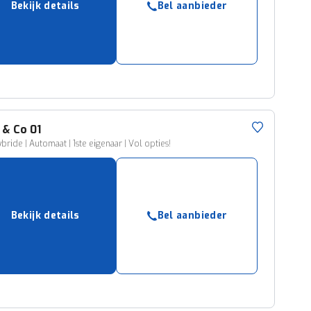
Bekijk details
Bel aanbieder
ruiken daarvoor
eme basis. Meer
lleen functionele
passen via de
 & Co
01
ybride | Automaat | 1ste eigenaar | Vol opties!
Bekijk details
Bel aanbieder