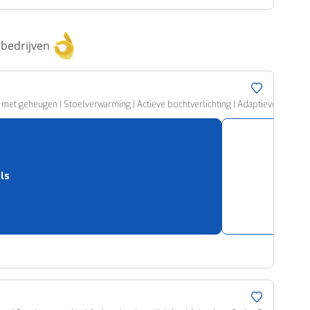
bedrijven
et geheugen | Stoelverwarming | Actieve bochtverlichting | Adaptieve Cruise Contr
ils