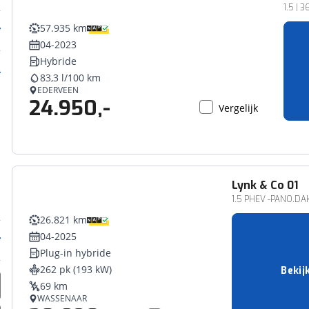
1.5 | 
57.935 km
04-2023
Hybride
83,3 l/100 km
EDERVEEN
24.950,-
Vergelijk
Lynk & Co
01
1.5 PHEV -PANO.DA
26.821 km
04-2025
Plug-in hybride
262 pk (193 kW)
Bekij
69 km
WASSENAAR