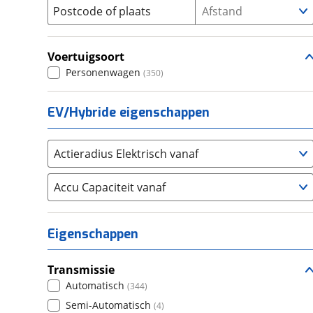
Postcode of plaats
Afstand
Seat
(
289
)
SKODA
(
349
)
Voertuigsoort
Suzuki
(
401
)
Personenwagen
(
350
)
Toyota
(
808
)
Volkswagen
(
1165
)
EV/Hybride eigenschappen
Volvo
(
904
)
Alle merken
Abarth
(
7
)
Actieradius Elektrisch vanaf
Aiways
(
4
)
Aixam
Accu Capaciteit vanaf
(
14
)
Alfa Romeo
(
68
)
Alpina
(
3
)
Eigenschappen
Alpine
(
29
)
Aston Martin
(
0
)
Transmissie
Audi
(
638
)
Automatisch
(
344
)
Austin
(
1
)
Semi-Automatisch
(
4
)