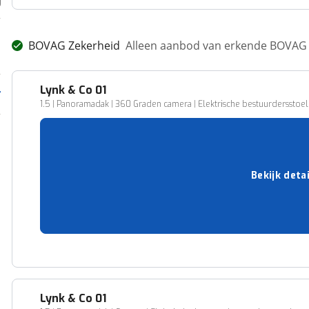
BOVAG Zekerheid
Alleen aanbod van erkende BOVAG 
Lynk & Co
01
1.5 | Panoramadak | 360 Graden camera | Elektrische bestuurdersstoel m
43.291 km
10-2023
Plug-in hybride
261 pk (192 kW)
Bekijk deta
69 km
TIEL
24.950,-
Vergelijk
Lynk & Co
01