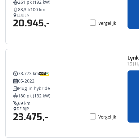
261 pk (192 kW)
erbeteren. We tonen je graag relevante advertenties en geb
83,3 l/100 km
ag op en buiten onze website volgt – uiteraard op anoni
LEIDEN
20.945,-
laimer en privacyverklaring
. Als je weigert, plaatsen we a
Vergelijk
che cookies. Je voorkeuren kun je later altijd aan
Lynk
1.5 | H
78.773 km
05-2022
Plug-in hybride
180 pk (132 kW)
69 km
DE RIJP
23.475,-
Vergelijk