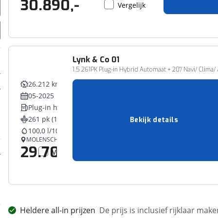
30.890,-
Vergelijk
Lynk & Co
01
1.5 261PK Plug-in Hybrid Automaat + 20''/ Navi/ Clima/
26.212 km
05-2025
Plug-in hybride
261 pk (192 kW)
Bekijk details
100,0 l/100 km
MOLENSCHOT
29.700,-
Vergelijk
Heldere all-in prijzen
De prijs is inclusief rijklaar ma