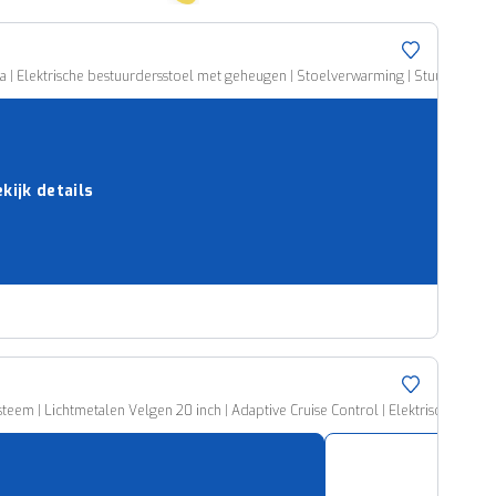
 Elektrische bestuurdersstoel met geheugen | Stoelverwarming | Stuurverwarming| 
kijk details
teem | Lichtmetalen Velgen 20 inch | Adaptive Cruise Control | Elektrisch bedie