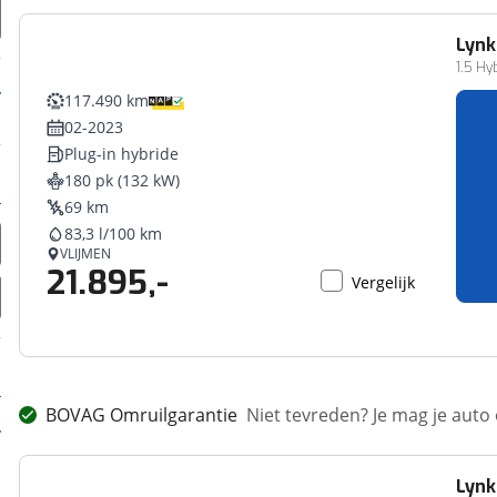
Lynk
1.5 Hy
117.490 km
02-2023
Plug-in hybride
180 pk (132 kW)
69 km
83,3 l/100 km
VLIJMEN
21.895,-
Vergelijk
BOVAG Omruilgarantie
Niet tevreden? Je mag je auto
Lynk