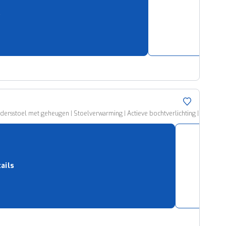
s
sstoel met geheugen | Stoelverwarming | Actieve bochtverlichting | Adaptieve Crui
ails