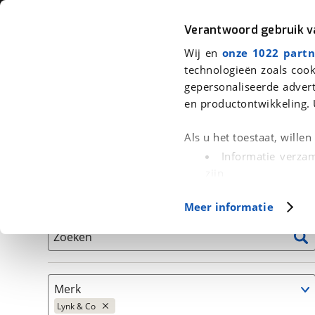
Auto
Fiets
Moto
Verantwoord gebruik 
Wij en
onze 1022 partn
<
Terug
|
Home
>
Auto's
technologieën zoals cook
gepersonaliseerde advert
We hebben 350 auto's voor je gev
en productontwikkeling. 
Alleen auto’s van erkende BOVAG bedrijven
Als u het toestaat, wille
Informatie verzam
zijn
Uw apparaat id
Basisgegevens
Meer informatie
(fingerprinting)
Lees meer over hoe uw
Zoeken
detailgedeelte
in. U k
Cookieverklaring.
Merk
Met cookies en vergelij
Lynk & Co
Functionele cookies zorg