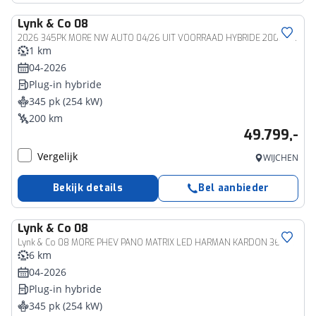
Lynk & Co
08
2026 345PK MORE NW AUTO 04/26 UIT VOORRAAD HYBRIDE 200KM ELEC MASSAGE STOEL VERW/VENTILATIE PANO MATRIX LED HARMAN KARDON 360°CAM | PHEV
1 km
04-2026
Plug-in hybride
345 pk (254 kW)
200 km
49.799,-
Vergelijk
WIJCHEN
Bekijk details
Bel aanbieder
Lynk & Co
08
Lynk & Co 08 MORE PHEV PANO MATRIX LED HARMAN KARDON 360°CAM | PHEV
6 km
04-2026
Plug-in hybride
345 pk (254 kW)