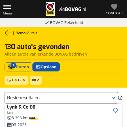
Favorieten
Menu
BOVAG Zekerheid
|
Home
>
Auto's
130 auto's gevonden
Alleen auto’s van erkende BOVAG bedrijven
2
Filteren
Opslaan
Lynk & Co
08
Sorteer resultaten
Lynk & Co
08
More
8.393 km
03-2026