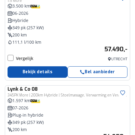
1.5 More
3.500 km
06-2026
Hybride
349 pk (257 kW)
200 km
111,1 l/100 km
57.490,-
Vergelijk
UTRECHT
Bekijk details
Bel aanbieder
Lynk & Co
08
345PK More | 200km Hybride | Stoelmassage, Verwarming en Ventilatie | Panoramadak | Matrix LED | Harman Kardon | 360° Camera | Getint glas | Bestuurdersstoel met geheugen | Sfeerverlichting | Apple Carplay, Dodehoekassistent | Adaptive Cruise Contol
1.597 km
07-2026
Plug-in hybride
349 pk (257 kW)
200 km