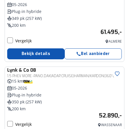
05-2026
Plug-in hybride
349 pk (257 kW)
200 km
61.495,-
Vergelijk
ALMERE
Bekijk details
Bel aanbieder
Lynk & Co
08
1.5 PHEV MORE -PANO.DAK|ADAP.CRUISE|HARMAN/KARDON|360°CAM|GEVENT.LEDER+MASSAGE|21"
15 km
05-2026
Plug-in hybride
350 pk (257 kW)
200 km
52.890,-
Vergelijk
WASSENAAR