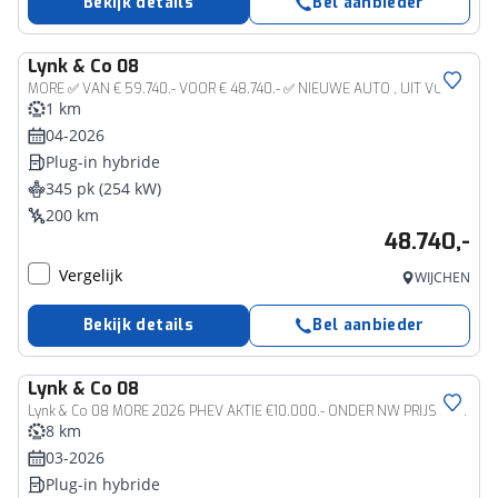
Bekijk details
Bel aanbieder
Lynk & Co
08
MORE ✅ VAN € 59.740.- VOOR € 48.740.- ✅ NIEUWE AUTO , UIT VOORRAAD € 11.000 KORTING! 345PK MORE 200KM ELEC. HYBRIDE MASSAGE STOEL VERW/VENTILATIE PANO MATRIX LED HARMAN KARDON 360°CAM | PHEV
1 km
04-2026
Plug-in hybride
345 pk (254 kW)
200 km
48.740,-
Vergelijk
WIJCHEN
Bekijk details
Bel aanbieder
Lynk & Co
08
Lynk & Co 08 MORE 2026 PHEV AKTIE €10.000.- ONDER NW PRIJS 200KM ELEK. PANO MATRIX LED HARMAN KARDON 360°CAM | PHEV
8 km
03-2026
Plug-in hybride