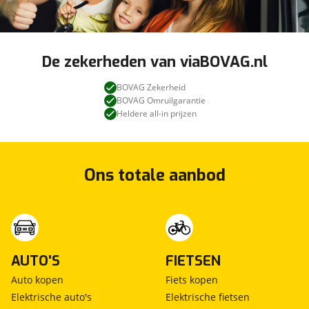
De zekerheden van viaBOVAG.nl
BOVAG Zekerheid
BOVAG Omruilgarantie
Heldere all-in prijzen
Ons totale aanbod
AUTO'S
FIETSEN
Auto kopen
Fiets kopen
Elektrische auto's
Elektrische fietsen