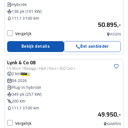
Hybride
138 pk (101 kW)
111,1 l/100 km
50.895,-
Vergelijk
ASSEN
Bekijk details
Bel aanbieder
Lynk & Co
08
1.5 More | Massage | H&K | Pano | 360 Cam |
2 km
04-2026
Plug-in hybride
349 pk (257 kW)
200 km
111,1 l/100 km
49.950,-
Vergelijk
KAMPEN