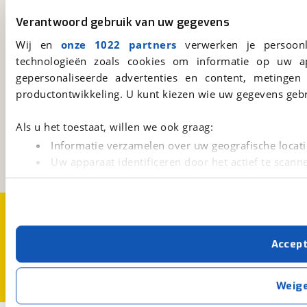
viaBOVAG.nl app
Verantwoord gebruik van uw gegevens
Altijd het meest recente aanbod bij de hand.
Wij en
onze 1022 partners
verwerken je persoonl
Download 'm nu.
technologieën zoals cookies om informatie op uw a
gepersonaliseerde advertenties en content, metingen
productontwikkeling. U kunt kiezen wie uw gegevens gebr
viaBOVAG.nl
Kosterijland
15
Als u het toestaat, willen we ook graag:
3981 AJ
Bunnik
Informatie verzamelen over uw geografische locati
Een initiatief van
Uw apparaat identificeren door het actief te scann
BOVAG
Lees meer over hoe uw persoonlijke gegevens worden ve
U kunt uw toestemming op elk moment wijzigen of intrekk
Over viaBOVAG.nl
Disclaimer- en Privacyverklaring
Cookievoorkeuren
Vacatures
Met cookies en vergelijkbare technieken zorgen we voor 
Accep
cookies zorgen ervoor dat de website goed werkt. Ook g
verbeteren. We tonen je graag relevante advertenties e
buiten onze website volgt – uiteraard op anonie
Weig
privacyverklaring
. Als je weigert, plaatsen we alleen f