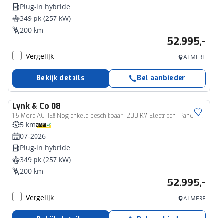
Plug-in hybride
349 pk (257 kW)
200 km
52.995,-
Vergelijk
ALMERE
Bekijk details
Bel aanbieder
Lynk & Co
08
1.5 More ACTIE!! Nog enkele beschikbaar | 200 KM Electrisch | Panorama Dak | Android Auto | Apple CarPlay | 21 "LM Velgen | Harman Kardon Audio |
5 km
07-2026
Plug-in hybride
349 pk (257 kW)
200 km
52.995,-
Vergelijk
ALMERE