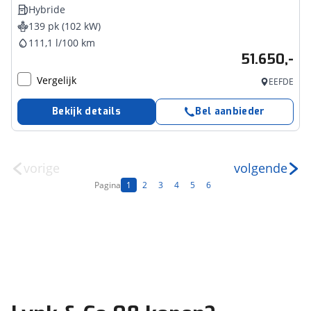
Hybride
139 pk (102 kW)
111,1 l/100 km
51.650,-
Vergelijk
EEFDE
Bekijk details
Bel aanbieder
vorige
volgende
Pagina
1
2
3
4
5
6