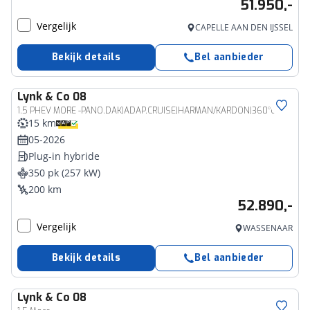
51.950,-
Vergelijk
CAPELLE AAN DEN IJSSEL
Bekijk details
Bel aanbieder
Lynk & Co
08
1.5 PHEV MORE -PANO.DAK|ADAP.CRUISE|HARMAN/KARDON|360°CAM|GEVENT.LEDER+MASSAGE|21"
15 km
05-2026
Plug-in hybride
350 pk (257 kW)
200 km
52.890,-
Vergelijk
WASSENAAR
Bekijk details
Bel aanbieder
Lynk & Co
08