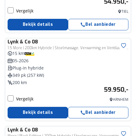
54.950,-
Vergelijk
TIEL
Bekijk details
Bel aanbieder
Lynk & Co
08
1.5 More | 200km Hybride | Stoelmassage, Verwarming en Ventilatie | Panoramadak | Matrix LED | Harman Kardon | 360° Camera | Getint glas | Bestuurdersstoel met geheugen | Sfeerverlichting | Apple Carplay | Dodehoekassistent | Adaptive Cruise Contol
15 km
05-2026
Plug-in hybride
349 pk (257 kW)
200 km
59.950,-
Vergelijk
ARNHEM
Bekijk details
Bel aanbieder
Lynk & Co
08