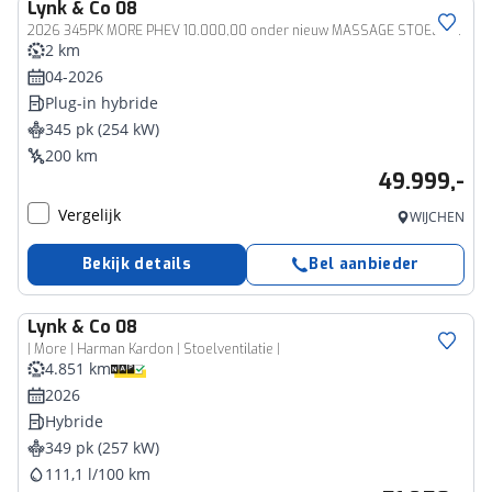
Lynk & Co
08
2026 345PK MORE PHEV 10.000,00 onder nieuw MASSAGE STOEL VERW/VENTILATIE PANO MATRIX LED HARMAN KARDON 360°CAM | PHEV
2 km
04-2026
Plug-in hybride
345 pk (254 kW)
200 km
49.999,-
Vergelijk
WIJCHEN
Bekijk details
Bel aanbieder
Lynk & Co
08
| More | Harman Kardon | Stoelventilatie |
4.851 km
2026
Hybride
349 pk (257 kW)
111,1 l/100 km