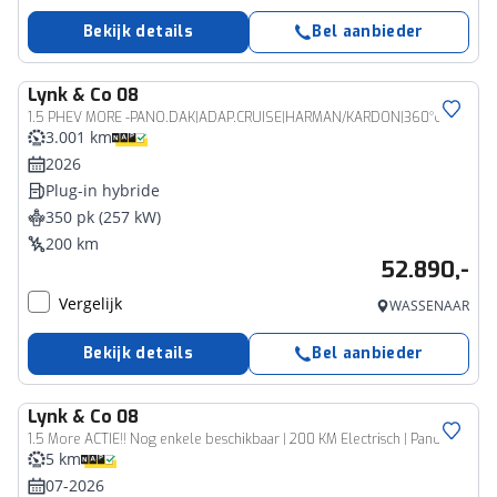
Bekijk details
Bel aanbieder
Lynk & Co
08
1.5 PHEV MORE -PANO.DAK|ADAP.CRUISE|HARMAN/KARDON|360°CAM|GEVENT.LEDER+MASSAGE|21"|SoH:100%
3.001 km
2026
Plug-in hybride
350 pk (257 kW)
200 km
52.890,-
Vergelijk
WASSENAAR
Bekijk details
Bel aanbieder
Lynk & Co
08
1.5 More ACTIE!! Nog enkele beschikbaar | 200 KM Electrisch | Panorama Dak | Android Auto | Apple CarPlay | 21 "LM Velgen | Harman Kardon Audio |
5 km
07-2026