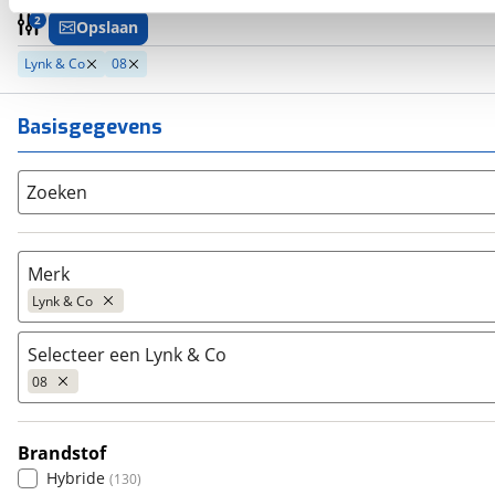
kun je later altijd aanpassen via de
voorkeurenpagina
.
2
Opslaan
Lynk & Co
08
Basisgegevens
Zoeken
Merk
Lynk & Co
Selecteer een Lynk & Co
Populair
08
Audi
(
5455
)
BMW
(
10264
)
Brandstof
Citroën
01
(
3569
)
(
840
)
Hybride
(
130
)