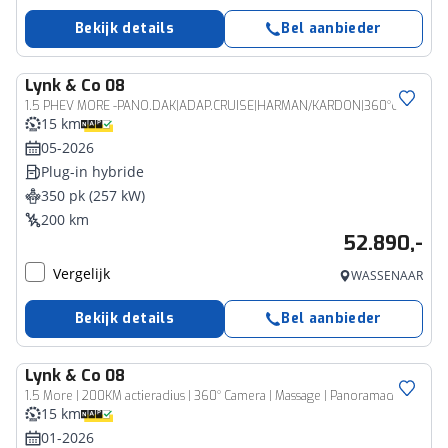
Bekijk details
Bel aanbieder
Lynk & Co
08
1.5 PHEV MORE -PANO.DAK|ADAP.CRUISE|HARMAN/KARDON|360°CAM|GEVENT.LEDER+MASSAGE|21"
15 km
05-2026
Plug-in hybride
350 pk (257 kW)
200 km
52.890,-
Vergelijk
WASSENAAR
Bekijk details
Bel aanbieder
Lynk & Co
08
1.5 More | 200KM actieradius | 360° Camera | Massage | Panoramad
15 km
01-2026