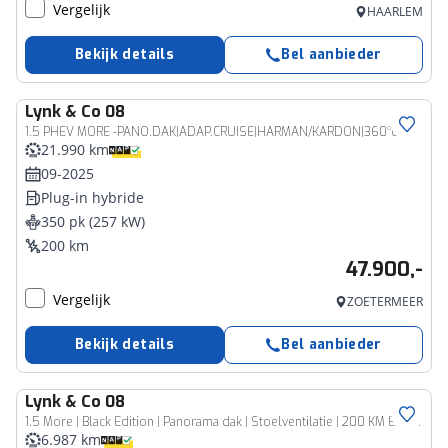
Vergelijk
HAARLEM
Bekijk details
Bel aanbieder
Lynk & Co
08
1.5 PHEV MORE -PANO.DAK|ADAP.CRUISE|HARMAN/KARDON|360°CAM|GEVENT.LEDER+MASSAGE|21"
21.990 km
09-2025
Plug-in hybride
350 pk (257 kW)
200 km
47.900,-
Vergelijk
ZOETERMEER
Bekijk details
Bel aanbieder
Lynk & Co
08
1.5 More | Black Edition | Panorama dak | Stoelventilatie | 200 KM Electrisch | Kunst Lederen Bekleding | 21 "LM Velgen |
6.987 km