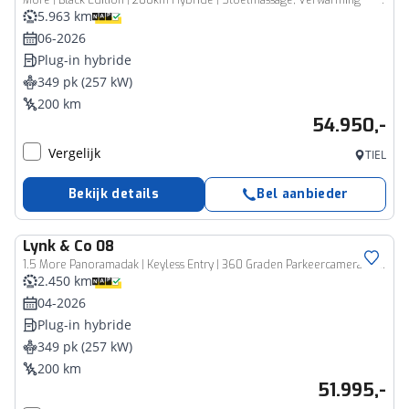
More | Black Edition | 200km Hybride | Stoelmassage, Verwarming en Ventilatie | Panoramadak | Matrix LED | Harman Kardon | 360° Camera | Getint glas | Bestuurdersstoel met geheugen | Sfeerverlichting | Apple Carplay, Dodehoekassistent | Adaptive Cruise Contol
5.963 km
06-2026
Plug-in hybride
349 pk (257 kW)
200 km
54.950,-
Vergelijk
TIEL
Bekijk details
Bel aanbieder
Lynk & Co
08
1.5 More Panoramadak | Keyless Entry | 360 Graden Parkeercamera | Elek Voorstoelen
2.450 km
04-2026
Plug-in hybride
349 pk (257 kW)
200 km
51.995,-