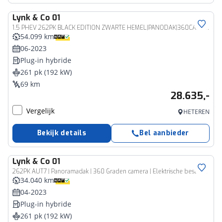
Lynk & Co
01
1.5 PHEV 262PK BLACK EDITION ZWARTE HEMEL|PANODAK|360CAMERA|BLIS|ACC|MEMORYSTOEL|ORG.NL
54.099 km
06-2023
Plug-in hybride
261 pk (192 kW)
69 km
28.635,-
Vergelijk
HETEREN
Bekijk details
Bel aanbieder
Lynk & Co
01
262PK AUT7 | Panoramadak | 360 Graden camera | Elektrische bestuurdersstoel met geheugen | Stoelverwarming | Actieve bochtverlichting | Adaptieve Cruise Control | Stuurassistent | Lane Assist | Navigatie | Elektrische Achterklep | Keyless Entry | Dodehoekassistent
34.040 km
04-2023
Plug-in hybride
261 pk (192 kW)