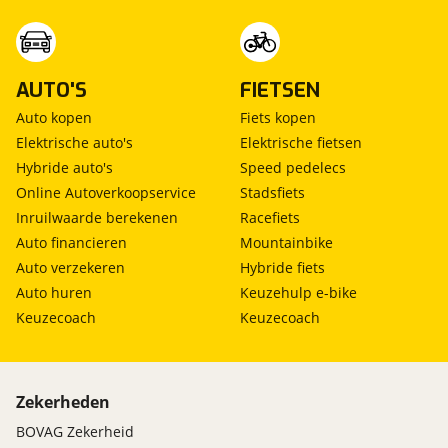
AUTO'S
FIETSEN
Auto kopen
Fiets kopen
Elektrische auto's
Elektrische fietsen
Hybride auto's
Speed pedelecs
Online Autoverkoopservice
Stadsfiets
Inruilwaarde berekenen
Racefiets
Auto financieren
Mountainbike
Auto verzekeren
Hybride fiets
Auto huren
Keuzehulp e-bike
Keuzecoach
Keuzecoach
Zekerheden
BOVAG Zekerheid