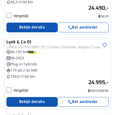
83,3 l/100 km
24.490,-
Vergelijk
NEER
Bekijk details
Bel aanbieder
Lynk & Co
01
LYNK & CO 1.5TD PHEV *01* | Carplay | Schuifdak | Adaptive Cruise & Climate Control | Stoel & Stuur Verwarming | PDC | Privacy | Navigatie | Bluetooth |
60.155 km
08-2023
Plug-in hybride
179 pk (132 kW)
100,0 l/100 km
24.995,-
Vergelijk
RIDDERKERK
Bekijk details
Bel aanbieder