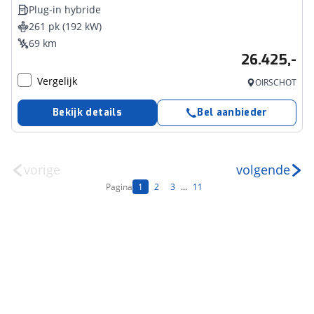
Plug-in hybride
261 pk (192 kW)
69 km
26.425,-
Vergelijk
OIRSCHOT
Bekijk details
Bel aanbieder
vorige
volgende
Pagina
1
2
3
...
11