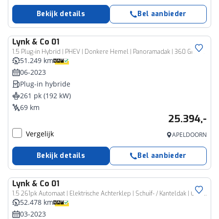
Bekijk details
Bel aanbieder
Lynk & Co
01
1.5 Plug-in Hybrid | PHEV | Donkere Hemel | Panoramadak | 360 Graden Camera | Parkeersensoren | Keyless Entry | Elektrische Achterklep | Elektrisch Verstelbare Stoel | LED Koplampen | Cruise Control Adaptief | Stoelverwarming | Navigatie | Apple Carplay | Android Auto
51.249 km
06-2023
Plug-in hybride
261 pk (192 kW)
69 km
25.394,-
Vergelijk
APELDOORN
Bekijk details
Bel aanbieder
Lynk & Co
01
1.5 261pk Automaat | Elektrische Achterklep | Schuif- / Kanteldak | Camera | Elektrisch Bedienbare Bestuurdersstoel | Keyless Entry/Start | Apple Carplay/Android Auto |
52.478 km
03-2023