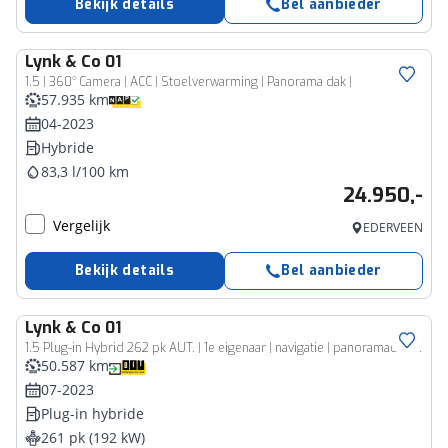
Bekijk details
Bel aanbieder
Lynk & Co
01
1.5 | 360° Camera | ACC | Stoelverwarming | Panorama dak |
57.935 km
04-2023
Hybride
83,3 l/100 km
24.950,-
Vergelijk
EDERVEEN
Bekijk details
Bel aanbieder
Lynk & Co
01
1.5 Plug-in Hybrid 262 pk AUT. | 1e eigenaar | navigatie | panoramadak | zwarte hemel | 360 camera | apple carplay
50.587 km
07-2023
Plug-in hybride
261 pk (192 kW)