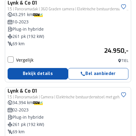
Lynk & Co
01
1.5 | Panoramadak | 360 Graden camera | Elektrische bestuurdersstoel met geheugen | Stoelverwarming | Actieve bochtverlichting | Adaptieve Cruise Control | Stuurassistent | Lane Assist | Navigatie | Elektrische Achterklep | Keyless Entry | Dodehoekassistent
43.291 km
10-2023
Plug-in hybride
261 pk (192 kW)
69 km
24.950,-
Vergelijk
TIEL
Bekijk details
Bel aanbieder
Lynk & Co
01
1.5 | Panoramadak | Camera | Elektrische bestuurdersstoel met geheugen | Stoelverwarming | Actieve bochtverlichting | Adaptieve Cruise Control | Stuurassistent | Lane Assist | Navigatie | Elektrische Achterklep | Keyless Entry | Dodehoekassistent
34.394 km
02-2023
Plug-in hybride
261 pk (192 kW)
69 km