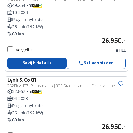
262PK AUT7 | Zwarte Hemel | Panoramadak | 360 Graden camera | Elektrische bestuurdersstoel met geheugen | Stoelverwarming | Actieve bochtverlichting | Adaptieve Cruise Control | Stuurassistent | Lane Assist | Navigatie | Elektrische Achterklep | Keyless Entry | Dodehoekassistent
49.254 km
10-2023
Plug-in hybride
261 pk (192 kW)
69 km
26.950,-
Vergelijk
TIEL
Bekijk details
Bel aanbieder
Lynk & Co
01
262PK AUT7 | Panoramadak | 360 Graden camera | Elektrische bestuurdersstoel met geheugen | Stoelverwarming | Actieve bochtverlichting | Adaptieve Cruise Control | Stuurassistent | Lane Assist | Navigatie | Elektrische Achterklep | Keyless Entry | Dodehoekassistent
32.867 km
04-2023
Plug-in hybride
261 pk (192 kW)
69 km
26.950,-