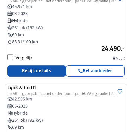
1.5 All-in geprijsd: inclusief onderhoud, 1 jaar BOVAG-garantie | Panorama dak | Adaptieve cruise | Blis | Memory |
45.971 km
03-2023
Hybride
261 pk (192 kW)
69 km
83,3 l/100 km
24.490,-
Vergelijk
NEER
Bekijk details
Bel aanbieder
Lynk & Co
01
1.5 All-in geprijsd: inclusief onderhoud, 1 jaar BOVAG-garantie | Panorama dak | Adaptieve cruise | Blis | Memory |
42.555 km
05-2023
Hybride
261 pk (192 kW)
69 km