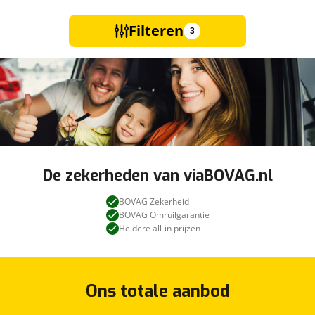
Filteren
3
De zekerheden van viaBOVAG.nl
BOVAG Zekerheid
BOVAG Omruilgarantie
Heldere all-in prijzen
Ons totale aanbod