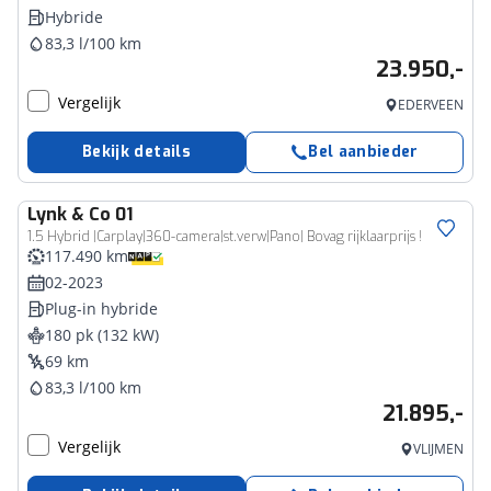
Hybride
83,3 l/100 km
23.950,-
Vergelijk
EDERVEEN
Bekijk details
Bel aanbieder
Lynk & Co
01
1.5 Hybrid |Carplay|360-camera|st.verw|Pano| Bovag rijklaarprijs !
117.490 km
02-2023
Plug-in hybride
180 pk (132 kW)
69 km
83,3 l/100 km
21.895,-
Vergelijk
VLIJMEN