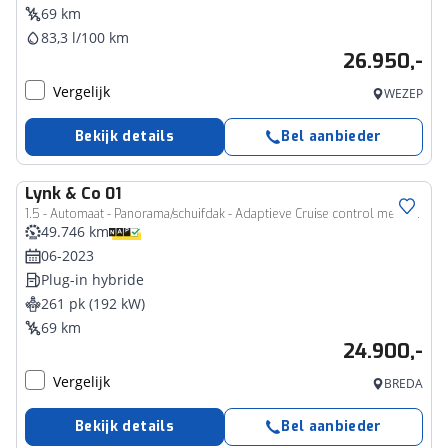
69 km
83,3 l/100 km
26.950,-
Vergelijk
WEZEP
Bekijk details
Bel aanbieder
Lynk & Co
01
1.5 - Automaat - Panorama/schuifdak - Adaptieve Cruise control met stuurovername - Infinity Audio by Harman/Kardon - BLIS - Verwarmde voorstoelen & stuur - Adaptieve LED koplampen - Geïntegreerde dashcam voor - Elektr. bedienb. achterklep - Draadloze Apple Carplay & Android Auto - Keyless Entry & drive - 20' LMV
49.746 km
06-2023
Plug-in hybride
261 pk (192 kW)
69 km
24.900,-
Vergelijk
BREDA
Bekijk details
Bel aanbieder