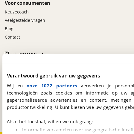
Voor consumenten
Keuzecoach
Veelgestelde vragen
Blog
Contact
viaBOVAG.nl app
Altijd het meest recente aanbod bij de hand.
Download 'm nu.
Verantwoord gebruik van uw gegevens
Wij en
onze 1022 partners
verwerken je persoonl
technologieën zoals cookies om informatie op uw a
viaBOVAG.nl
gepersonaliseerde advertenties en content, metingen
Kosterijland
15
productontwikkeling. U kunt kiezen wie uw gegevens gebr
3981 AJ
Bunnik
Een initiatief van
BOVAG
Als u het toestaat, willen we ook graag:
Informatie verzamelen over uw geografische locati