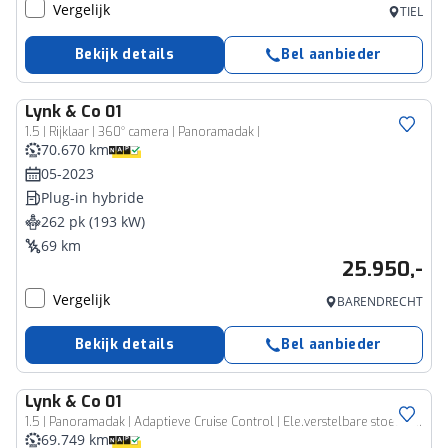
Vergelijk
TIEL
Bekijk details
Bel aanbieder
Lynk & Co
01
1.5 | Rijklaar | 360° camera | Panoramadak |
70.670 km
05-2023
Plug-in hybride
262 pk (193 kW)
69 km
25.950,-
Vergelijk
BARENDRECHT
Bekijk details
Bel aanbieder
Lynk & Co
01
1.5 | Panoramadak | Adaptieve Cruise Control | Ele.verstelbare stoelen + Geheugen | Camera | Stoel/Stuurverwarming | LED | Apple CarPlay/Android Auto | Ele.verstelbare Achterklep | Infinity Audio |
69.749 km