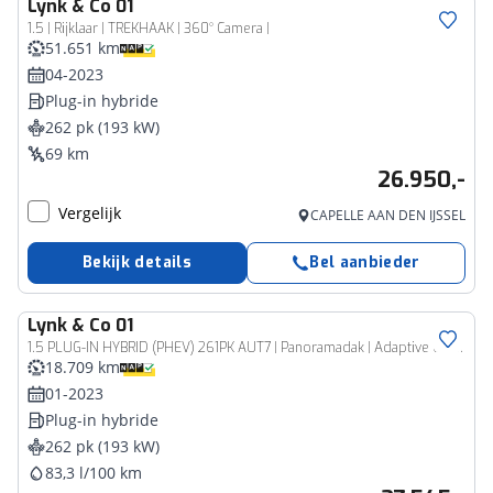
Lynk & Co
01
1.5 | Rijklaar | TREKHAAK | 360° Camera |
51.651 km
04-2023
Plug-in hybride
262 pk (193 kW)
69 km
26.950,-
Vergelijk
CAPELLE AAN DEN IJSSEL
Bekijk details
Bel aanbieder
Lynk & Co
01
1.5 PLUG-IN HYBRID (PHEV) 261PK AUT7 | Panoramadak | Adaptive Cruise | Infinity Audio
18.709 km
01-2023
Plug-in hybride
262 pk (193 kW)
83,3 l/100 km