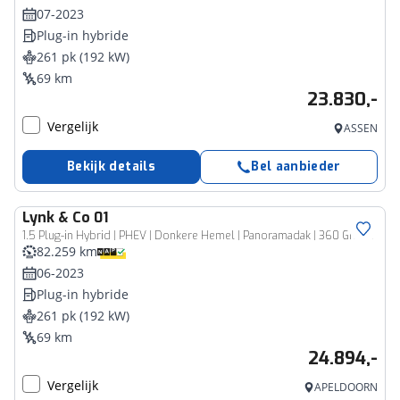
07-2023
Plug-in hybride
261 pk (192 kW)
69 km
23.830,-
Vergelijk
ASSEN
Bekijk details
Bel aanbieder
Lynk & Co
01
1.5 Plug-in Hybrid | PHEV | Donkere Hemel | Panoramadak | 360 Graden Camera | Parkeersensoren | Keyless Entry | Elektrische Achterklep | Elektrisch Verstelbare Stoel | LED Koplampen | Cruise Control Adaptief | Stoelverwarming | Navigatie | Apple Carplay | Android Auto
82.259 km
06-2023
Plug-in hybride
261 pk (192 kW)
69 km
24.894,-
Vergelijk
APELDOORN