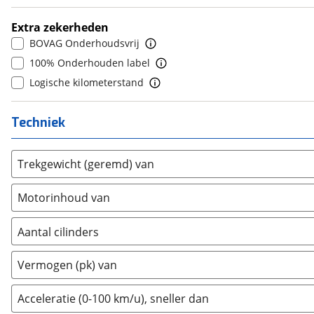
Daihatsu
(
0
)
10+
(
0
)
Extra zekerheden
Daimler
(
0
)
BOVAG Onderhoudsvrij
DFSK
(
3
)
100% Onderhouden label
Dodge
(
11
)
Logische kilometerstand
Dongfeng
(
0
)
Donkervoort
(
0
)
Techniek
DS
(
56
)
Estrima
(
0
)
Trekgewicht (geremd) van
Etalian
(
0
)
Farizon
(
0
)
Motorinhoud van
Ferrari
(
1
)
Fiat
(
206
)
Aantal cilinders
Ford
(
977
)
2
(
0
)
Ford USA
(
0
)
Vermogen (pk) van
3
(
251
)
Geely
(
0
)
4
(
0
)
Acceleratie (0-100 km/u), sneller dan
Genesis
(
0
)
5
(
0
)