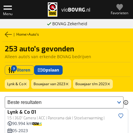
Favorieten
Menu
BOVAG Zekerheid
|
Home
>
Auto's
253 auto's gevonden
Alleen auto’s van erkende BOVAG bedrijven
3
Filteren
Opslaan
Lynk & Co
Bouwjaar van 2023
Bouwjaar t/m 2023
Sorteer resultaten
Lynk & Co
01
1.5 | 360° Camera | ACC | Panorama dak | Stoelverwarming |
90.994 km
05-2023