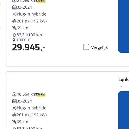
51.398 km
03-2024
Plug-in hybride
261 pk (192 kW)
69 km
83,3 l/100 km
UTRECHT
29.945,-
Vergelijk
Lynk
1.5
46.564 km
05-2024
Plug-in hybride
261 pk (192 kW)
69 km
83,3 l/100 km