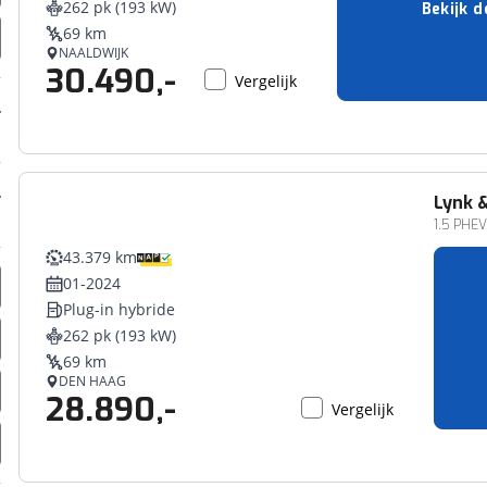
262 pk (193 kW)
Bekijk d
erbeteren. We tonen je graag relevante advertenties en geb
69 km
ag op en buiten onze website volgt – uiteraard op anoni
NAALDWIJK
30.490,-
laimer en privacyverklaring
. Als je weigert, plaatsen we a
Vergelijk
che cookies. Je voorkeuren kun je later altijd aan
Lynk 
1.5 PHE
43.379 km
01-2024
Plug-in hybride
262 pk (193 kW)
69 km
DEN HAAG
28.890,-
Vergelijk