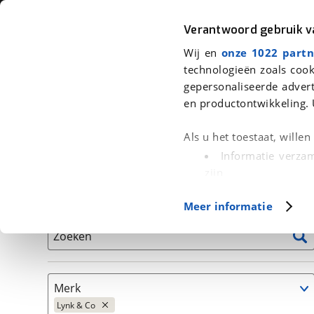
Auto
Fiets
Moto
Verantwoord gebruik 
Wij en
onze 1022 partn
<
Terug
|
Home
>
Auto's
technologieën zoals cook
gepersonaliseerde advert
We hebben 78 auto's voor je gevon
en productontwikkeling. 
Alleen auto’s van erkende BOVAG bedrijven
Als u het toestaat, wille
Informatie verzam
zijn
Uw apparaat id
Basisgegevens
Meer informatie
(fingerprinting)
Lees meer over hoe uw
Zoeken
detailgedeelte
in. U k
Cookieverklaring.
Merk
Met cookies en vergelij
Lynk & Co
Functionele cookies zorg