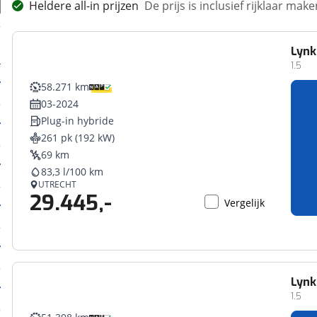
Heldere all-in prijzen
De prijs is inclusief rijklaar ma
Lynk
1.5
58.271 km
03-2024
Plug-in hybride
261 pk (192 kW)
69 km
83,3 l/100 km
UTRECHT
29.445,-
Vergelijk
Lynk
1.5