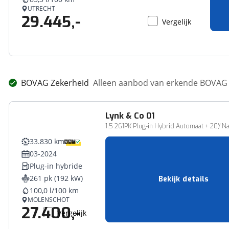
UTRECHT
29.445,-
Vergelijk
BOVAG Zekerheid
Alleen aanbod van erkende BOVAG 
Lynk & Co
01
1.5 261PK Plug-in Hybrid Automaat + 20''/ N
33.830 km
03-2024
Plug-in hybride
261 pk (192 kW)
Bekijk details
100,0 l/100 km
MOLENSCHOT
27.400,-
Vergelijk