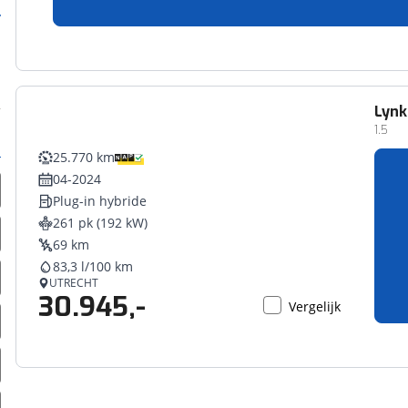
27.950,-
Vergelijk
Lynk
1.5
25.770 km
04-2024
Plug-in hybride
261 pk (192 kW)
69 km
83,3 l/100 km
UTRECHT
30.945,-
Vergelijk