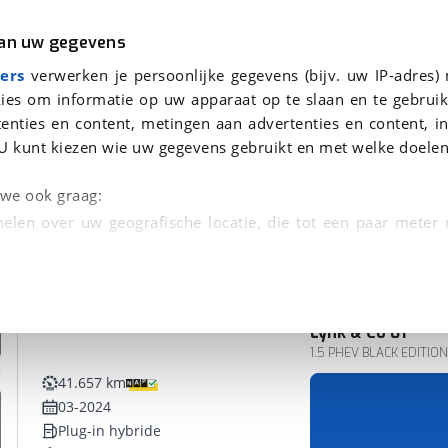
r
Kampeer
van uw gegevens
ers
verwerken je persoonlijke gegevens (bijv. uw IP-adres)
ies om informatie op uw apparaat op te slaan en te gebruik
enties en content, metingen aan advertenties en content, in
den
U kunt kiezen wie uw gegevens gebruikt en met welke doelen
n we ook graag:
elen over uw geografische locatie, die tot een paar meter
entificeren door het actief te scannen op specifieke
 persoonlijke gegevens worden verwerkt en stel uw voo
Lynk & Co
01
unt uw toestemming op elk moment wijzigen of in
1.5 PHEV BLACK EDITIO
41.657 km
03-2024
kbare technieken zorgen we voor een betere en meer persoon
Plug-in hybride
en ervoor dat de website goed werkt. Ook gebruiken we anal