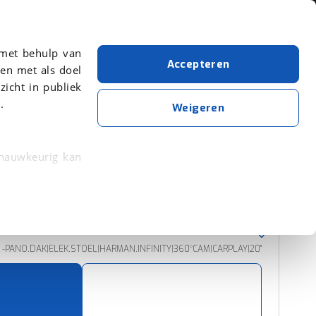
Over viaBOVAG.nl
 met behulp van
Accepteren
en met als doel
zicht in publiek
.
Lynk & Co
Bouwjaar van 2024
Bouwjaar t/m 2024
Weigeren
Wis alle filters
Zoekopdracht opslaan
 nauwkeurig kan
 eigenschappen
Sorteer resultaten
rkeuren in het
trekken in de
N -PANO.DAK|ELEK.STOEL|HARMAN.INFINITY|360°CAM|CARPLAY|20"
lijke ervaring.
ytische cookies