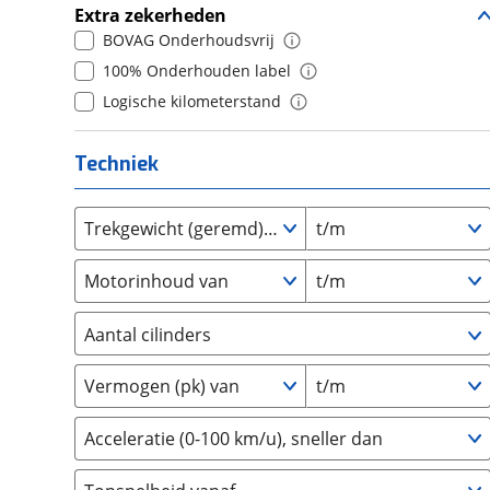
Extra zekerheden
Daihatsu
(
0
)
10+
(
0
)
BOVAG Onderhoudsvrij
Daimler
(
0
)
100% Onderhouden label
DFSK
(
0
)
Logische kilometerstand
Dodge
(
63
)
Dongfeng
(
0
)
Techniek
Donkervoort
(
0
)
DS
(
56
)
Trekgewicht (geremd) van
t/m
Estrima
(
0
)
Etalian
(
0
)
Motorinhoud van
t/m
Farizon
(
0
)
Ferrari
(
2
)
Aantal cilinders
Fiat
(
258
)
2
(
0
)
Ford
(
1073
)
Vermogen (pk) van
t/m
3
(
76
)
Ford USA
(
0
)
4
(
1
)
Acceleratie (0-100 km/u), sneller dan
Geely
(
0
)
5
(
0
)
Genesis
(
0
)