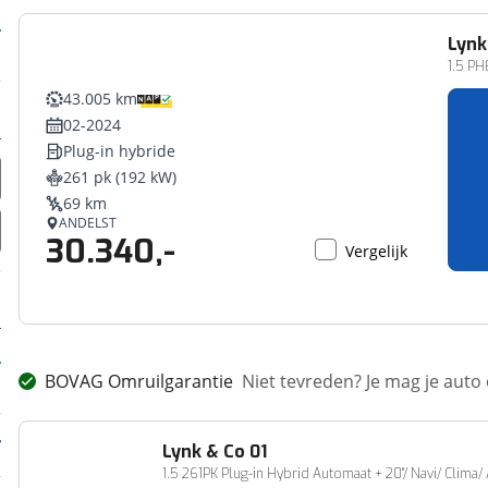
Lynk
1.5 P
43.005 km
02-2024
Plug-in hybride
261 pk (192 kW)
69 km
ANDELST
30.340,-
Vergelijk
BOVAG Omruilgarantie
Niet tevreden? Je mag je auto
Lynk & Co
01
1.5 261PK Plug-in Hybrid Automaat + 20''/ Navi/ Clima/