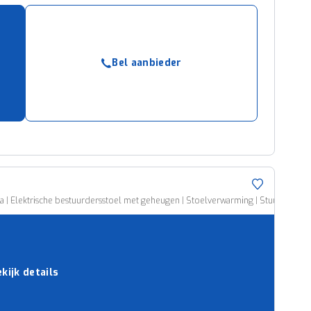
Bel aanbieder
 Elektrische bestuurdersstoel met geheugen | Stoelverwarming | Stuurverwarming| 
kijk details