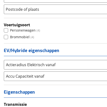
Renault
(
1458
)
Postcode of plaats
Seat
(
379
)
SKODA
(
377
)
Voertuigsoort
Suzuki
(
359
)
Personenwagen
(
4
)
Toyota
(
1750
)
Brommobiel
(
4
)
Volkswagen
(
2029
)
Volvo
(
623
)
EV/Hybride eigenschappen
Alle merken
Abarth
(
5
)
Aiways
(
5
)
Actieradius Elektrisch vanaf
Aixam
(
20
)
Alfa Romeo
Accu Capaciteit vanaf
(
53
)
Alpina
(
0
)
Alpine
(
23
)
Eigenschappen
Aston Martin
(
1
)
Audi
(
545
)
Transmissie