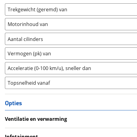
Genesis
(
0
)
Trekgewicht (geremd) van
GMC
(
0
)
Goupil
(
2
)
Motorinhoud van
Honda
(
110
)
Hongqi
(
4
)
Aantal cilinders
Hyundai
(
897
)
2
(
0
)
Vermogen (pk) van
Ineos
(
0
)
3
(
0
)
Infiniti
(
0
)
4
(
0
)
Acceleratie (0-100 km/u), sneller dan
Isuzu
(
1
)
5
(
0
)
Iveco
(
23
)
Topsnelheid vanaf
6
(
0
)
JAC
(
1
)
8
(
0
)
Jaecoo
(
47
)
10+
(
0
)
Opties
Jaguar
(
8
)
Jeep
(
137
)
Ventilatie en verwarming
KGM
(
3
)
Airco
Kia
(
1679
)
Infotainment