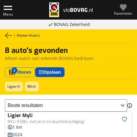
Favorieten
Menu
BOVAG Zekerheid
|
Home
>
Auto's
8 auto's gevonden
Alleen auto’s van erkende BOVAG bedrijven
2
Filteren
Opslaan
Ligier
Wit
Sorteer resultaten
Ligier
Myli
MYLI R.EBEL met airco en stuurbekrachtiging!
1 km
2024