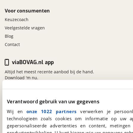
Voor consumenten
Keuzecoach
Veelgestelde vragen
Blog
Contact
viaBOVAG.nl app
Altijd het meest recente aanbod bij de hand.
Download 'm nu.
viaBOVAG.nl
Verantwoord gebruik van uw gegevens
Kosterijland
15
Wij en
onze 1022 partners
verwerken je persoonl
3981 AJ
Bunnik
technologieën zoals cookies om informatie op uw a
Een initiatief van
gepersonaliseerde advertenties en content, metingen
BOVAG
productontwikkeling. U kunt kiezen wie uw gegevens gebr