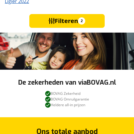
Ligier 2022
Filteren
2
De zekerheden van viaBOVAG.nl
BOVAG Zekerheid
BOVAG Omruilgarantie
Heldere all-in prijzen
Ons totale aanbod