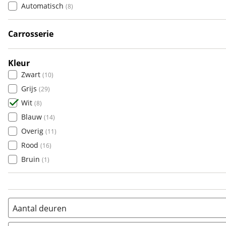
Austin
(
0
)
Automatisch
(
8
)
Auto Union
(
0
)
Benimar
Carrosserie
(
1
)
Hatchback
(
7
)
Bentley
(
3
)
Overig
(
1
)
BMW
(
732
)
Kleur
Zwart
Bold
(
10
)
(
0
)
Grijs
BYD
(
29
)
(
108
)
Wit
Cadillac
(
8
)
(
2
)
Blauw
Casalini
(
14
)
(
0
)
Overig
Changan
(
11
)
(
8
)
Rood
Chatenet
(
16
)
(
0
)
Bruin
Chevrolet
(
1
)
(
9
)
Chrysler
(
1
)
Citroën
(
745
)
Cupra
(
129
)
Aantal deuren
Dacia
(
172
)
1
(
0
)