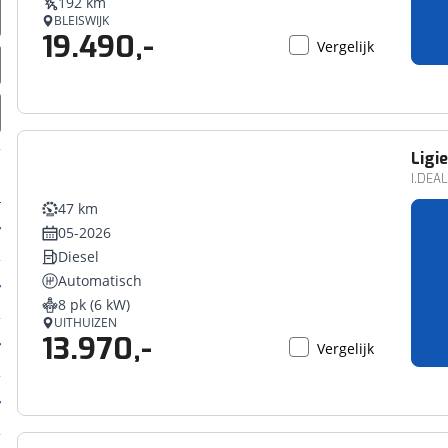
192 km
BLEISWIJK
19.490,-
Vergelijk
Ligie
I.DEA
47 km
05-2026
Diesel
Automatisch
8 pk (6 kW)
UITHUIZEN
13.970,-
Vergelijk