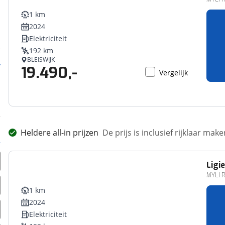
1 km
2024
Elektriciteit
192 km
BLEISWIJK
19.490,-
Vergelijk
Heldere all-in prijzen
De prijs is inclusief rijklaar ma
Ligie
MYLI R
1 km
2024
Elektriciteit