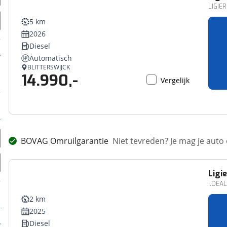
LIGIE
5 km
2026
Diesel
Automatisch
BLITTERSWIJCK
14.990,-
Vergelijk
BOVAG Omruilgarantie
Niet tevreden? Je mag je auto
Ligie
I.DEAL
2 km
2025
Diesel