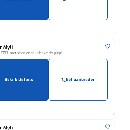
ruiken daarvoor
eme basis. Meer
lleen functionele
passen via de
r
Myli
.EBEL met airco en stuurbekrachtiging!
Bekijk details
Bel aanbieder
r
Myli