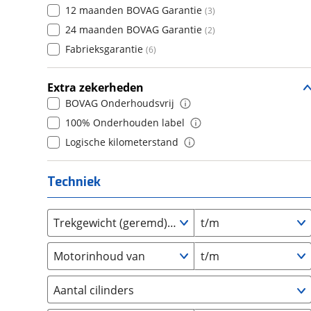
Daihatsu
12 maanden BOVAG Garantie
(
18
)
(
3
)
7
(
0
)
Daimler
24 maanden BOVAG Garantie
(
2
)
(
2
)
8
(
0
)
DFSK
Fabrieksgarantie
(
21
)
(
6
)
9
(
0
)
Dodge
(
110
)
10+
(
0
)
Extra zekerheden
Dongfeng
(
92
)
BOVAG Onderhoudsvrij
Donkervoort
(
1
)
100% Onderhouden label
DS
(
498
)
Logische kilometerstand
Estrima
(
2
)
Etalian
(
0
)
Techniek
Farizon
(
3
)
Ferrari
(
15
)
Trekgewicht (geremd) van
t/m
Fiat
(
2466
)
Ford
(
8570
)
Motorinhoud van
t/m
Ford USA
(
3
)
Geely
(
123
)
Aantal cilinders
Genesis
(
17
)