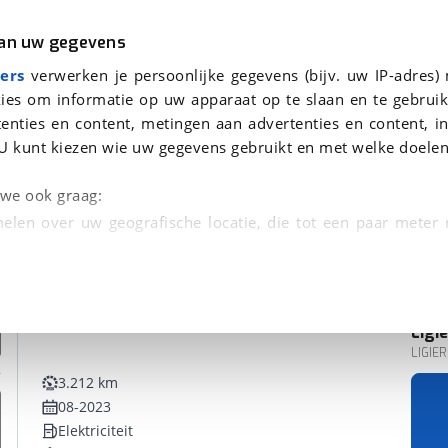
r
Kampeer
van uw gegevens
ers
verwerken je persoonlijke gegevens (bijv. uw IP-adres)
ies om informatie op uw apparaat op te slaan en te gebruik
enties en content, metingen aan advertenties en content, in
nden
U kunt kiezen wie uw gegevens gebruikt en met welke doelen
n we ook graag:
elen over uw geografische locatie, die tot een paar meter
entificeren door het actief te scannen op specifieke
 persoonlijke gegevens worden verwerkt en stel uw voo
Ligie
unt uw toestemming op elk moment wijzigen of in
LIGIE
3.212 km
08-2023
kbare technieken zorgen we voor een betere en meer persoon
Elektriciteit
en ervoor dat de website goed werkt. Ook gebruiken we anal