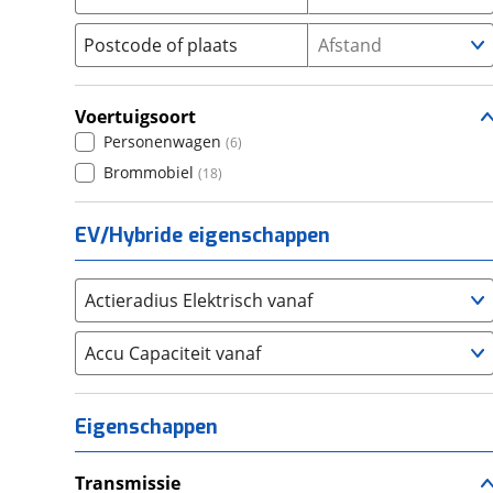
Seat
(
2350
)
Postcode of plaats
Afstand
SKODA
(
3303
)
Suzuki
(
2706
)
Voertuigsoort
Toyota
(
8561
)
Personenwagen
(
6
)
Volkswagen
(
11343
)
Brommobiel
(
18
)
Volvo
(
5865
)
Alle merken
Abarth
(
41
)
EV/Hybride eigenschappen
Aiways
(
16
)
Aixam
(
77
)
Actieradius Elektrisch vanaf
Alfa Romeo
(
455
)
Accu Capaciteit vanaf
Alpina
(
17
)
Alpine
(
95
)
Aston Martin
(
15
)
Eigenschappen
Audi
(
5459
)
Austin
(
5
)
Transmissie