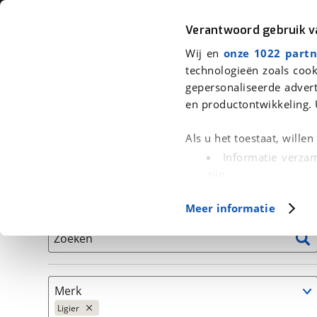
Auto
Fiets
Moto
Verantwoord gebruik 
Wij en
onze 1022 partn
<
Terug
|
Home
>
Auto's
technologieën zoals cook
gepersonaliseerde advert
We hebben 24 auto's voor je gevo
en productontwikkeling. 
Alleen auto’s van erkende BOVAG bedrijven
Als u het toestaat, wille
Informatie verzam
zijn
Uw apparaat id
Basisgegevens
Meer informatie
(fingerprinting)
Lees meer over hoe uw
Zoeken
detailgedeelte
in. U k
Cookieverklaring.
Merk
Met cookies en vergelij
Ligier
Functionele cookies zorg