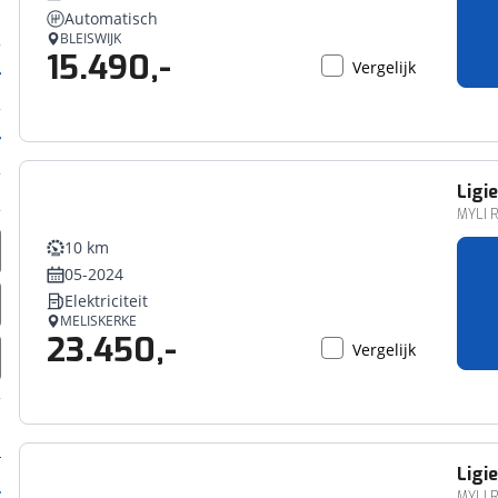
Automatisch
BLEISWIJK
15.490,-
Vergelijk
Ligie
MYLI R
10 km
05-2024
Elektriciteit
MELISKERKE
23.450,-
Vergelijk
Ligie
MYLI R