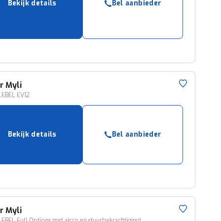
Bekijk details
Bel aanbieder
r
Myli
.EBEL EV12
Bekijk details
Bel aanbieder
r
Myli
.EBEL Full Options met airco en stuurbekrachtiging!