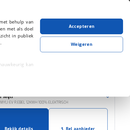
Over viaBOVAG.nl
 met behulp van
Accepteren
en met als doel
zicht in publiek
.
Ligier
Myli
Weigeren
Wis alle filters
Zoekopdracht opslaan
 nauwkeurig kan
 eigenschappen
Sorteer resultaten
rkeuren in het
r
Myli
trekken in de
R MYLI EV R.EBEL 12KWH 100% ELEKTRISCH
lijke ervaring.
ytische cookies
Bekijk details
Bel aanbieder