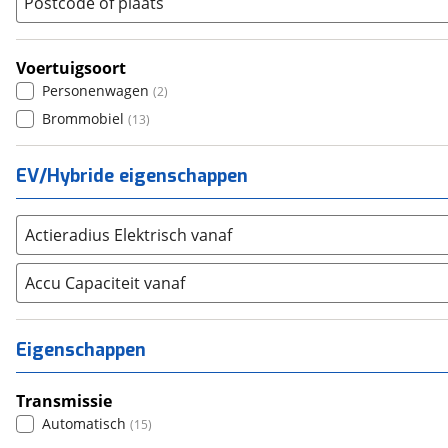
Postcode of plaats
Seat
(
2349
)
SKODA
(
3280
)
Voertuigsoort
Suzuki
(
2707
)
Personenwagen
(
2
)
Toyota
(
8562
)
Brommobiel
(
13
)
Volkswagen
(
11305
)
Volvo
(
5848
)
EV/Hybride eigenschappen
Alle merken
Abarth
(
41
)
Aiways
(
17
)
Actieradius Elektrisch vanaf
Aixam
(
78
)
Accu Capaciteit vanaf
Alfa Romeo
(
456
)
Alpina
(
17
)
Alpine
(
92
)
Eigenschappen
Aston Martin
(
15
)
Audi
(
5455
)
Transmissie
Austin
Automatisch
(
5
)
(
15
)