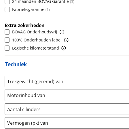
Daihatsu
24 maanden BOVAG Garantie
(
18
)
(
3
)
8
(
0
)
Daimler
Fabrieksgarantie
(
2
)
(
1
)
9
(
0
)
DFSK
(
20
)
10+
(
0
)
Extra zekerheden
Dodge
(
109
)
BOVAG Onderhoudsvrij
Dongfeng
(
92
)
100% Onderhouden label
Donkervoort
(
1
)
Logische kilometerstand
DS
(
492
)
Estrima
(
2
)
Techniek
Etalian
(
0
)
Farizon
(
3
)
Trekgewicht (geremd) van
Ferrari
(
15
)
Fiat
(
2461
)
Motorinhoud van
Ford
(
8571
)
Ford USA
(
3
)
Aantal cilinders
Geely
(
122
)
2
(
7
)
Genesis
(
17
)
Vermogen (pk) van
3
(
0
)