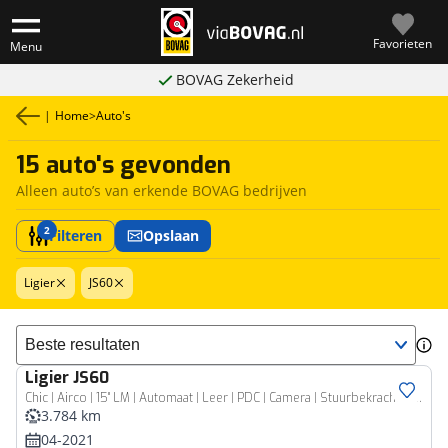
Favorieten
Menu
BOVAG Zekerheid
|
Home
>
Auto's
15 auto's gevonden
Alleen auto’s van erkende BOVAG bedrijven
2
Filteren
Opslaan
Ligier
JS60
Sorteer resultaten
Ligier
JS60
Chic | Airco | 15" LM | Automaat | Leer | PDC | Camera | Stuurbekrachtiging | Zeer weinig km | Two tone |
3.784 km
04-2021