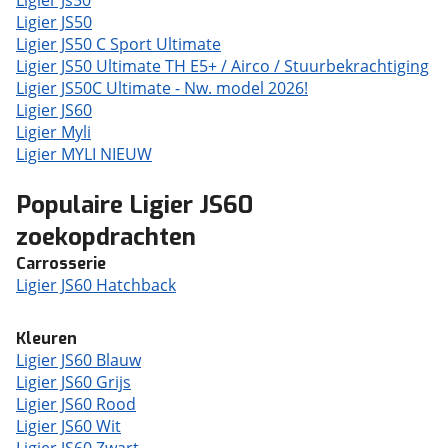
Ligier Js50
Ligier JS50
Ligier JS50 C Sport Ultimate
Ligier JS50 Ultimate TH E5+ / Airco / Stuurbekrachtiging
Ligier JS50C Ultimate - Nw. model 2026!
Ligier JS60
Ligier Myli
Ligier MYLI NIEUW
Populaire Ligier JS60
zoekopdrachten
Carrosserie
Ligier JS60 Hatchback
Kleuren
Ligier JS60 Blauw
Ligier JS60 Grijs
Ligier JS60 Rood
Ligier JS60 Wit