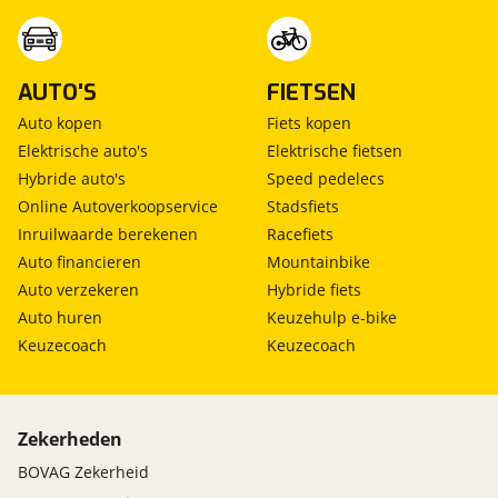
AUTO'S
FIETSEN
Auto kopen
Fiets kopen
Elektrische auto's
Elektrische fietsen
Hybride auto's
Speed pedelecs
Online Autoverkoopservice
Stadsfiets
Inruilwaarde berekenen
Racefiets
Auto financieren
Mountainbike
Auto verzekeren
Hybride fiets
Auto huren
Keuzehulp e-bike
Keuzecoach
Keuzecoach
Zekerheden
BOVAG Zekerheid