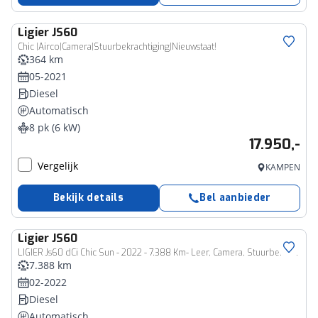
Ligier
JS60
Chic |Airco|Camera|Stuurbekrachtiging|Nieuwstaat!
364 km
05-2021
Diesel
Automatisch
8 pk (6 kW)
17.950,-
Vergelijk
KAMPEN
Bekijk details
Bel aanbieder
Ligier
JS60
LIGIER Js60 dCi Chic Sun - 2022 - 7.388 Km- Leer, Camera, Stuurbekrachtiging
7.388 km
02-2022
Diesel
Automatisch