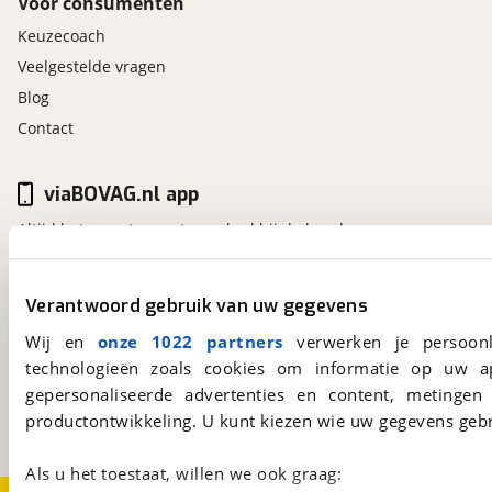
Voor consumenten
Keuzecoach
Veelgestelde vragen
Blog
Contact
viaBOVAG.nl app
Altijd het meest recente aanbod bij de hand.
Download 'm nu.
Verantwoord gebruik van uw gegevens
viaBOVAG.nl
Wij en
onze 1022 partners
verwerken je persoonl
technologieën zoals cookies om informatie op uw a
Kosterijland
15
3981 AJ
Bunnik
gepersonaliseerde advertenties en content, metingen
Een initiatief van
productontwikkeling. U kunt kiezen wie uw gegevens gebr
BOVAG
Als u het toestaat, willen we ook graag: