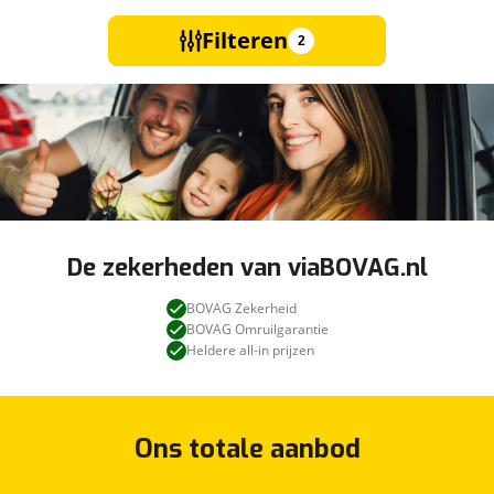
Filteren
2
De zekerheden van viaBOVAG.nl
BOVAG Zekerheid
BOVAG Omruilgarantie
Heldere all-in prijzen
Ons totale aanbod