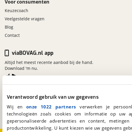
Voor consumenten
Keuzecoach
Veelgestelde vragen
Blog
Contact
viaBOVAG.nl app
Altijd het meest recente aanbod bij de hand.
Download 'm nu.
viaBOVAG.nl
Verantwoord gebruik van uw gegevens
Kosterijland
15
3981 AJ
Bunnik
Wij en
onze 1022 partners
verwerken je persoonl
Een initiatief van
technologieën zoals cookies om informatie op uw a
BOVAG
gepersonaliseerde advertenties en content, metingen
productontwikkeling. U kunt kiezen wie uw gegevens gebr