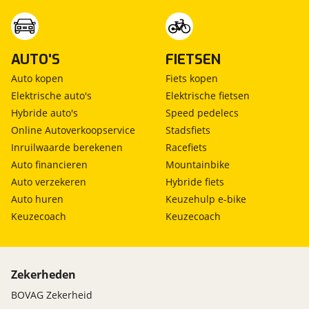
AUTO'S
FIETSEN
Auto kopen
Fiets kopen
Elektrische auto's
Elektrische fietsen
Hybride auto's
Speed pedelecs
Online Autoverkoopservice
Stadsfiets
Inruilwaarde berekenen
Racefiets
Auto financieren
Mountainbike
Auto verzekeren
Hybride fiets
Auto huren
Keuzehulp e-bike
Keuzecoach
Keuzecoach
Zekerheden
BOVAG Zekerheid