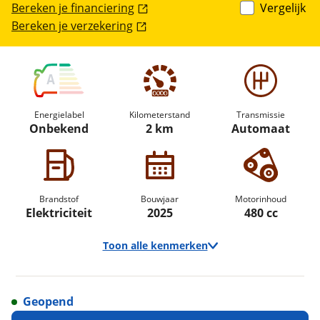
Bereken je financiering
Vergelijk
Bereken je verzekering
A
Energielabel
Kilometerstand
Transmissie
Onbekend
2 km
Automaat
Brandstof
Bouwjaar
Motorinhoud
Elektriciteit
2025
480 cc
Toon alle kenmerken
Geopend
Vraag een
Stel een
Ontvang gratis jouw
vraag
proefrit
!
aan!