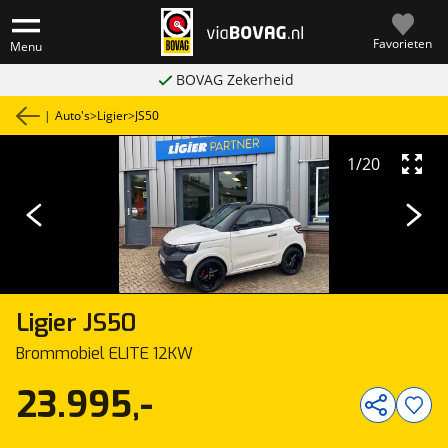
Favorieten
Menu
BOVAG Zekerheid
|
Auto's
>
Ligier
>
JS50
1
/
20
Ligier
JS50
Brommobiel ELITE 12KW
23.995,-