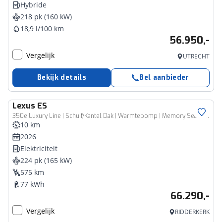
Hybride
218 pk (160 kW)
18,9 l/100 km
56.950,-
Vergelijk
UTRECHT
Bekijk details
Bel aanbieder
Lexus
ES
350e Luxury Line | Schuif/Kantel Dak | Warmtepomp | Memory Seats | Verwarmde En Geventileerde Stolen |
10 km
2026
Elektriciteit
224 pk (165 kW)
575 km
77 kWh
66.290,-
Vergelijk
RIDDERKERK