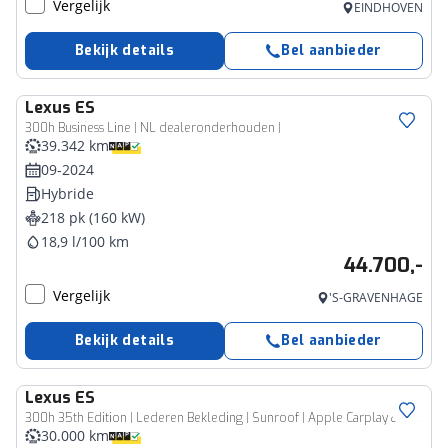
Vergelijk
EINDHOVEN
Bekijk details
Bel aanbieder
Lexus
ES
300h Business Line | NL dealeronderhouden |
39.342 km
09-2024
Hybride
218 pk (160 kW)
18,9 l/100 km
44.700,-
Vergelijk
'S-GRAVENHAGE
Bekijk details
Bel aanbieder
Lexus
ES
300h 35th Edition | Lederen Bekleding | Sunroof | Apple Carplay & Android Auto |
30.000 km