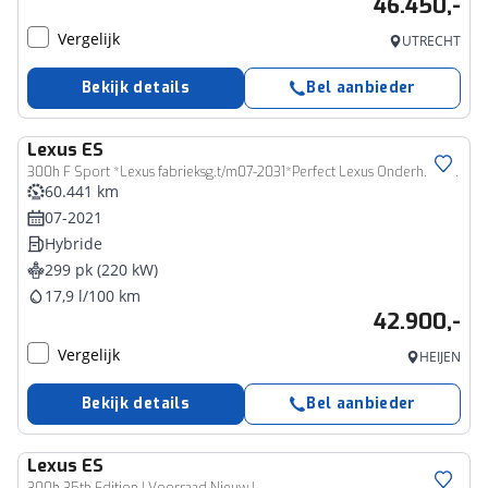
46.450,-
Vergelijk
UTRECHT
Bekijk details
Bel aanbieder
Lexus
ES
300h F Sport *Lexus fabrieksg.t/m07-2031*Perfect Lexus Onderh.*Schuifdak/ACC/Leder/F-Sport 4x/Keyless Entry+Go/Stoelverw./Memorie/Dodehoek/Camera/LED/DAB/Parkeersens.V+A/19 inch LM*
60.441 km
07-2021
Hybride
299 pk (220 kW)
17,9 l/100 km
42.900,-
Vergelijk
HEIJEN
Bekijk details
Bel aanbieder
Lexus
ES