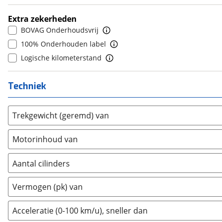
Dodge
(
110
)
10+
(
0
)
Extra zekerheden
Dongfeng
(
92
)
BOVAG Onderhoudsvrij
Donkervoort
(
1
)
100% Onderhouden label
DS
(
496
)
Logische kilometerstand
Estrima
(
2
)
Etalian
(
0
)
Techniek
Farizon
(
3
)
Ferrari
(
15
)
Trekgewicht (geremd) van
Fiat
(
2471
)
Ford
(
8561
)
Motorinhoud van
Ford USA
(
3
)
Geely
(
125
)
Aantal cilinders
Genesis
(
17
)
2
(
0
)
Vermogen (pk) van
GMC
(
4
)
3
(
0
)
Goupil
(
2
)
4
(
18
)
Acceleratie (0-100 km/u), sneller dan
Honda
(
567
)
5
(
0
)