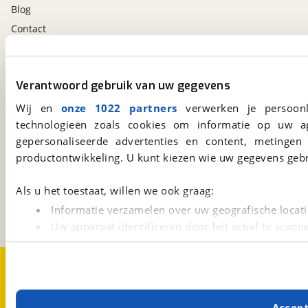
Blog
Contact
viaBOVAG.nl app
Verantwoord gebruik van uw gegevens
Altijd het meest recente aanbod bij de hand.
Download 'm nu.
Wij en
onze 1022 partners
verwerken je persoonl
technologieën zoals cookies om informatie op uw a
gepersonaliseerde advertenties en content, metingen
productontwikkeling. U kunt kiezen wie uw gegevens gebr
viaBOVAG.nl
Kosterijland
15
3981 AJ
Bunnik
Als u het toestaat, willen we ook graag:
Een initiatief van
Informatie verzamelen over uw geografische locati
BOVAG
Uw apparaat identificeren door het actief te scann
Lees meer over hoe uw persoonlijke gegevens worden ve
U kunt uw toestemming op elk moment wijzigen of intrekk
Over viaBOVAG.nl
Disclaimer- en Privacyverklaring
Cookievoorkeuren
Vacatures
Met cookies en vergelijkbare technieken zorgen we voor 