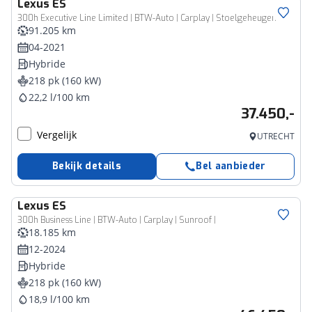
Lexus
ES
300h Executive Line Limited | BTW-Auto | Carplay | Stoelgeheugen |
91.205 km
04-2021
Hybride
218 pk (160 kW)
22,2 l/100 km
37.450,-
Vergelijk
UTRECHT
Bekijk details
Bel aanbieder
Lexus
ES
300h Business Line | BTW-Auto | Carplay | Sunroof |
18.185 km
12-2024
Hybride
218 pk (160 kW)
18,9 l/100 km