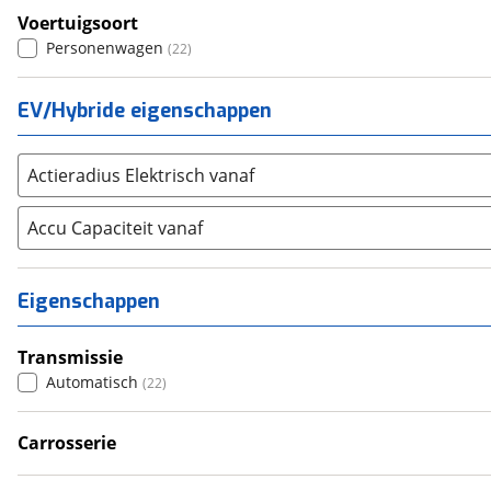
Voertuigsoort
Toyota
(
8566
)
Personenwagen
(
22
)
Volkswagen
(
11343
)
Volvo
(
5876
)
EV/Hybride eigenschappen
Alle merken
Abarth
(
41
)
Aiways
(
16
)
Actieradius Elektrisch vanaf
Aixam
(
76
)
Accu Capaciteit vanaf
Alfa Romeo
(
453
)
Alpina
(
17
)
Alpine
(
95
)
Eigenschappen
Aston Martin
(
15
)
Audi
(
5455
)
Transmissie
Austin
Automatisch
(
5
)
(
22
)
Auto Union
(
1
)
Carrosserie
Benimar
(
1
)
Sedan
(
22
)
Bentley
(
35
)