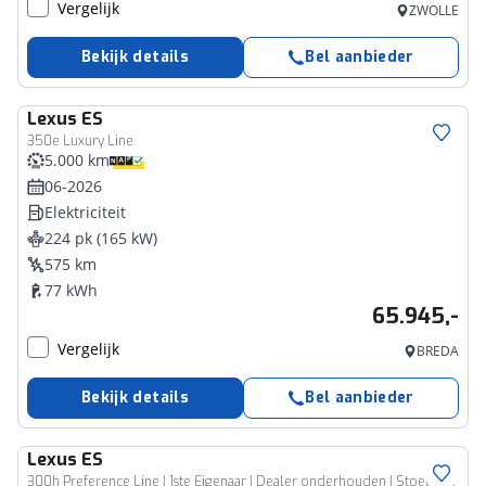
Vergelijk
ZWOLLE
Bekijk details
Bel aanbieder
Lexus
ES
350e Luxury Line
5.000 km
06-2026
Elektriciteit
224 pk (165 kW)
575 km
77 kWh
65.945,-
Vergelijk
BREDA
Bekijk details
Bel aanbieder
Lexus
ES
300h Preference Line | 1ste Eigenaar | Dealer onderhouden | Stoel+Stuurverwarming | Blind Spot Monitor | LED Verlichting | Elektrisch Verstelbaar Stoelen | Schuif/Kantel Dak |