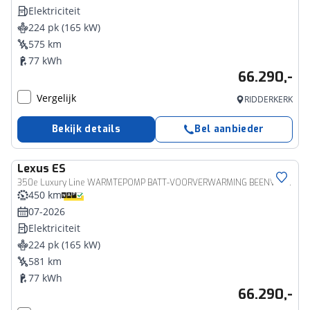
Elektriciteit
224 pk (165 kW)
575 km
77 kWh
66.290,-
Vergelijk
RIDDERKERK
Bekijk details
Bel aanbieder
Lexus
ES
350e Luxury Line WARMTEPOMP BATT-VOORVERWARMING BEENVERW STOELVENT STUURVERW EL-STOELEN KEYLESS
450 km
07-2026
Elektriciteit
224 pk (165 kW)
581 km
77 kWh
66.290,-