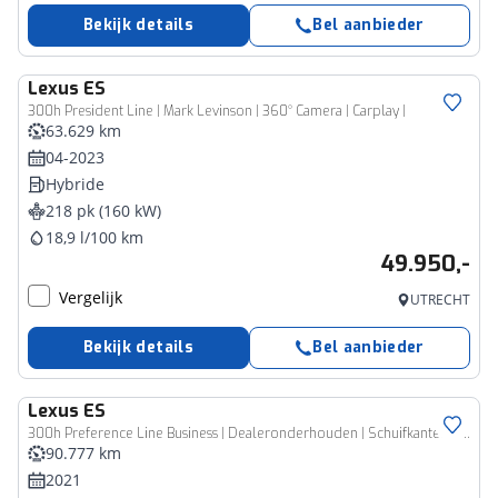
Bekijk details
Bel aanbieder
Lexus
ES
300h President Line | Mark Levinson | 360° Camera | Carplay |
63.629 km
04-2023
Hybride
218 pk (160 kW)
18,9 l/100 km
49.950,-
Vergelijk
UTRECHT
Bekijk details
Bel aanbieder
Lexus
ES
300h Preference Line Business | Dealeronderhouden | Schuifkanteldak |
90.777 km
2021