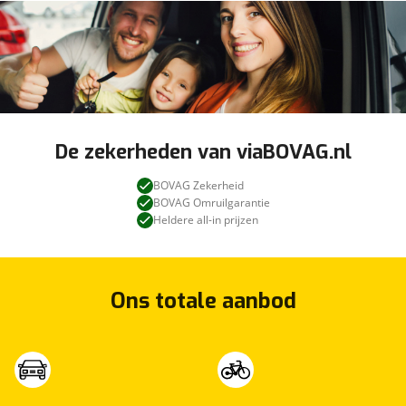
De zekerheden van viaBOVAG.nl
BOVAG Zekerheid
BOVAG Omruilgarantie
Heldere all-in prijzen
Ons totale aanbod