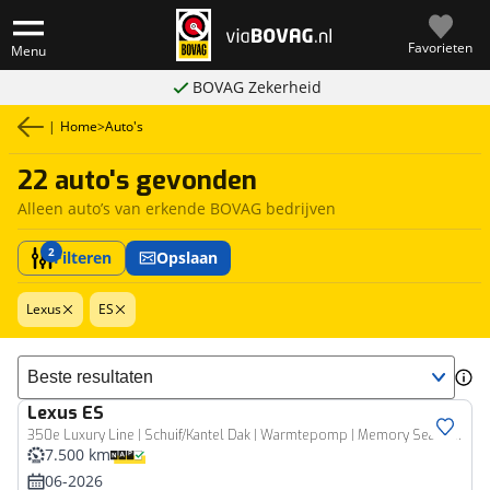
Favorieten
Menu
BOVAG Zekerheid
|
Home
>
Auto's
22 auto's gevonden
Alleen auto’s van erkende BOVAG bedrijven
2
Filteren
Opslaan
Lexus
ES
Sorteer resultaten
Lexus
ES
350e Luxury Line | Schuif/Kantel Dak | Warmtepomp | Memory Seats | Verwarmde En Geventileerde Stolen | Demo
7.500 km
06-2026