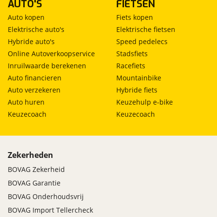
AUTO'S
FIETSEN
Auto kopen
Fiets kopen
Elektrische auto's
Elektrische fietsen
Hybride auto's
Speed pedelecs
Online Autoverkoopservice
Stadsfiets
Inruilwaarde berekenen
Racefiets
Auto financieren
Mountainbike
Auto verzekeren
Hybride fiets
Auto huren
Keuzehulp e-bike
Keuzecoach
Keuzecoach
Zekerheden
BOVAG Zekerheid
BOVAG Garantie
BOVAG Onderhoudsvrij
BOVAG Import Tellercheck