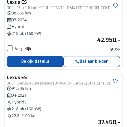
Lexus
ES
300h 35th Edition **SCHUIF/KANTEL DAK/ LEDER/ DODEHOEK DETECTIE**
38.665 km
03-2024
Hybride
218 pk (160 kW)
42.950,-
Vergelijk
OSS
Bekijk details
Bel aanbieder
Lexus
ES
300h Executive Line Limited | BTW-Auto | Carplay | Stoelgeheugen |
91.205 km
04-2021
Hybride
218 pk (160 kW)
22,2 l/100 km
37.450,-