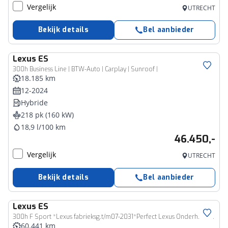
Vergelijk
UTRECHT
Bekijk details
Bel aanbieder
Lexus
ES
300h Business Line | BTW-Auto | Carplay | Sunroof |
18.185 km
12-2024
Hybride
218 pk (160 kW)
18,9 l/100 km
46.450,-
Vergelijk
UTRECHT
Bekijk details
Bel aanbieder
Lexus
ES
300h F Sport *Lexus fabrieksg.t/m07-2031*Perfect Lexus Onderh.*Schuifdak/ACC/Leder/F-Sport 4x/Keyless Entry+Go/Stoelverw./Memorie/Dodehoek/Camera/LED/DAB/Parkeersens.V+A/19 inch LM*
60.441 km