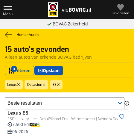
Favorieten
Menu
BOVAG Zekerheid
|
Home
>
Auto's
15 auto's gevonden
Alleen auto’s van erkende BOVAG bedrijven
3
Filteren
Opslaan
Lexus
Occasion
ES
Sorteer resultaten
Lexus
ES
350e Luxury Line | Schuif/Kantel Dak | Warmtepomp | Memory Seats | Verwarmde En Geventileerde Stolen | Demo
7.500 km
06-2026