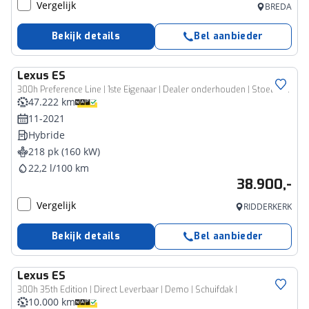
Vergelijk
BREDA
Bekijk details
Bel aanbieder
Lexus
ES
300h Preference Line | 1ste Eigenaar | Dealer onderhouden | Stoel+Stuurverwarming | Blind Spot Monitor | LED Verlichting | Elektrisch Verstelbaar Stoelen | Schuif/Kantel Dak |
47.222 km
11-2021
Hybride
218 pk (160 kW)
22,2 l/100 km
38.900,-
Vergelijk
RIDDERKERK
Bekijk details
Bel aanbieder
Lexus
ES
300h 35th Edition | Direct Leverbaar | Demo | Schuifdak |
10.000 km