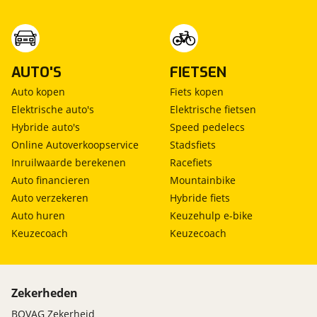
AUTO'S
FIETSEN
Auto kopen
Fiets kopen
Elektrische auto's
Elektrische fietsen
Hybride auto's
Speed pedelecs
Online Autoverkoopservice
Stadsfiets
Inruilwaarde berekenen
Racefiets
Auto financieren
Mountainbike
Auto verzekeren
Hybride fiets
Auto huren
Keuzehulp e-bike
Keuzecoach
Keuzecoach
Zekerheden
BOVAG Zekerheid