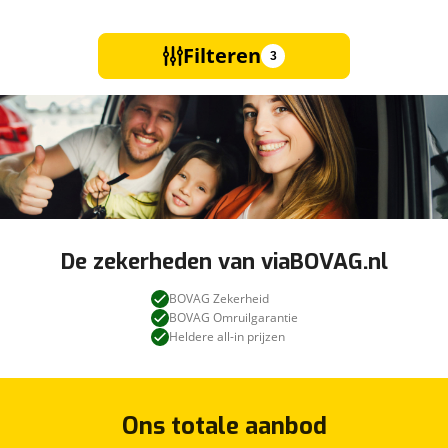
Filteren
3
De zekerheden van viaBOVAG.nl
BOVAG Zekerheid
BOVAG Omruilgarantie
Heldere all-in prijzen
Ons totale aanbod