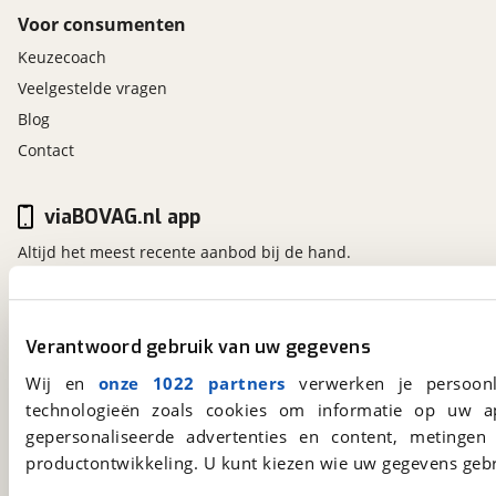
Voor consumenten
Keuzecoach
Veelgestelde vragen
Blog
Contact
viaBOVAG.nl app
Altijd het meest recente aanbod bij de hand.
Download 'm nu.
Verantwoord gebruik van uw gegevens
viaBOVAG.nl
Wij en
onze 1022 partners
verwerken je persoonl
Kosterijland
15
technologieën zoals cookies om informatie op uw a
3981 AJ
Bunnik
gepersonaliseerde advertenties en content, metingen
Een initiatief van
BOVAG
productontwikkeling. U kunt kiezen wie uw gegevens gebr