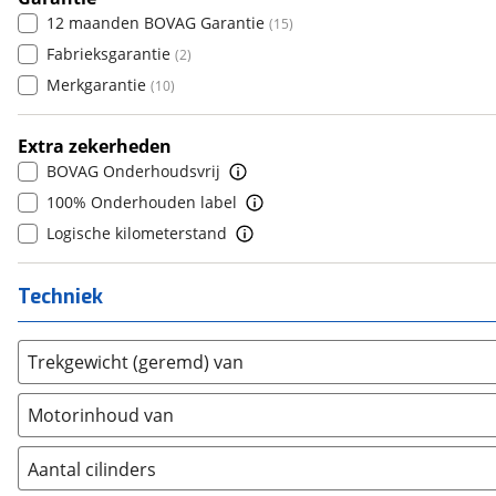
6
(
0
)
12 maanden BOVAG Garantie
(
15
)
Daihatsu
(
18
)
7
(
0
)
Fabrieksgarantie
(
2
)
Daimler
(
2
)
8
(
0
)
Merkgarantie
(
10
)
DFSK
(
7
)
9
(
0
)
Dodge
(
81
)
10+
(
0
)
Extra zekerheden
Dongfeng
(
31
)
BOVAG Onderhoudsvrij
Donkervoort
(
1
)
100% Onderhouden label
DS
(
457
)
Logische kilometerstand
Estrima
(
1
)
Etalian
(
0
)
Techniek
Farizon
(
0
)
Ferrari
(
15
)
Trekgewicht (geremd) van
Fiat
(
2091
)
Ford
(
7109
)
Motorinhoud van
Ford USA
(
3
)
Geely
(
9
)
Aantal cilinders
Genesis
(
13
)