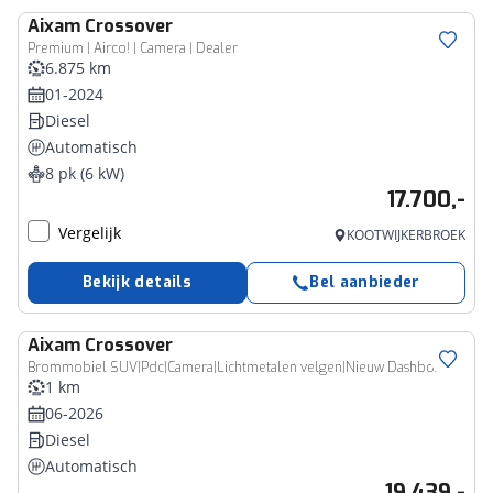
Aixam
Crossover
Premium | Airco! | Camera | Dealer
6.875 km
01-2024
Diesel
Automatisch
8 pk (6 kW)
17.700,-
Vergelijk
KOOTWIJKERBROEK
Bekijk details
Bel aanbieder
Aixam
Crossover
Brommobiel SUV|Pdc|Camera|Lichtmetalen velgen|Nieuw Dashboard
1 km
06-2026
Diesel
Automatisch
19.439,-