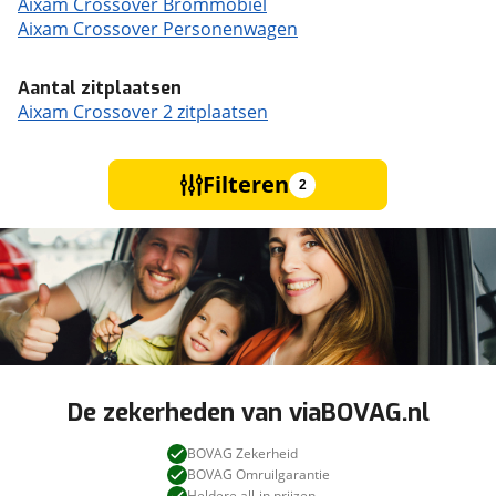
Aixam Crossover Brommobiel
Aixam Crossover Personenwagen
Aantal zitplaatsen
Aixam Crossover 2 zitplaatsen
Filteren
2
De zekerheden van viaBOVAG.nl
BOVAG Zekerheid
BOVAG Omruilgarantie
Heldere all-in prijzen