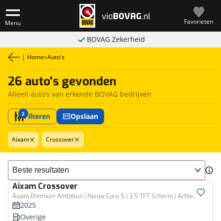
Favorieten
Menu
BOVAG Zekerheid
|
Home
>
Auto's
26 auto's gevonden
Alleen auto’s van erkende BOVAG bedrijven
2
Filteren
Opslaan
Aixam
Crossover
Sorteer resultaten
Aixam
Crossover
Axaim Premium Ambition | Nieuw Euro 5 | 3,5 TFT Scherm | Achterruitrijcamera | Led knipperlichten
2025
Overige