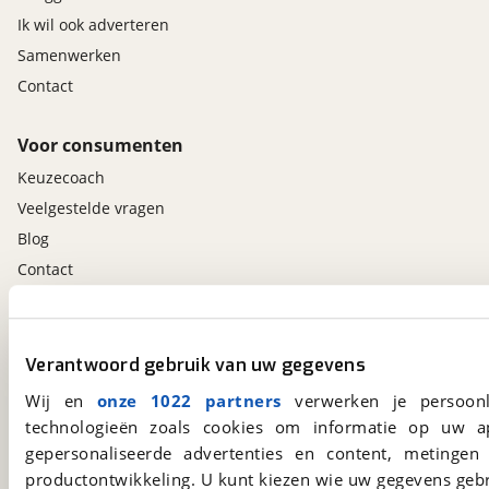
Ik wil ook adverteren
Samenwerken
Contact
Voor consumenten
Keuzecoach
Veelgestelde vragen
Blog
Contact
viaBOVAG.nl app
Verantwoord gebruik van uw gegevens
Altijd het meest recente aanbod bij de hand.
Download 'm nu.
Wij en
onze 1022 partners
verwerken je persoonl
technologieën zoals cookies om informatie op uw a
gepersonaliseerde advertenties en content, metingen
viaBOVAG.nl
productontwikkeling. U kunt kiezen wie uw gegevens gebr