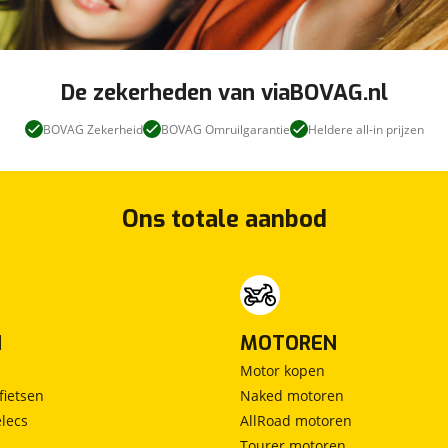
De zekerheden van viaBOVAG.nl
BOVAG Zekerheid
BOVAG Omruilgarantie
Heldere all-in prijzen
Ons totale aanbod
N
MOTOREN
Motor kopen
fietsen
Naked motoren
lecs
AllRoad motoren
Tourer motoren