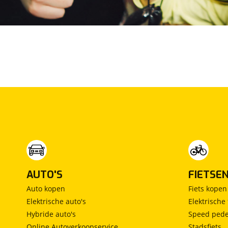
Max Mobiel
(
1
)
Maxus
(
101
)
Maybach
(
2
)
Mazda
(
2861
)
McLaren
(
4
)
Mega
(
1
)
Mercedes-Benz
(
8083
)
MG
(
747
)
Microcar
(
21
)
Microlino
(
4
)
Mini
(
2368
)
Mitsubishi
(
1392
)
AUTO'S
FIETSE
Mobilize
(
4
)
Auto kopen
Fiets kopen
Morgan
(
1
)
Elektrische auto's
Elektrische 
Morris
(
1
)
Hybride auto's
Speed pede
Motion
(
8
)
Online Autoverkoopservice
Stadsfiets