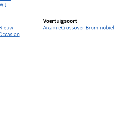
Wit
Voertuigsoort
 Nieuw
Aixam eCrossover Brommobiel
Occasion