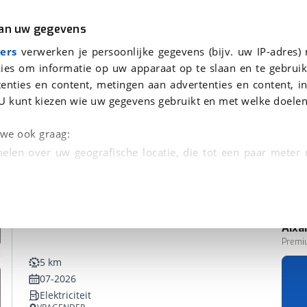
r
Kampeer
van uw gegevens
ers
verwerken je persoonlijke gegevens (bijv. uw IP-adres)
ies om informatie op uw apparaat op te slaan en te gebruik
enties en content, metingen aan advertenties en content, in
en
U kunt kiezen wie uw gegevens gebruikt en met welke doelen
n we ook graag:
elen over uw geografische locatie, die tot een paar meter
entificeren door het actief te scannen op specifieke
 persoonlijke gegevens worden verwerkt en stel uw voo
Aix
unt uw toestemming op elk moment wijzigen of in
Premi
5 km
07-2026
kbare technieken zorgen we voor een betere en meer persoon
Elektriciteit
en ervoor dat de website goed werkt. Ook gebruiken we anal