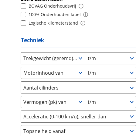
Daihatsu
(
17
)
BOVAG Onderhoudsvrij
8
(
0
)
Daimler
(
2
)
100% Onderhouden label
9
(
0
)
DFSK
(
21
)
Logische kilometerstand
10+
(
0
)
Dodge
(
111
)
Dongfeng
(
90
)
Techniek
Donkervoort
(
1
)
DS
(
486
)
Trekgewicht (geremd) van
t/m
Estrima
(
2
)
Etalian
Motorinhoud van
t/m
(
0
)
Farizon
(
3
)
Aantal cilinders
Ferrari
(
15
)
2
(
0
)
Fiat
(
2471
)
Vermogen (pk) van
t/m
3
(
0
)
Ford
(
8568
)
4
(
0
)
Ford USA
(
3
)
Acceleratie (0-100 km/u), sneller dan
5
(
0
)
Geely
(
125
)
Topsnelheid vanaf
6
(
0
)
Genesis
(
18
)