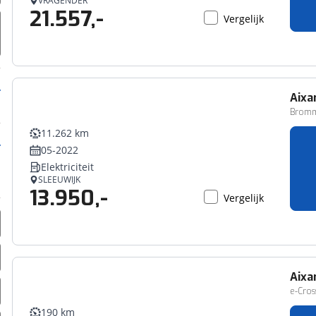
VRAGENDER
21.557,-
erbeteren. We tonen je graag relevante advertenties en geb
Vergelijk
ag op en buiten onze website volgt – uiteraard op anoni
laimer en privacyverklaring
. Als je weigert, plaatsen we a
che cookies. Je voorkeuren kun je later altijd aan
Aix
Bromm
11.262 km
05-2022
Elektriciteit
SLEEUWIJK
13.950,-
Vergelijk
Aix
e-Cros
190 km