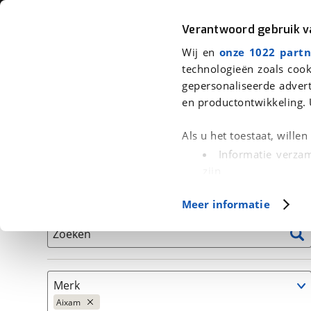
Auto
Fiets
Moto
Verantwoord gebruik 
Wij en
onze 1022 partn
<
Terug
|
Home
>
Auto's
technologieën zoals cook
gepersonaliseerde advert
We hebben 5 auto's voor je gevond
en productontwikkeling. 
Alleen auto’s van erkende BOVAG bedrijven
Als u het toestaat, wille
Informatie verzam
zijn
Uw apparaat id
Basisgegevens
Meer informatie
(fingerprinting)
Lees meer over hoe uw
Zoeken
detailgedeelte
in. U k
Cookieverklaring.
Merk
Met cookies en vergelij
Aixam
Functionele cookies zorg