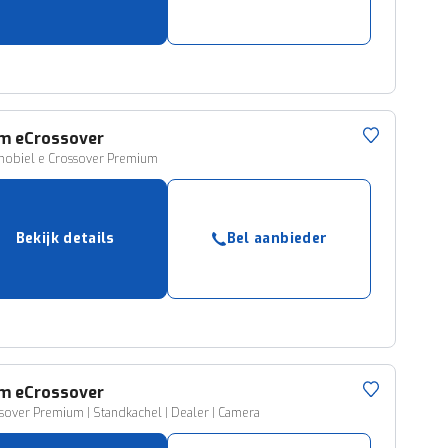
ruiken daarvoor
eme basis. Meer
lleen functionele
passen via de
am
eCrossover
obiel e Crossover Premium
Bekijk details
Bel aanbieder
am
eCrossover
sover Premium | Standkachel | Dealer | Camera