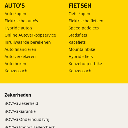
AUTO'S
FIETSEN
Auto kopen
Fiets kopen
Elektrische auto's
Elektrische fietsen
Hybride auto's
Speed pedelecs
Online Autoverkoopservice
Stadsfiets
Inruilwaarde berekenen
Racefiets
Auto financieren
Mountainbike
Auto verzekeren
Hybride fiets
Auto huren
Keuzehulp e-bike
Keuzecoach
Keuzecoach
Zekerheden
BOVAG Zekerheid
BOVAG Garantie
BOVAG Onderhoudsvrij
BOVAG Import Tellercheck