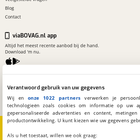
Blog
Contact
viaBOVAG.nl app
Altijd het meest recente aanbod bij de hand.
Download 'm nu.
viaBOVAG.nl
Kosterijland
15
Verantwoord gebruik van uw gegevens
3981 AJ
Bunnik
Een initiatief van
Wij en
onze 1022 partners
verwerken je persoonl
BOVAG
technologieën zoals cookies om informatie op uw a
gepersonaliseerde advertenties en content, metingen
productontwikkeling. U kunt kiezen wie uw gegevens gebr
Over viaBOVAG.nl
Disclaimer- en Privacyverklaring
Cookievoorkeuren
Vacatures
Als u het toestaat, willen we ook graag: