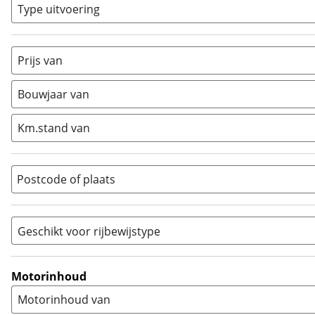
Classic
(
0
)
Type uitvoering
Crosser
(
0
)
Cruiser
(
0
)
Prijs van
Enduro
(
0
)
Minibike
(
0
)
Bouwjaar van
Motorscooter
(
0
)
Naked
(
0
)
Km.stand van
Overig
(
2
)
Quad
(
0
)
Postcode of plaats
Racer
(
0
)
Rally
(
0
)
Sport
(
0
)
Geschikt voor rijbewijstype
Sport Touring
(
0
)
A
(
0
)
Supermotard
(
0
)
A1
(
2
)
Motorinhoud
Supersport
(
0
)
A2
(
0
)
Motorinhoud van
Tourer
(
0
)