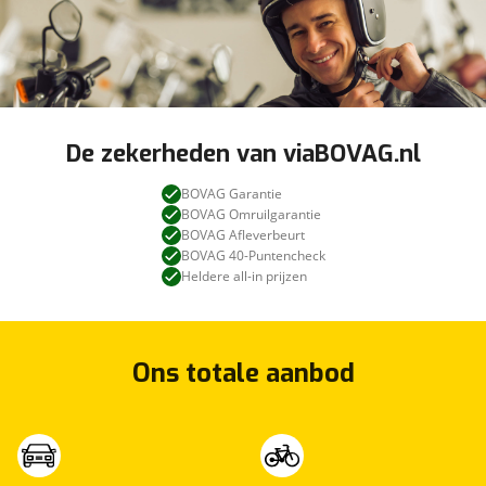
De zekerheden van viaBOVAG.nl
BOVAG Garantie
BOVAG Omruilgarantie
BOVAG Afleverbeurt
BOVAG 40-Puntencheck
Heldere all-in prijzen
Ons totale aanbod