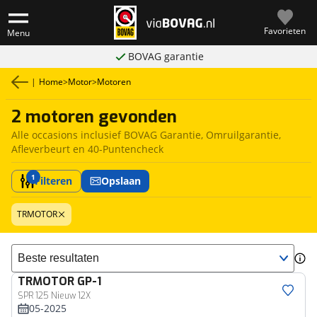
Favorieten
Menu
BOVAG garantie
|
Home
>
Motor
>
Motoren
2 motoren gevonden
Alle occasions inclusief BOVAG Garantie, Omruilgarantie,
Afleverbeurt en 40-Puntencheck
1
Filteren
Opslaan
TRMOTOR
Sorteer resultaten
TRMOTOR
GP-1
SPR 125 Nieuw 12X
05-2025