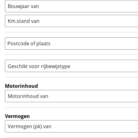
Minibike
(
0
)
Bouwjaar van
Motorscooter
(
0
)
Naked
(
0
)
Km.stand van
Overig
(
1
)
Quad
(
0
)
Postcode of plaats
Racer
(
0
)
Rally
(
0
)
Sport
(
0
)
Geschikt voor rijbewijstype
Sport Touring
(
0
)
A
(
0
)
Supermotard
(
0
)
A1
(
1
)
Motorinhoud
Supersport
(
0
)
A2
(
0
)
Motorinhoud van
Tourer
(
0
)
Touring Enduro
(
0
)
Trial
(
0
)
Vermogen
Trike
(
0
)
Vermogen (pk) van
Zijspan
(
0
)