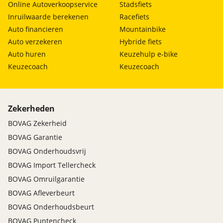
Online Autoverkoopservice
Stadsfiets
Inruilwaarde berekenen
Racefiets
Auto financieren
Mountainbike
Auto verzekeren
Hybride fiets
Auto huren
Keuzehulp e-bike
Keuzecoach
Keuzecoach
Zekerheden
BOVAG Zekerheid
BOVAG Garantie
BOVAG Onderhoudsvrij
BOVAG Import Tellercheck
BOVAG Omruilgarantie
BOVAG Afleverbeurt
BOVAG Onderhoudsbeurt
BOVAG Puntencheck