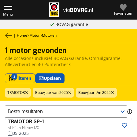
Favorieten
Menu
BOVAG garantie
|
Home
>
Motor
>
Motoren
1 motor gevonden
Alle occasions inclusief BOVAG Garantie, Omruilgarantie,
Afleverbeurt en 40-Puntencheck
3
Filteren
Opslaan
TRMOTOR
Bouwjaar van 2025
Bouwjaar t/m 2025
Sorteer resultaten
TRMOTOR
GP-1
SPR 125 Nieuw 12X
05-2025