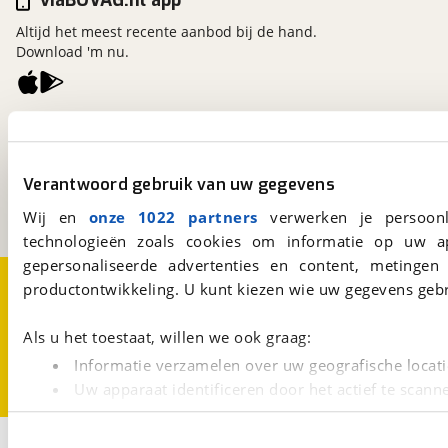
viaBOVAG.nl app
Altijd het meest recente aanbod bij de hand.
Download 'm nu.
viaBOVAG.nl
Kosterijland
15
3981 AJ
Bunnik
Verantwoord gebruik van uw gegevens
Een initiatief van
BOVAG
Wij en
onze 1022 partners
verwerken je persoonl
technologieën zoals cookies om informatie op uw a
gepersonaliseerde advertenties en content, metingen
Over viaBOVAG.nl
Disclaimer- en Privacyverklaring
productontwikkeling. U kunt kiezen wie uw gegevens gebr
Cookievoorkeuren
Vacatures
Als u het toestaat, willen we ook graag:
Informatie verzamelen over uw geografische locati
Uw apparaat identificeren door het actief te scann
Lees meer over hoe uw persoonlijke gegevens worden ve
U kunt uw toestemming op elk moment wijzigen of intrekk
3