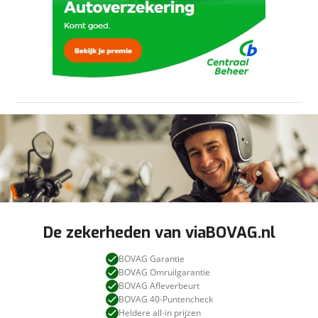
aanbieder te brengen. Lees hier meer over in
Stuur mijn bevinding door
onze
privacyverklaring
.
De zekerheden van viaBOVAG.nl
BOVAG Garantie
BOVAG Omruilgarantie
BOVAG Afleverbeurt
BOVAG 40-Puntencheck
Heldere all-in prijzen