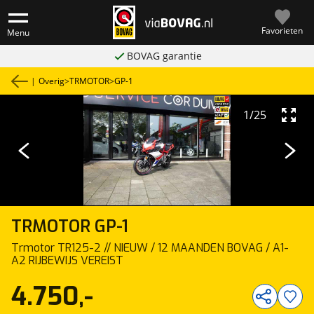
Favorieten
Menu
BOVAG garantie
|
Overig
>
TRMOTOR
>
GP-1
1
/
25
TRMOTOR
GP-1
Trmotor TR125-2 // NIEUW / 12 MAANDEN BOVAG / A1-
A2 RIJBEWIJS VEREIST
4.750,-