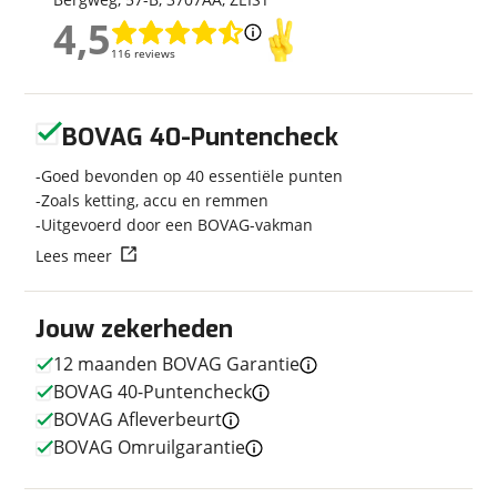
Categorie
Overig
4,5
4,5
Geschikt voor
A1 rijbewijs
116 reviews
116 reviews
Soort voertuig
Motor
Nieuw of occasion
Occasion
Geen reviews gevonden
BOVAG 40-Puntencheck
Goed bevonden op 40 essentiële punten
Zoals ketting, accu en remmen
Techniek
Uitgevoerd door een BOVAG-vakman
Transmissie
Handgeschakeld
Lees meer
Motorinhoud
124 cc
Aantal cilinders
1
Jouw zekerheden
Vermogen
13pk (10kW)
12 maanden BOVAG Garantie
BOVAG 40-Puntencheck
BOVAG Afleverbeurt
Afmetingen en gewicht
BOVAG Omruilgarantie
Massa ledig voertuig
160 kg