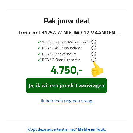
Pak jouw deal
Trmotor TR125-2 // NIEUW / 12 MAANDEN
BOVAG / A1-A2 RIJBEWIJS VEREIST
12 maanden BOVAG Garantie
BOVAG 40-Puntencheck
BOVAG Afleverbeurt
BOVAG Omruilgarantie
4.750,-
Vraag een
Stel een
vraag
proefrit
!
aan!
Ja, ik wil een proefrit aanvragen
Autoservice Cor Duiveman B.V.
neemt snel contact met je op om je
Autoservice Cor Duiveman B.V.
vraag te beantwoorden.
neemt snel contact met je op om een
Ik heb toch nog een vraag
proefrit in te plannen.
Jouw vraag
Jouw contactgegevens
Vraag
Klopt deze advertentie niet?
Meld een fout.
Naam