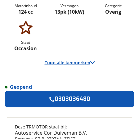
Motorinhoud
Vermogen
Categorie
124 cc
13pk (10kW)
Overig
Staat
Occasion
Toon alle kenmerken
Geopend
Algemeen
0303036480
Merk
TRMOTOR
Model
GP-1
Kenteken
83MTXG
Deze TRMOTOR staat bij:
Autoservice Cor Duiveman B.V.
Bouwjaar
2024
Bergweg
,
57
-B
,
3707AA
,
ZEIST