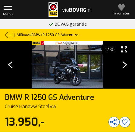
Favorieten
Menu
BOVAG garantie
|
AllRoad
>
BMW
>
R 1250 GS Adventure
1
/
30
BMW
R 1250 GS Adventure
Cruise Handvw Stoelvw
13.950,-