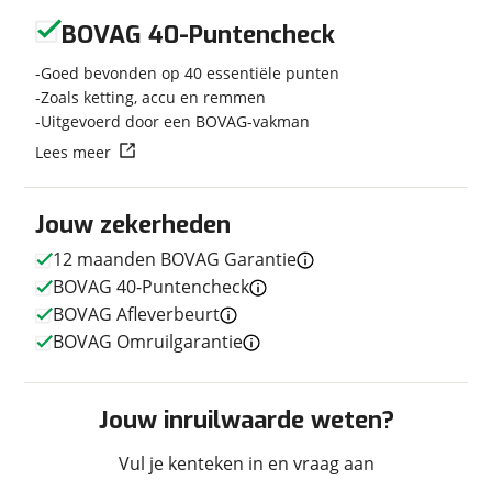
Geen reviews gevonden
Geschikt voor
A rijbewijs
BOVAG 40-Puntencheck
Soort voertuig
Motor
Goed bevonden op 40 essentiële punten
Nieuw of occasion
Occasion
Zoals ketting, accu en remmen
Uitgevoerd door een BOVAG-vakman
Lees meer
Techniek
Jouw zekerheden
Transmissie
Handgeschakeld
12 maanden BOVAG Garantie
Aantal versnellingen
6
BOVAG 40-Puntencheck
Motorinhoud
1.254 cc
BOVAG Afleverbeurt
Aantal cilinders
2
BOVAG Omruilgarantie
Vermogen
136pk (100kW)
Topsnelheid
200 km/u
Aandrijving
Achterwiel
Jouw inruilwaarde weten?
Vul je kenteken in en vraag aan