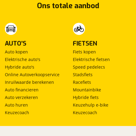
Ons totale aanbod
viaBOVAG.nl verwerkt je persoonsgegevens
om je aanvraag zo goed mogelijk bij de
aanbieder te brengen. Lees hier meer over in
Stuur mijn bevinding door
onze
privacyverklaring
.
AUTO'S
FIETSEN
Auto kopen
Fiets kopen
Elektrische auto's
Elektrische fietsen
Hybride auto's
Speed pedelecs
Online Autoverkoopservice
Stadsfiets
Inruilwaarde berekenen
Racefiets
Auto financieren
Mountainbike
Auto verzekeren
Hybride fiets
Auto huren
Keuzehulp e-bike
Keuzecoach
Keuzecoach