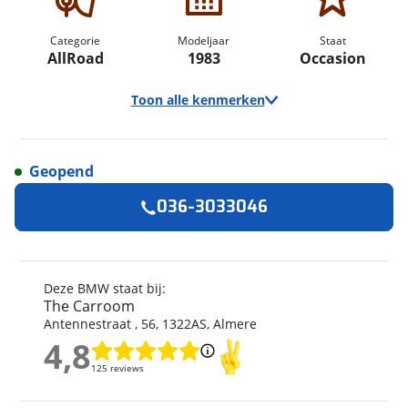
Categorie
Modeljaar
Staat
AllRoad
1983
Occasion
Toon alle kenmerken
Geopend
Algemeen
036-3033046
Merk
BMW
Model
R 1250 GS Adventure
Kenteken
25MZNN
Deze BMW staat bij:
The Carroom
Kilometerstand
65.354 km
Antennestraat
,
56
,
1322AS
,
Almere
Bouwjaar
2-2019
4,8
4,8
Modeljaar
1983
125 reviews
125 reviews
Leeftijd
7 jaar en 6 maanden
Categorie
AllRoad