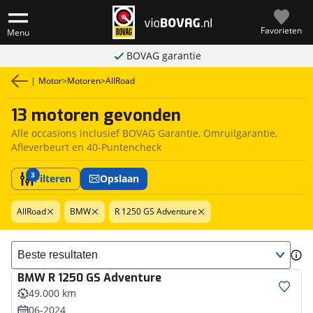
Favorieten
Menu
BOVAG garantie
|
Motor
>
Motoren
>
AllRoad
13 motoren gevonden
Alle occasions inclusief BOVAG Garantie, Omruilgarantie,
Afleverbeurt en 40-Puntencheck
3
Filteren
Opslaan
AllRoad
BMW
R 1250 GS Adventure
Sorteer resultaten
BMW
R 1250 GS Adventure
49.000 km
06-2024