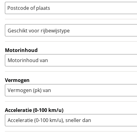
Quad
(
0
)
Postcode of plaats
Racer
(
0
)
Rally
(
0
)
Sport
(
0
)
Geschikt voor rijbewijstype
Sport Touring
(
0
)
A
(
13
)
Supermotard
(
0
)
A1
(
0
)
Motorinhoud
Supersport
(
0
)
A2
(
0
)
Motorinhoud van
Tourer
(
0
)
Touring Enduro
(
0
)
Trial
(
0
)
Vermogen
Trike
(
0
)
Vermogen (pk) van
Zijspan
(
0
)
Acceleratie (0-100 km/u)
Acceleratie (0-100 km/u), sneller dan