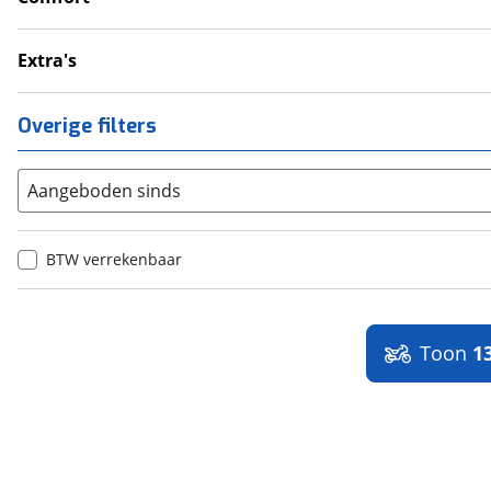
Tractie Controle Systeem (TCS)
Cruise Control
Valbeugel
Handkappen
Extra's
Handvatverwarming
Alarmsysteem
Onderhoudsboekjes
Overige filters
Sportuitlaat
Topkoffer
Aangeboden sinds
BTW verrekenbaar
Toon
1