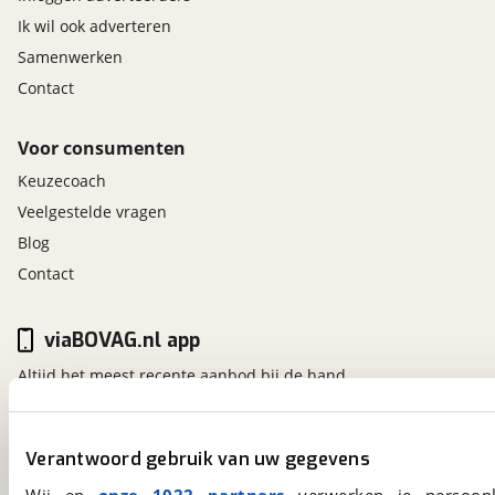
Ik wil ook adverteren
Samenwerken
Contact
Voor consumenten
Keuzecoach
Veelgestelde vragen
Blog
Contact
viaBOVAG.nl app
Altijd het meest recente aanbod bij de hand.
Download 'm nu.
Verantwoord gebruik van uw gegevens
viaBOVAG.nl
Wij en
onze 1022 partners
verwerken je persoonl