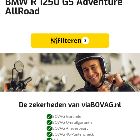
BMW R 1250 GS Adventure
AllRoad
Filteren
3
De zekerheden van viaBOVAG.nl
BOVAG Garantie
BOVAG Omruilgarantie
BOVAG Afleverbeurt
BOVAG 40-Puntencheck