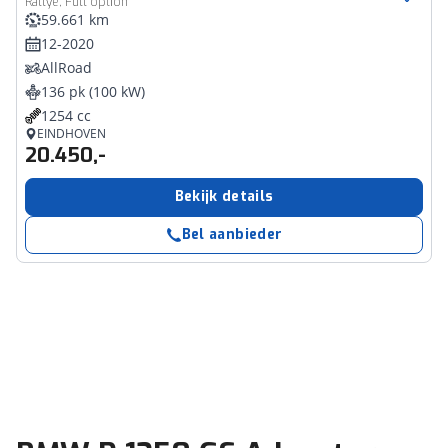
Rallye, Full option
59.661 km
12-2020
AllRoad
136 pk (100 kW)
1254 cc
EINDHOVEN
20.450,-
Bekijk details
Bel aanbieder