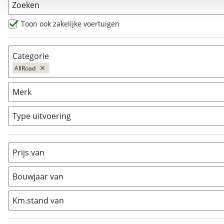
Zoeken
Toon ook zakelijke voertuigen
Categorie
AllRoad
AllRoad
(
13
)
Merk
Chopper
(
0
)
Classic
(
0
)
Type uitvoering
Crosser
(
0
)
Cruiser
(
0
)
Prijs van
Enduro
(
0
)
Minibike
(
0
)
Bouwjaar van
Motorscooter
(
0
)
Naked
(
0
)
Km.stand van
Overig
(
3
)