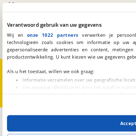
viaBOVAG.nl
Verantwoord gebruik van uw gegevens
Kosterijland
15
3981 AJ
Bunnik
Wij en
onze 1022 partners
verwerken je persoonl
Een initiatief van
technologieën zoals cookies om informatie op uw a
BOVAG
gepersonaliseerde advertenties en content, metingen
productontwikkeling. U kunt kiezen wie uw gegevens gebr
Over viaBOVAG.nl
Disclaimer- en Privacyverklaring
Als u het toestaat, willen we ook graag:
Cookievoorkeuren
Vacatures
Informatie verzamelen over uw geografische locati
Uw apparaat identificeren door het actief te scann
Lees meer over hoe uw persoonlijke gegevens worden ve
U kunt uw toestemming op elk moment wijzigen of intrekk
Met cookies en vergelijkbare technieken zorgen we voor 
Accep
cookies zorgen ervoor dat de website goed werkt. Ook g
verbeteren. We tonen je graag relevante advertenties e