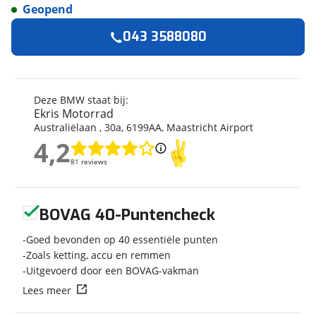
Geopend
Algemeen
043 3588080
Merk
BMW
Model
R 1250 GS Adventure
Kenteken
72MLLS
Deze BMW staat bij:
Ekris Motorrad
Kilometerstand
39.900 km
Australiëlaan
,
30
a
,
6199AA
,
Maastricht Airport
Bouwjaar
2-2020
4,2
4,2
Modeljaar
1983
81 reviews
81 reviews
Leeftijd
6 jaar en 6 maanden
Categorie
AllRoad
Geen reviews gevonden
Geschikt voor
A rijbewijs
BOVAG 40-Puntencheck
Soort voertuig
Motor
Goed bevonden op 40 essentiële punten
Nieuw of occasion
Occasion
Zoals ketting, accu en remmen
Uitgevoerd door een BOVAG-vakman
Lees meer