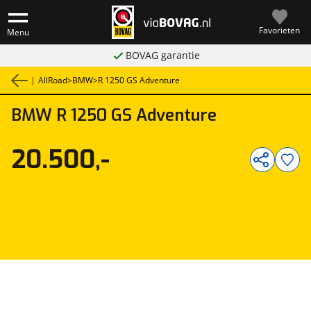
Favorieten
Menu
BOVAG garantie
|
AllRoad
>
BMW
>
R 1250 GS Adventure
BMW
R 1250 GS Adventure
1
/
14
20.500,-