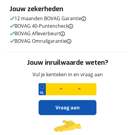
Techniek
Jouw zekerheden
Transmissie
Handgeschakeld
12 maanden BOVAG Garantie
Aantal versnellingen
6
BOVAG 40-Puntencheck
Motorinhoud
1.254 cc
BOVAG Afleverbeurt
Aantal cilinders
2
BOVAG Omruilgarantie
Vermogen
136pk (100kW)
Topsnelheid
200 km/u
Aandrijving
Achterwiel
Jouw inruilwaarde weten?
Vul je kenteken in en vraag aan
Afmetingen en gewicht
Massa ledig voertuig
261 kg
Vraag aan
Uiterlijk
Ontvang gratis jouw