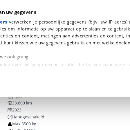
r
Kampeer
van uw gegevens
ers
verwerken je persoonlijke gegevens (bijv. uw IP-adres)
ies om informatie op uw apparaat op te slaan en te gebruik
enties en content, metingen aan advertenties en content, in
oor je gevonden
U kunt kiezen wie uw gegevens gebruikt en met welke doelen
dsbeurt en Puntencheck
n we ook graag:
elen over uw geografische locatie, die tot een paar meter
entificeren door het actief te scannen op specifieke
Weinsberg
Pepper
 persoonlijke gegevens worden verwerkt en stel uw voo
600 MEG
unt uw toestemming op elk moment wijzigen of in
33.800 km
2023
Handgeschakeld
kbare technieken zorgen we voor een betere en meer persoon
Max 3500 kg
en ervoor dat de website goed werkt. Ook gebruiken we anal