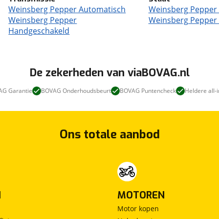
Weinsberg Pepper Automatisch
Weinsberg Pepper
Weinsberg Pepper
Weinsberg Pepper
Handgeschakeld
De zekerheden van viaBOVAG.nl
G Garantie
BOVAG Onderhoudsbeurt
BOVAG Puntencheck
Heldere all-i
Ons totale aanbod
N
MOTOREN
Motor kopen