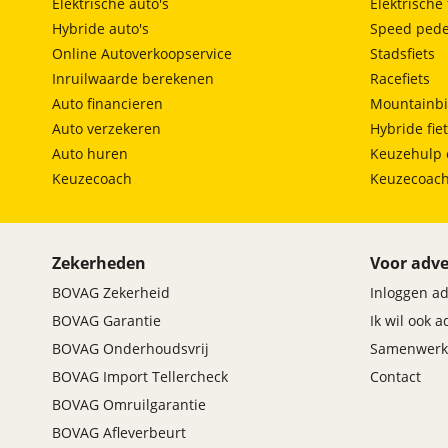
Elektrische auto's
Elektrische 
Hybride auto's
Speed pede
Online Autoverkoopservice
Stadsfiets
Inruilwaarde berekenen
Racefiets
Auto financieren
Mountainbi
Auto verzekeren
Hybride fie
Auto huren
Keuzehulp 
Keuzecoach
Keuzecoac
Zekerheden
Voor adve
BOVAG Zekerheid
Inloggen a
BOVAG Garantie
Ik wil ook 
BOVAG Onderhoudsvrij
Samenwerk
BOVAG Import Tellercheck
Contact
BOVAG Omruilgarantie
BOVAG Afleverbeurt