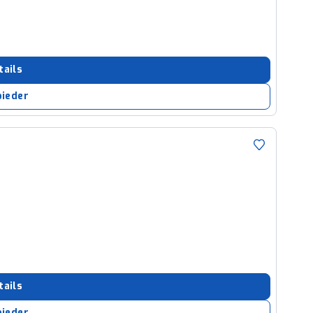
tails
bieder
tails
bieder