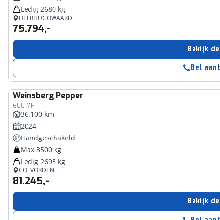
Ledig 2680 kg
HEERHUGOWAARD
75.794,-
Bekijk de
Bel aan
Weinsberg
Pepper
600 MF
36.100 km
2024
Handgeschakeld
Max 3500 kg
Ledig 2695 kg
COEVORDEN
81.245,-
Bekijk de
Bel aan