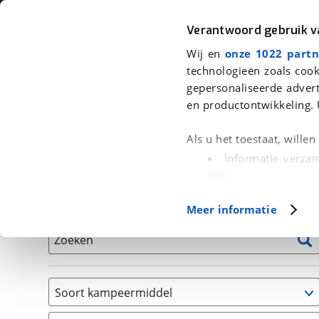
Auto
Fiets
Moto
Verantwoord gebruik 
Wij en
onze 1022 partn
<
Terug
|
Home
>
Kampeer
>
Kampeervoertuigen
technologieën zoals cook
gepersonaliseerde advert
We hebben 5 kampeervoertuigen v
en productontwikkeling. 
Alle occasions inclusief BOVAG Garantie, Onderhou
Als u het toestaat, wille
Informatie verzam
zijn
Uw apparaat id
Basisgegevens
Meer informatie
(fingerprinting)
Lees meer over hoe uw
Zoeken
detailgedeelte
in. U k
Cookieverklaring.
Soort kampeermiddel
Met cookies en vergelij
Camper
Functionele cookies zorg
(
5
)