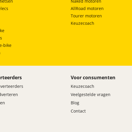
fietsen
Naked motoren
lecs
AllRoad motoren
Tourer motoren
Keuzecoach
ke
ts
e-bike
h
rteerders
Voor consumenten
dverteerders
Keuzecoach
adverteren
Veelgestelde vragen
en
Blog
Contact