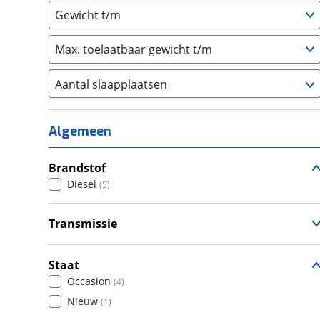
Gewicht t/m
Max. toelaatbaar gewicht t/m
Aantal slaapplaatsen
1
(
0
)
2
(
4
)
Algemeen
3
(
1
)
4
Brandstof
(
0
)
Diesel
(
5
)
5
(
0
)
6+
(
0
)
Transmissie
Handgeschakeld
(
3
)
Automatisch
(
2
)
Staat
Occasion
(
4
)
Nieuw
(
1
)