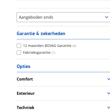
Aangeboden sinds
Garantie & zekerheden
12 maanden BOVAG Garantie
(
4
)
Fabrieksgarantie
(
1
)
Opties
Comfort
Douche
Televisie
Exterieur
Verwarmde leefruimte
Dakluik
Wasruimte met toilet
Fietsendrager
Techniek