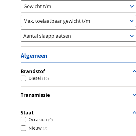
Gewicht t/m
Max. toelaatbaar gewicht t/m
Aantal slaapplaatsen
1
(
0
)
2
(
10
)
Algemeen
3
(
5
)
4
Brandstof
(
0
)
Diesel
(
16
)
5
(
1
)
6+
(
0
)
Transmissie
Handgeschakeld
(
5
)
Automatisch
(
11
)
Staat
Occasion
(
9
)
Nieuw
(
7
)