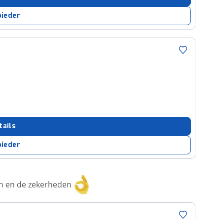
bieder
tails
bieder
ken en de zekerheden