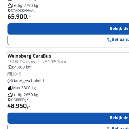
Ledig 2790 kg
STADSKANAAL
65.900,-
Bekijk de
Bel aan
Weinsberg
CaraBus
250 KL Dwarsbed/Euro5/2015/5.4m
84.000 km
2015
Handgeschakeld
Max 3300 kg
Ledig 2650 kg
GORREDIJK
48.950,-
Bekijk de
Bel aan