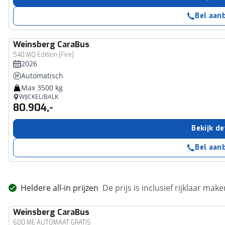
Bel aan
Weinsberg
CaraBus
540 MQ Edition [Fire]
2026
Automatisch
Max 3500 kg
WIJCKEL/BALK
80.904,-
Bekijk de
Bel aan
Heldere all-in prijzen
De prijs is inclusief rijklaar ma
Weinsberg
CaraBus
600 ME AUTOMAAT GRATIS