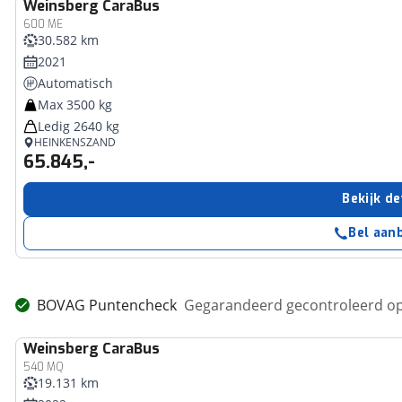
Weinsberg
CaraBus
600 ME
30.582 km
2021
Automatisch
Max 3500 kg
Ledig 2640 kg
HEINKENSZAND
65.845,-
Bekijk de
Bel aan
BOVAG Puntencheck
Gegarandeerd gecontroleerd op
Weinsberg
CaraBus
540 MQ
19.131 km