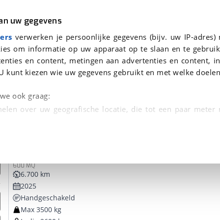
r
Kampeer
van uw gegevens
ers
verwerken je persoonlijke gegevens (bijv. uw IP-adres)
ies om informatie op uw apparaat op te slaan en te gebruik
enties en content, metingen aan advertenties en content, in
oor je gevonden
U kunt kiezen wie uw gegevens gebruikt en met welke doelen
dsbeurt en Puntencheck
n we ook graag:
elen over uw geografische locatie, die tot een paar meter
entificeren door het actief te scannen op specifieke
Weinsberg
CaraBus
 persoonlijke gegevens worden verwerkt en stel uw voo
600 MQ
unt uw toestemming op elk moment wijzigen of in
6.700 km
2025
Handgeschakeld
kbare technieken zorgen we voor een betere en meer persoon
Max 3500 kg
en ervoor dat de website goed werkt. Ook gebruiken we anal