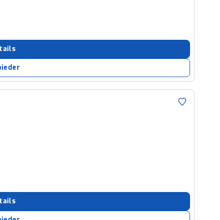
tails
bieder
tails
bieder