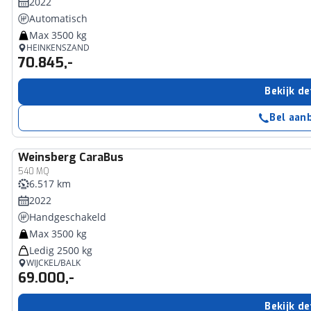
2022
Automatisch
Max 3500 kg
HEINKENSZAND
70.845,-
Bekijk de
Bel aan
Weinsberg
CaraBus
540 MQ
6.517 km
2022
Handgeschakeld
Max 3500 kg
Ledig 2500 kg
WIJCKEL/BALK
69.000,-
Bekijk de