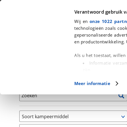
Auto
Fiets
Moto
Verantwoord gebruik 
Wij en
onze 1022 partn
<
Terug
|
Home
>
Kampeer
>
Kampeervoertuigen
technologieën zoals cook
gepersonaliseerde advert
We hebben 16 kampeervoertuigen v
en productontwikkeling. 
Alle occasions inclusief BOVAG Garantie, Onderhou
Als u het toestaat, wille
Informatie verzam
zijn
Uw apparaat id
Basisgegevens
Meer informatie
(fingerprinting)
Lees meer over hoe uw
Zoeken
detailgedeelte
in. U k
Cookieverklaring.
Soort kampeermiddel
Met cookies en vergelij
Camper
Functionele cookies zorg
(
16
)