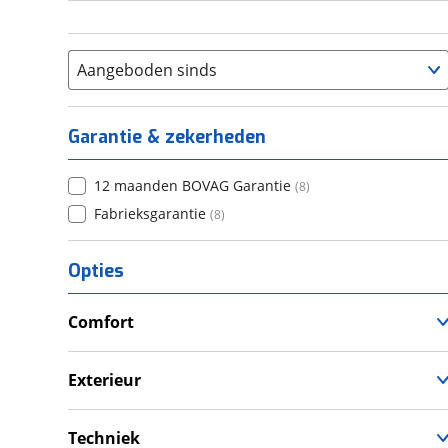
Aangeboden sinds
Garantie & zekerheden
12 maanden BOVAG Garantie
(
8
)
Fabrieksgarantie
(
8
)
Opties
Comfort
Douche
Verwarmde leefruimte
Exterieur
Wasruimte met toilet
Dakluik
Fietsendrager
Techniek