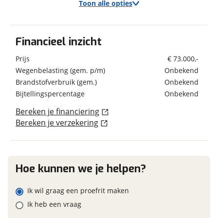
Kenteken
Toon alle opties
Exterieur/Interieur
Financieel inzicht
Schatting kilometerstand
Verbruik en milieu
Buitenlamp
Prijs
€ 73.000,-
Brandstof
Diesel
Combicassettes
Wegenbelasting (gem. p/m)
Onbekend
Dakluik
Brandstofverbruik (gem.)
Eventuele bijzonderheden (optioneel)
Onbekend
Fietsenrek
Bijtellingspercentage
Onbekend
Hordeur
Geschiedenis
Huishoudaccu
Bereken je financiering
Bereken je verzekering
Leeslampjes
Voertuig heeft
Nee
schadeverleden
Luifel Merk Thule
Panoramadak
Voormalig verhuurvoertuig
Nee
Foto's
Verduistering cabine
Klik hier om foto's te uploaden
Hoe kunnen we je helpen?
(optioneel)
Keuken
JPG, PNG (max 10 foto's)
Ik wil graag een proefrit maken
Financieel
Boiler Inhoud 10 lt
Ik heb een vraag
Gascomfoor Aantal pitten 2
Jouw contactgegevens
Prijs
€ 73.000,-