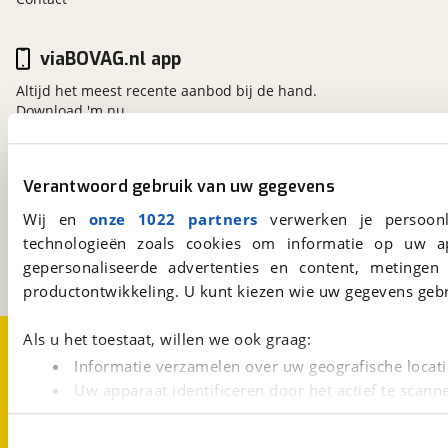
viaBOVAG.nl app
Altijd het meest recente aanbod bij de hand.
Download 'm nu.
Verantwoord gebruik van uw gegevens
viaBOVAG.nl
Kosterijland
15
Wij en
onze 1022 partners
verwerken je persoonl
3981 AJ
Bunnik
technologieën zoals cookies om informatie op uw a
Een initiatief van
gepersonaliseerde advertenties en content, metingen
BOVAG
productontwikkeling. U kunt kiezen wie uw gegevens gebr
Over viaBOVAG.nl
Disclaimer- en Privacyverklaring
Als u het toestaat, willen we ook graag:
Cookievoorkeuren
Vacatures
Informatie verzamelen over uw geografische locati
Uw apparaat identificeren door het actief te scann
Lees meer over hoe uw persoonlijke gegevens worden ve
U kunt uw toestemming op elk moment wijzigen of intrekk