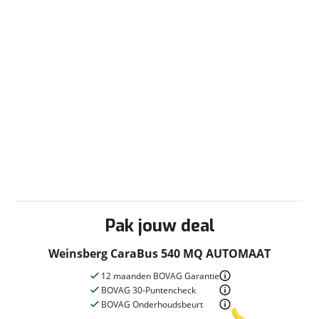
Radio/TV
Radio
Sanitair
Afvalwatertank (vast)
Cassettetoilet
Douche
Schoonwatertank (vast)
Toilet/Wasruimte
Slaapcomfort
Pak jouw deal
Lattenbodem
Weinsberg CaraBus 540 MQ AUTOMAAT
Techniek en veiligheid
12 maanden BOVAG Garantie
BOVAG 30-Puntencheck
Monocontrol
BOVAG Onderhoudsbeurt
Reservewiel