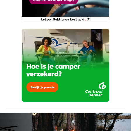
Wat klopt er niet?
Vraag mijn proefrit aan
Telefoonnummer (optioneel)
Kan je ons nog meer vertellen? (optioneel)
viaBOVAG.nl verwerkt je persoonsgegevens
om je aanvraag zo goed mogelijk bij de
aanbieder te brengen. Lees hier meer over in
onze
privacyverklaring
.
Verstuur mijn vraag
viaBOVAG.nl verwerkt je persoonsgegevens
om je aanvraag zo goed mogelijk bij de
aanbieder te brengen. Lees hier meer over in
Stuur mijn bevinding door
onze
privacyverklaring
.