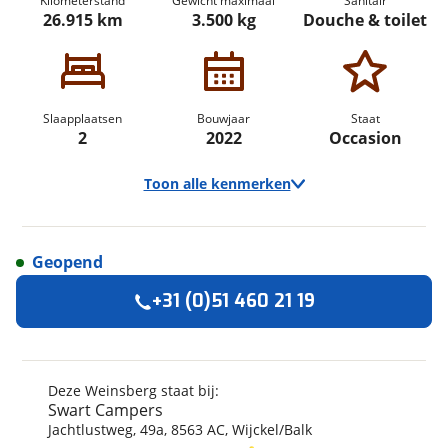
Kilometerstand
Gewicht maximaal
Sanitair
26.915 km
3.500 kg
Douche & toilet
Slaapplaatsen
Bouwjaar
Staat
2
2022
Occasion
Toon alle kenmerken
Geopend
Algemeen
+31 (0)51 460 21 19
Merk
Weinsberg
Automerk camper
Fiat
Model
CaraBus
Deze Weinsberg staat bij:
Swart Campers
Uitvoering
540 MQ
Jachtlustweg
,
49
a
,
8563 AC
,
Wijckel/Balk
Kenteken
P919KV