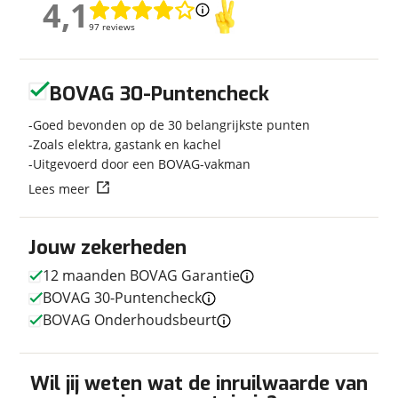
4,1
4,1
Kilometerstand
26.915 km
97 reviews
97 reviews
Bouwjaar
2022
Carrosserievorm
Busmodel
Geen reviews gevonden
Soort voertuig
Camper
BOVAG 30-Puntencheck
Nieuw of occasion
Occasion
Goed bevonden op de 30 belangrijkste punten
Zoals elektra, gastank en kachel
Uitgevoerd door een BOVAG-vakman
Lees meer
Techniek
Transmissie
Automaat
Jouw zekerheden
Vermogen
140pk
12 maanden BOVAG Garantie
BOVAG 30-Puntencheck
BOVAG Onderhoudsbeurt
Afmetingen en gewicht
Hoogte
2,58 m
Wil jij weten wat de inruilwaarde van
Breedte
2,05 m