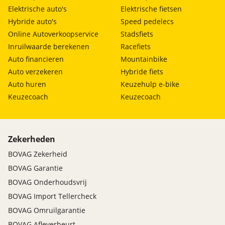
Elektrische auto's
Elektrische fietsen
Hybride auto's
Speed pedelecs
Online Autoverkoopservice
Stadsfiets
Inruilwaarde berekenen
Racefiets
Auto financieren
Mountainbike
Auto verzekeren
Hybride fiets
Auto huren
Keuzehulp e-bike
Keuzecoach
Keuzecoach
Zekerheden
BOVAG Zekerheid
BOVAG Garantie
BOVAG Onderhoudsvrij
BOVAG Import Tellercheck
BOVAG Omruilgarantie
BOVAG Afleverbeurt