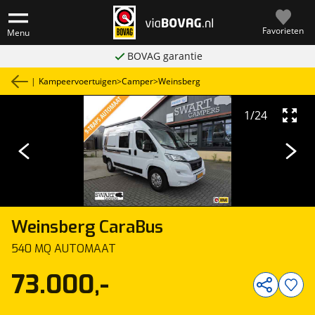
Favorieten
Menu
BOVAG garantie
|
Kampeervoertuigen
>
Camper
>
Weinsberg
1
/
24
Weinsberg
CaraBus
540 MQ AUTOMAAT
73.000,-