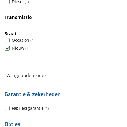
Diesel
(
1
)
5
(
0
)
6+
(
0
)
Transmissie
Automatisch
(
1
)
Staat
Occasion
(
4
)
Nieuw
(
1
)
Aangeboden sinds
Garantie & zekerheden
Fabrieksgarantie
(
1
)
Opties