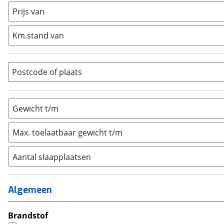
Half-integraal
(
1
)
Prijs van
Integraal
(
0
)
Km.stand van
Opzetunit
(
0
)
Overig
(
0
)
Vouwwagen
(
0
)
Postcode of plaats
Gewicht t/m
Max. toelaatbaar gewicht t/m
Aantal slaapplaatsen
1
(
0
)
2
(
1
)
Algemeen
3
(
0
)
4
Brandstof
(
0
)