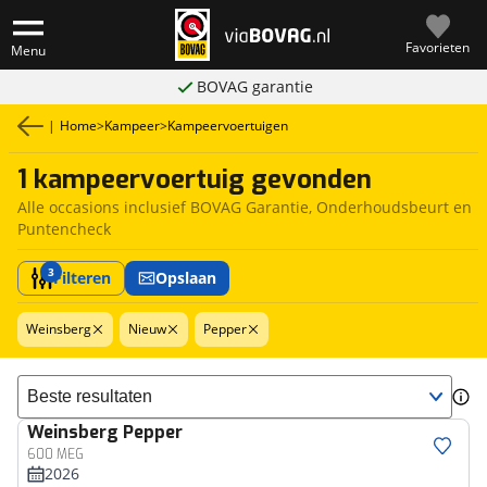
Favorieten
Menu
BOVAG garantie
|
Home
>
Kampeer
>
Kampeervoertuigen
1 kampeervoertuig gevonden
Alle occasions inclusief BOVAG Garantie, Onderhoudsbeurt en
Puntencheck
3
Filteren
Opslaan
Weinsberg
Nieuw
Pepper
Sorteer resultaten
Weinsberg
Pepper
600 MEG
2026