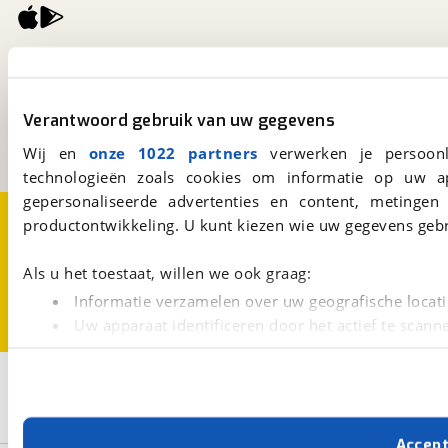
viaBOVAG.nl
Kosterijland
15
3981 AJ
Bunnik
Verantwoord gebruik van uw gegevens
Een initiatief van
BOVAG
Wij en
onze 1022 partners
verwerken je persoonl
technologieën zoals cookies om informatie op uw a
gepersonaliseerde advertenties en content, metingen
Over viaBOVAG.nl
Disclaimer- en Privacyverklaring
productontwikkeling. U kunt kiezen wie uw gegevens gebr
Cookievoorkeuren
Vacatures
Als u het toestaat, willen we ook graag:
Informatie verzamelen over uw geografische locati
Uw apparaat identificeren door het actief te scann
Lees meer over hoe uw persoonlijke gegevens worden ve
U kunt uw toestemming op elk moment wijzigen of intrekk
3
Opslaan
Weinsberg
Nieuw
Pepper
Met cookies en vergelijkbare technieken zorgen we voor 
Accep