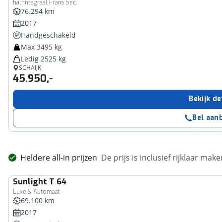
halfintegraal Frans bed
76.294 km
2017
Handgeschakeld
Max 3495 kg
Ledig 2525 kg
SCHAIJK
45.950,-
Bekijk de
Bel aan
Heldere all-in prijzen
De prijs is inclusief rijklaar ma
Sunlight
T 64
Luxe & Automaat
69.100 km
2017