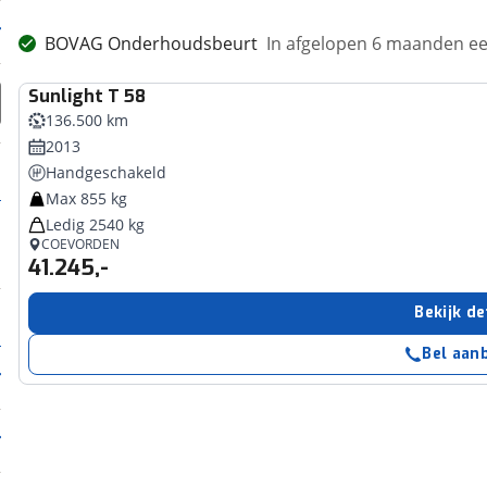
BOVAG Onderhoudsbeurt
In afgelopen 6 maanden 
Sunlight
T 58
136.500 km
2013
Handgeschakeld
Max 855 kg
Ledig 2540 kg
COEVORDEN
41.245,-
Bekijk de
Bel aan