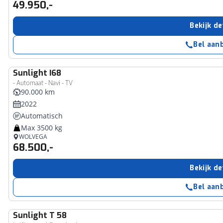
49.950,-
Bekijk de
Bel aan
Sunlight
I68
- Automaat - Navi - TV
90.000 km
2022
Automatisch
Max 3500 kg
WOLVEGA
68.500,-
Bekijk de
Bel aan
Sunlight
T 58