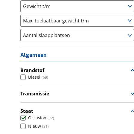
Gewicht t/m
Max. toelaatbaar gewicht t/m
Aantal slaapplaatsen
1
(
0
)
2
(
33
)
Algemeen
3
(
4
)
4
Brandstof
(
23
)
Diesel
(
69
)
5
(
2
)
6+
(
4
)
Transmissie
Handgeschakeld
(
43
)
Automatisch
(
26
)
Staat
Occasion
(
72
)
Nieuw
(
31
)