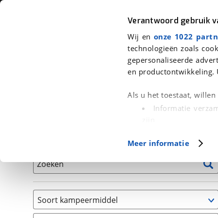
Auto
Fiets
Moto
Verantwoord gebruik 
Wij en
onze 1022 partn
<
Terug
|
Home
>
Kampeer
>
Kampeervoertuigen
technologieën zoals cook
gepersonaliseerde advert
We hebben 72 kampeervoertuigen 
en productontwikkeling. 
Alle occasions inclusief BOVAG Garantie, Onderhou
Als u het toestaat, wille
Informatie verzam
zijn
Uw apparaat id
Basisgegevens
Meer informatie
(fingerprinting)
Lees meer over hoe uw
Zoeken
detailgedeelte
in. U k
Cookieverklaring.
Soort kampeermiddel
Met cookies en vergelij
Caravan
Functionele cookies zorg
(
2
)