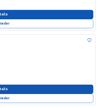
tails
bieder
tails
bieder