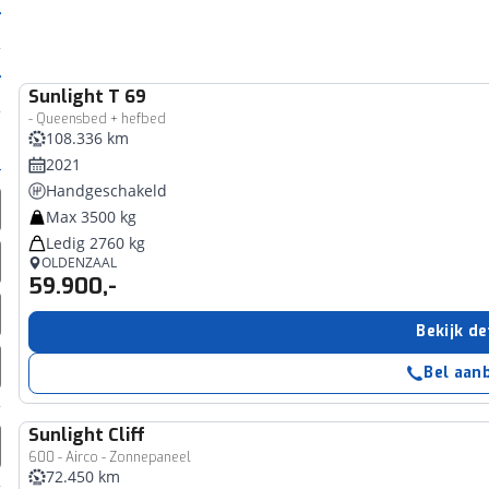
Sunlight
T 69
- Queensbed + hefbed
108.336 km
2021
Handgeschakeld
Max 3500 kg
Ledig 2760 kg
OLDENZAAL
59.900,-
Bekijk de
Bel aan
Sunlight
Cliff
600 - Airco - Zonnepaneel
72.450 km