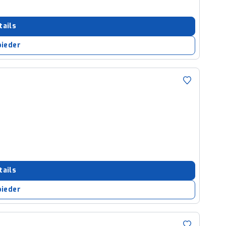
tails
bieder
tails
bieder