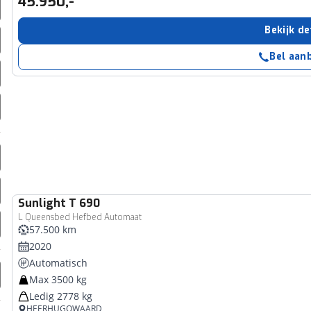
45.950,-
erbeteren. We tonen je graag relevante advertenties en geb
ag op en buiten onze website volgt – uiteraard op anoni
Bekijk de
laimer en privacyverklaring
. Als je weigert, plaatsen we a
Bel aan
che cookies. Je voorkeuren kun je later altijd aan
Sunlight
T 690
L Queensbed Hefbed Automaat
57.500 km
2020
Automatisch
Max 3500 kg
Ledig 2778 kg
HEERHUGOWAARD