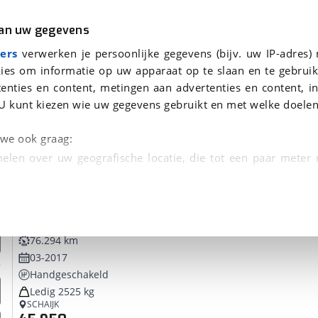
r
Kampeer
van uw gegevens
ers
verwerken je persoonlijke gegevens (bijv. uw IP-adres)
ies om informatie op uw apparaat op te slaan en te gebruik
enties en content, metingen aan advertenties en content, in
voor je gevonden
U kunt kiezen wie uw gegevens gebruikt en met welke doelen
dsbeurt en Puntencheck
n we ook graag:
elen over uw geografische locatie, die tot een paar meter
entificeren door het actief te scannen op specifieke
Sunlight
T 58 Frans Bed 1e Eigenaar
 persoonlijke gegevens worden verwerkt en stel uw voo
76.294 km
unt uw toestemming op elk moment wijzigen of in
03-2017
Handgeschakeld
Ledig 2525 kg
kbare technieken zorgen we voor een betere en meer persoon
SCHAIJK
en ervoor dat de website goed werkt. Ook gebruiken we anal