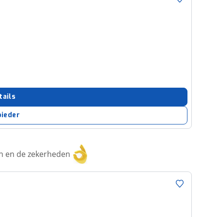
tails
bieder
ken en de zekerheden