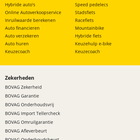
Hybride auto's
Speed pedelecs
Online Autoverkoopservice
Stadsfiets
Inruilwaarde berekenen
Racefiets
Auto financieren
Mountainbike
Auto verzekeren
Hybride fiets
Auto huren
Keuzehulp e-bike
Keuzecoach
Keuzecoach
Zekerheden
BOVAG Zekerheid
BOVAG Garantie
BOVAG Onderhoudsvrij
BOVAG Import Tellercheck
BOVAG Omruilgarantie
BOVAG Afleverbeurt
BOVAG Onderhoudsbeurt