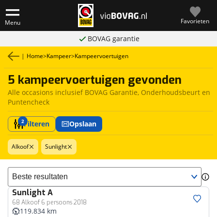
Favorieten
Menu
BOVAG garantie
|
Home
>
Kampeer
>
Kampeervoertuigen
5 kampeervoertuigen gevonden
Alle occasions inclusief BOVAG Garantie, Onderhoudsbeurt en
Puntencheck
2
Filteren
Opslaan
Alkoof
Sunlight
Sorteer resultaten
Sunlight
A
68 Alkoof 6 persoons 2018
119.834 km