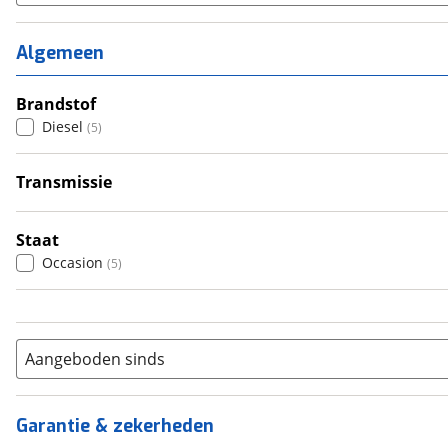
1
(
0
)
2
(
0
)
Algemeen
3
(
0
)
4
Brandstof
(
0
)
Diesel
(
5
)
5
(
2
)
6+
(
3
)
Transmissie
Handgeschakeld
(
4
)
Automatisch
(
1
)
Staat
Occasion
(
5
)
Aangeboden sinds
Garantie & zekerheden