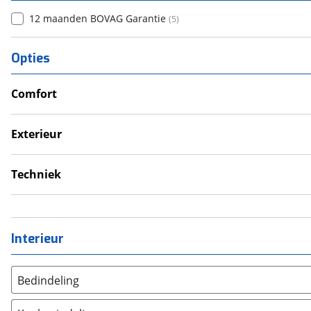
12 maanden BOVAG Garantie
(
5
)
Opties
Comfort
Douche
Televisie
Exterieur
Verwarmde leefruimte
Dakluik
Wasruimte met toilet
Fietsendrager
Techniek
Luifel
Schoonwatertank
Schotel
Zonnepanelen
Interieur
Bedindeling
Twee aparte bedden
(
0
)