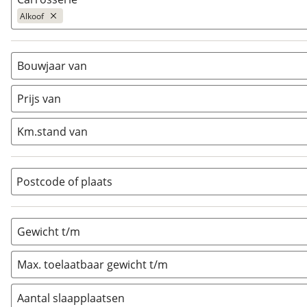
Alkoof
Alkoof
(
5
)
Busmodel
(
19
)
Bouwjaar van
Caravan
(
2
)
Prijs van
Half-integraal
(
60
)
Integraal
(
4
)
Km.stand van
Opzetunit
(
0
)
Overig
(
11
)
Vouwwagen
(
0
)
Postcode of plaats
Gewicht t/m
Max. toelaatbaar gewicht t/m
Aantal slaapplaatsen