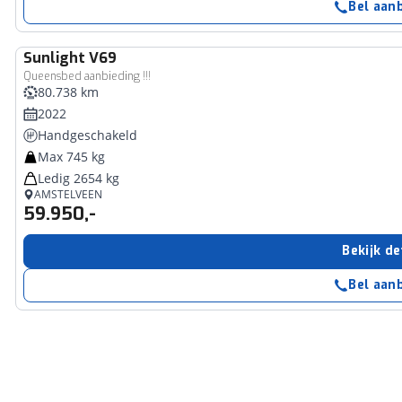
Bel aan
Sunlight
V69
Queensbed aanbieding !!!
80.738 km
2022
Handgeschakeld
Max 745 kg
Ledig 2654 kg
AMSTELVEEN
59.950,-
Bekijk de
Bel aan