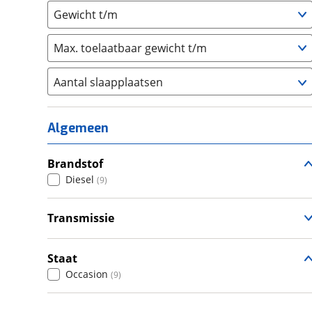
Gewicht t/m
Max. toelaatbaar gewicht t/m
Aantal slaapplaatsen
1
(
0
)
2
(
4
)
Algemeen
3
(
0
)
4
Brandstof
(
3
)
Diesel
(
9
)
5
(
1
)
6+
(
0
)
Transmissie
Handgeschakeld
(
7
)
Automatisch
(
2
)
Staat
Occasion
(
9
)