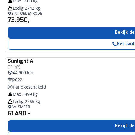
Max 3500 kg
Ledig 2742 kg
SINT OEDENRODE
73.950,-
Bekijk de
Bel aan
Sunlight
A
68 (42)
44.909 km
2022
Handgeschakeld
Max 3499 kg
Ledig 2765 kg
AALSMEER
61.490,-
Bekijk de