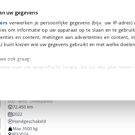
r
Kampeer
van uw gegevens
ers
verwerken je persoonlijke gegevens (bijv. uw IP-adres)
ies om informatie op uw apparaat op te slaan en te gebruik
enties en content, metingen aan advertenties en content, in
oor je gevonden
U kunt kiezen wie uw gegevens gebruikt en met welke doelen
dsbeurt en Puntencheck
n we ook graag:
elen over uw geografische locatie, die tot een paar meter
entificeren door het actief te scannen op specifieke
Sunlight
Cliff
 persoonlijke gegevens worden verwerkt en stel uw voo
600 - Airco - Zonnepaneel
unt uw toestemming op elk moment wijzigen of in
72.450 km
2022
Handgeschakeld
kbare technieken zorgen we voor een betere en meer persoon
Max 3500 kg
en ervoor dat de website goed werkt. Ook gebruiken we anal
WOLVEGA