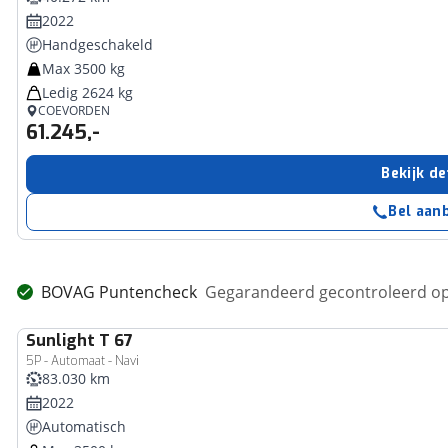
2022
Handgeschakeld
Max 3500 kg
Ledig 2624 kg
COEVORDEN
61.245,-
Bekijk de
Bel aan
BOVAG Puntencheck
Gegarandeerd gecontroleerd op
Sunlight
T 67
5P - Automaat - Navi
83.030 km
2022
Automatisch