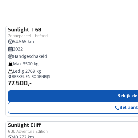
Sunlight
T 68
Zonnepaneel + hefbed
54.565 km
2022
Handgeschakeld
Max 3500 kg
Ledig 2769 kg
BERKEL EN RODENRIJS
77.500,-
Bekijk de
Bel aan
Sunlight
Cliff
600 Adventure Edition
40.272 km