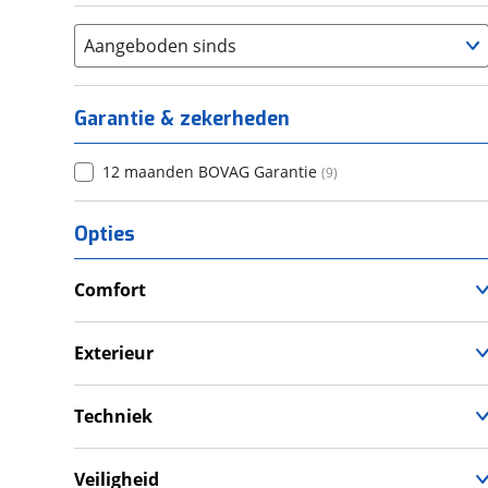
Aangeboden sinds
Garantie & zekerheden
12 maanden BOVAG Garantie
(
9
)
Opties
Comfort
Douche
Televisie
Exterieur
Verwarmde leefruimte
Dakluik
Wasruimte met toilet
Fietsendrager
Techniek
Luifel
Schoonwatertank
Schotel
Veiligheid