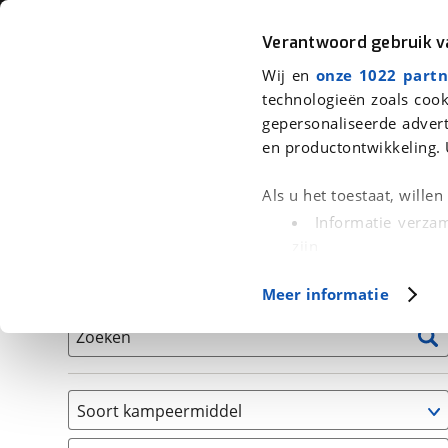
Auto
Fiets
Moto
Verantwoord gebruik 
Wij en
onze 1022 partn
<
Terug
|
Home
>
Kampeer
>
Kampeervoertuigen
technologieën zoals cook
gepersonaliseerde advert
We hebben 9 kampeervoertuigen v
en productontwikkeling. 
Alle occasions inclusief BOVAG Garantie, Onderhou
Als u het toestaat, wille
Informatie verzam
zijn
Uw apparaat id
Basisgegevens
Meer informatie
(fingerprinting)
Lees meer over hoe uw
Zoeken
detailgedeelte
in. U k
Cookieverklaring.
Soort kampeermiddel
Met cookies en vergelij
Camper
Functionele cookies zorg
(
9
)