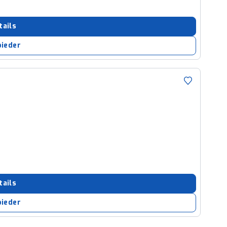
tails
bieder
tails
bieder