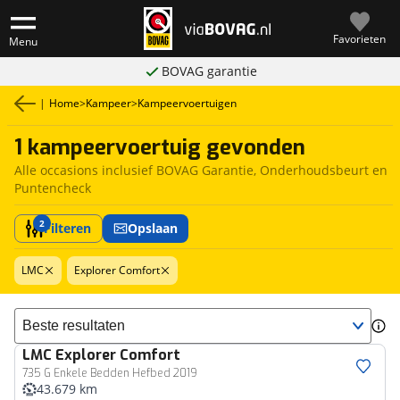
Favorieten
Menu
BOVAG garantie
|
Home
>
Kampeer
>
Kampeervoertuigen
1 kampeervoertuig gevonden
Alle occasions inclusief BOVAG Garantie, Onderhoudsbeurt en
Puntencheck
2
Filteren
Opslaan
LMC
Explorer Comfort
Sorteer resultaten
LMC
Explorer Comfort
735 G Enkele Bedden Hefbed 2019
43.679 km