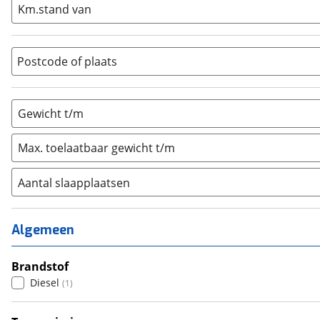
Km.stand van
Opzetunit
(
0
)
Overig
(
0
)
Vouwwagen
(
0
)
Postcode of plaats
Gewicht t/m
Max. toelaatbaar gewicht t/m
Aantal slaapplaatsen
1
(
0
)
2
(
0
)
Algemeen
3
(
0
)
4
Brandstof
(
1
)
Diesel
(
1
)
5
(
0
)
6+
(
0
)