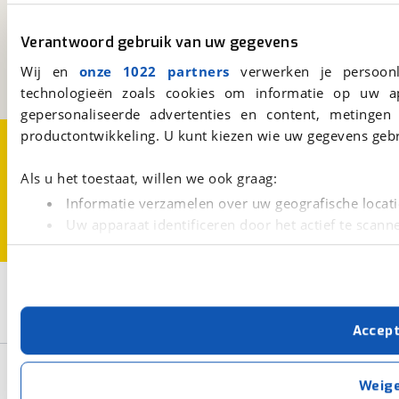
viaBOVAG.nl
Kosterijland
15
Verantwoord gebruik van uw gegevens
3981 AJ
Bunnik
Een initiatief van
Wij en
onze 1022 partners
verwerken je persoonl
BOVAG
technologieën zoals cookies om informatie op uw a
gepersonaliseerde advertenties en content, metingen
productontwikkeling. U kunt kiezen wie uw gegevens gebr
Over viaBOVAG.nl
Disclaimer- en Privacyverklaring
Cookievoorkeuren
Vacatures
Als u het toestaat, willen we ook graag:
Informatie verzamelen over uw geografische locati
Uw apparaat identificeren door het actief te scann
Lees meer over hoe uw persoonlijke gegevens worden ve
U kunt uw toestemming op elk moment wijzigen of intrekk
2
Opslaan
Met cookies en vergelijkbare technieken zorgen we voor 
LMC
Explorer Comfort
Accep
cookies zorgen ervoor dat de website goed werkt. Ook g
verbeteren. We tonen je graag relevante advertenties e
Basisgegevens
buiten onze website volgt – uiteraard op anonie
Weig
privacyverklaring
. Als je weigert, plaatsen we alleen f