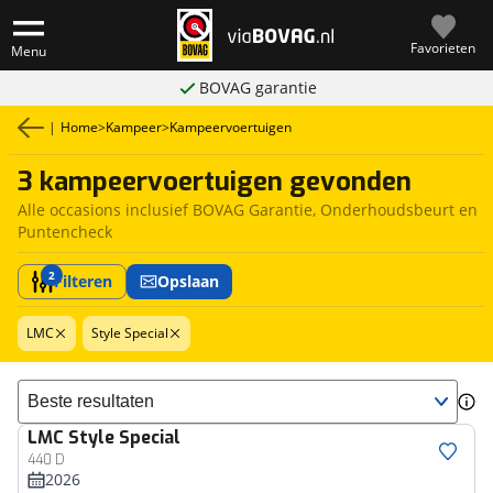
Favorieten
Menu
BOVAG garantie
|
Home
>
Kampeer
>
Kampeervoertuigen
3 kampeervoertuigen gevonden
Alle occasions inclusief BOVAG Garantie, Onderhoudsbeurt en
Puntencheck
2
Filteren
Opslaan
LMC
Style Special
Sorteer resultaten
LMC
Style Special
440 D
2026