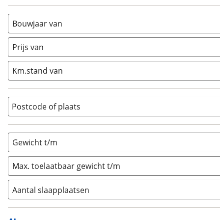
Alkoof
(
0
)
Busmodel
(
0
)
Bouwjaar van
Caravan
(
3
)
Half-integraal
(
0
)
Prijs van
Integraal
(
0
)
Km.stand van
Opzetunit
(
0
)
Overig
(
0
)
Vouwwagen
(
0
)
Postcode of plaats
Gewicht t/m
Max. toelaatbaar gewicht t/m
Aantal slaapplaatsen
1
(
0
)
2
(
0
)