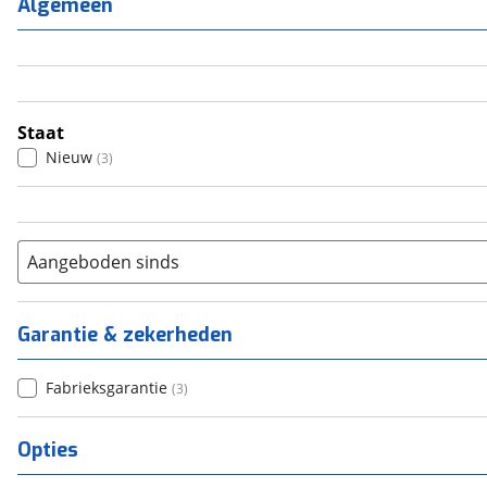
Algemeen
3
(
0
)
4
(
3
)
5
(
0
)
6+
(
0
)
Staat
Nieuw
(
3
)
Aangeboden sinds
Garantie & zekerheden
Fabrieksgarantie
(
3
)
Opties