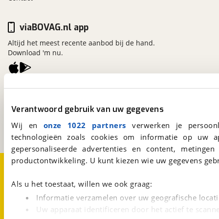
viaBOVAG.nl app
Altijd het meest recente aanbod bij de hand.
Download 'm nu.
viaBOVAG.nl
Kosterijland
15
Verantwoord gebruik van uw gegevens
3981 AJ
Bunnik
Een initiatief van
Wij en
onze 1022 partners
verwerken je persoonl
BOVAG
technologieën zoals cookies om informatie op uw a
gepersonaliseerde advertenties en content, metingen
productontwikkeling. U kunt kiezen wie uw gegevens gebr
Over viaBOVAG.nl
Disclaimer- en Privacyverklaring
Cookievoorkeuren
Vacatures
Als u het toestaat, willen we ook graag:
Informatie verzamelen over uw geografische locati
Uw apparaat identificeren door het actief te scann