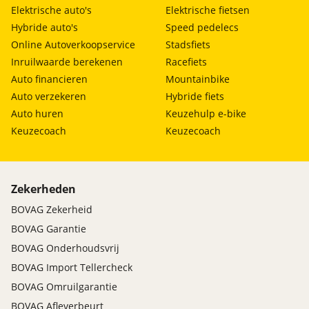
Elektrische auto's
Elektrische fietsen
Hybride auto's
Speed pedelecs
Online Autoverkoopservice
Stadsfiets
Inruilwaarde berekenen
Racefiets
Auto financieren
Mountainbike
Auto verzekeren
Hybride fiets
Auto huren
Keuzehulp e-bike
Keuzecoach
Keuzecoach
Zekerheden
BOVAG Zekerheid
BOVAG Garantie
BOVAG Onderhoudsvrij
BOVAG Import Tellercheck
BOVAG Omruilgarantie
BOVAG Afleverbeurt