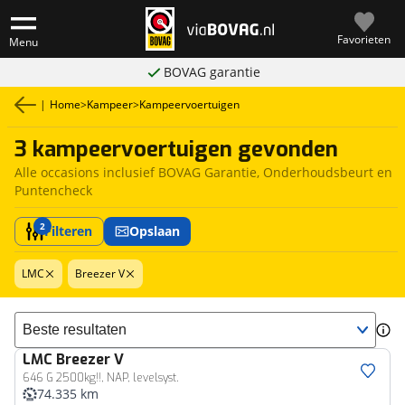
Favorieten
Menu
BOVAG garantie
|
Home
>
Kampeer
>
Kampeervoertuigen
3 kampeervoertuigen gevonden
Alle occasions inclusief BOVAG Garantie, Onderhoudsbeurt en
Puntencheck
2
Filteren
Opslaan
LMC
Breezer V
Sorteer resultaten
LMC
Breezer V
646 G 2500kg!!, NAP, levelsyst.
74.335 km