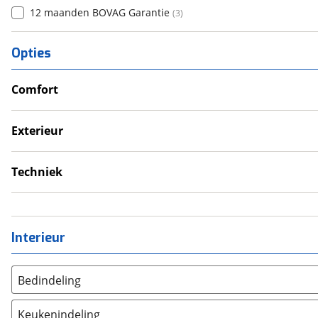
12 maanden BOVAG Garantie
(
3
)
Opties
Comfort
Douche
Televisie
Exterieur
Verwarmde leefruimte
Dakluik
Wasruimte met toilet
Fietsendrager
Techniek
Luifel
Schoonwatertank
Schotel
Zonnepanelen
Interieur
Bedindeling
Twee aparte bedden
(
3
)
Keukenindeling