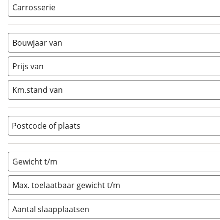
Carrosserie
Alkoof
(
0
)
Busmodel
(
0
)
Bouwjaar van
Caravan
(
0
)
Half-integraal
(
2
)
Prijs van
Integraal
(
0
)
Km.stand van
Opzetunit
(
0
)
Overig
(
1
)
Vouwwagen
(
0
)
Postcode of plaats
Gewicht t/m
Max. toelaatbaar gewicht t/m
Aantal slaapplaatsen