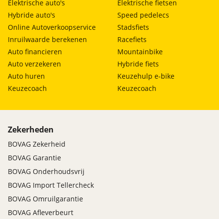
Elektrische auto's
Elektrische fietsen
Hybride auto's
Speed pedelecs
Online Autoverkoopservice
Stadsfiets
Inruilwaarde berekenen
Racefiets
Auto financieren
Mountainbike
Auto verzekeren
Hybride fiets
Auto huren
Keuzehulp e-bike
Keuzecoach
Keuzecoach
Zekerheden
BOVAG Zekerheid
BOVAG Garantie
BOVAG Onderhoudsvrij
BOVAG Import Tellercheck
BOVAG Omruilgarantie
BOVAG Afleverbeurt