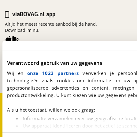
viaBOVAG.nl app
Altijd het meest recente aanbod bij de hand.
Download 'm nu.
viaBOVAG.nl
Kosterijland
15
Verantwoord gebruik van uw gegevens
3981 AJ
Bunnik
Wij en
onze 1022 partners
verwerken je persoonl
Een initiatief van
BOVAG
technologieën zoals cookies om informatie op uw a
gepersonaliseerde advertenties en content, metingen
productontwikkeling. U kunt kiezen wie uw gegevens gebr
Over viaBOVAG.nl
Disclaimer- en Privacyverklaring
Cookievoorkeuren
Vacatures
Als u het toestaat, willen we ook graag:
Informatie verzamelen over uw geografische locati
Uw apparaat identificeren door het actief te scann
Lees meer over hoe uw persoonlijke gegevens worden ve