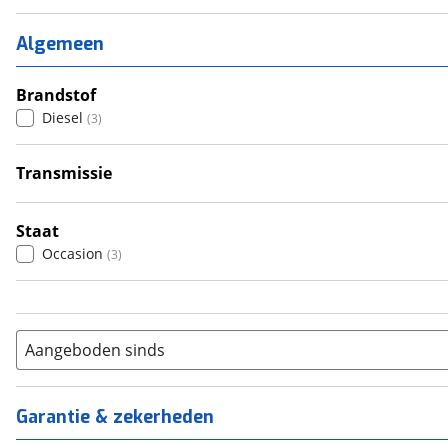
1
(
0
)
2
(
2
)
Algemeen
3
(
1
)
4
Brandstof
(
0
)
Diesel
(
3
)
5
(
0
)
6+
(
0
)
Transmissie
Handgeschakeld
(
2
)
Automatisch
(
1
)
Staat
Occasion
(
3
)
Aangeboden sinds
Garantie & zekerheden