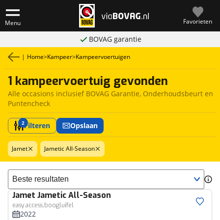
Favorieten
Menu
BOVAG garantie
|
Home
>
Kampeer
>
Kampeervoertuigen
1 kampeervoertuig gevonden
Alle occasions inclusief BOVAG Garantie, Onderhoudsbeurt en
Puntencheck
2
Filteren
Opslaan
Jamet
Jametic All-Season
Sorteer resultaten
Jamet
Jametic All-Season
easy access,boogluifel
2022