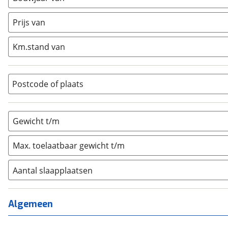
Caravan
(
0
)
Half-integraal
(
0
)
Prijs van
Integraal
(
0
)
Km.stand van
Opzetunit
(
0
)
Overig
(
0
)
Vouwwagen
(
1
)
Postcode of plaats
Gewicht t/m
Max. toelaatbaar gewicht t/m
Aantal slaapplaatsen
1
(
0
)
2
(
0
)
Algemeen
3
(
0
)