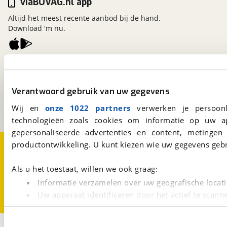
viaBOVAG.nl app
Altijd het meest recente aanbod bij de hand.
Download 'm nu.
viaBOVAG.nl
Kosterijland
15
3981 AJ
Bunnik
Verantwoord gebruik van uw gegevens
Een initiatief van
Wij en
onze 1022 partners
verwerken je persoonl
BOVAG
technologieën zoals cookies om informatie op uw a
gepersonaliseerde advertenties en content, metingen
Over viaBOVAG.nl
Disclaimer- en Privacyverklaring
productontwikkeling. U kunt kiezen wie uw gegevens gebr
Cookievoorkeuren
Vacatures
Als u het toestaat, willen we ook graag:
Informatie verzamelen over uw geografische locati
Uw apparaat identificeren door het actief te scann
Lees meer over hoe uw persoonlijke gegevens worden ve
U kunt uw toestemming op elk moment wijzigen of intrekk
2