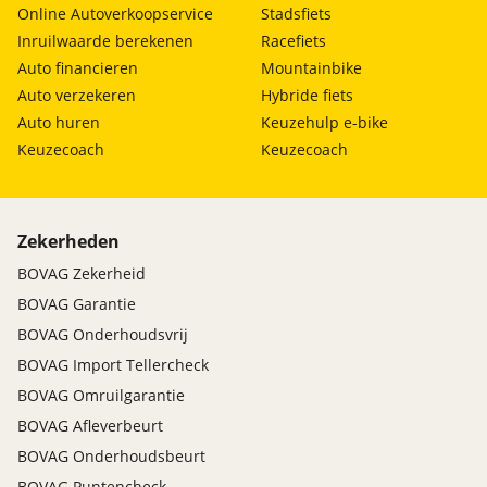
Online Autoverkoopservice
Stadsfiets
Inruilwaarde berekenen
Racefiets
Auto financieren
Mountainbike
Auto verzekeren
Hybride fiets
Auto huren
Keuzehulp e-bike
Keuzecoach
Keuzecoach
Zekerheden
BOVAG Zekerheid
BOVAG Garantie
BOVAG Onderhoudsvrij
BOVAG Import Tellercheck
BOVAG Omruilgarantie
BOVAG Afleverbeurt
BOVAG Onderhoudsbeurt
BOVAG Puntencheck