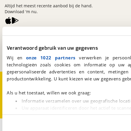
Altijd het meest recente aanbod bij de hand.
Download 'm nu.
viaBOVAG.nl
Kosterijland
15
3981 AJ
Bunnik
Verantwoord gebruik van uw gegevens
Een initiatief van
Wij en
onze 1022 partners
verwerken je persoonl
BOVAG
technologieën zoals cookies om informatie op uw a
gepersonaliseerde advertenties en content, metingen
Over viaBOVAG.nl
Disclaimer- en Privacyverklaring
productontwikkeling. U kunt kiezen wie uw gegevens gebr
Cookievoorkeuren
Vacatures
Als u het toestaat, willen we ook graag:
Informatie verzamelen over uw geografische locati
Uw apparaat identificeren door het actief te scann
Lees meer over hoe uw persoonlijke gegevens worden ve
U kunt uw toestemming op elk moment wijzigen of intrekk
2
Opslaan