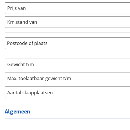
Half-integraal
(
0
)
Prijs van
Integraal
(
0
)
Km.stand van
Opzetunit
(
0
)
Overig
(
0
)
Vouwwagen
(
1
)
Postcode of plaats
Gewicht t/m
Max. toelaatbaar gewicht t/m
Aantal slaapplaatsen
1
(
0
)
2
(
1
)
Algemeen
3
(
0
)
4
(
0
)