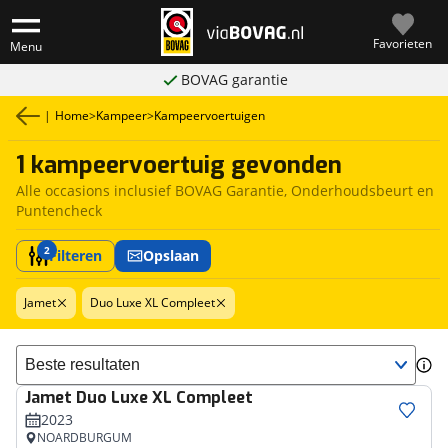
Favorieten
Menu
BOVAG garantie
|
Home
>
Kampeer
>
Kampeervoertuigen
1 kampeervoertuig gevonden
Alle occasions inclusief BOVAG Garantie, Onderhoudsbeurt en
Puntencheck
2
Filteren
Opslaan
Jamet
Duo Luxe XL Compleet
Sorteer resultaten
Jamet
Duo Luxe XL Compleet
2023
NOARDBURGUM