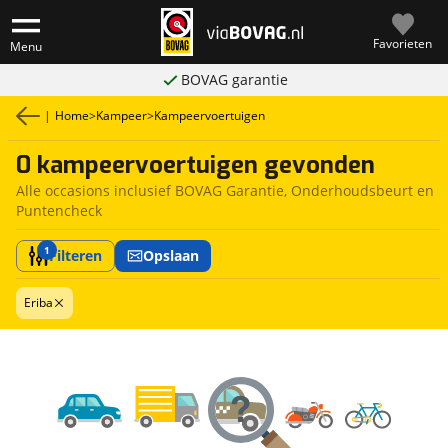
Favorieten
Menu
BOVAG garantie
|
Home
>
Kampeer
>
Kampeervoertuigen
0 kampeervoertuigen gevonden
Alle occasions inclusief BOVAG Garantie, Onderhoudsbeurt en
Puntencheck
1
Filteren
Opslaan
Eriba