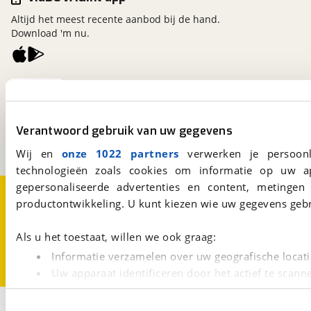
Altijd het meest recente aanbod bij de hand.
Download 'm nu.
viaBOVAG.nl
Kosterijland
15
3981 AJ
Bunnik
Verantwoord gebruik van uw gegevens
Een initiatief van
BOVAG
Wij en
onze 1022 partners
verwerken je persoonl
technologieën zoals cookies om informatie op uw a
gepersonaliseerde advertenties en content, metingen
Over viaBOVAG.nl
Disclaimer- en Privacyverklaring
productontwikkeling. U kunt kiezen wie uw gegevens gebr
Cookievoorkeuren
Vacatures
Als u het toestaat, willen we ook graag:
Informatie verzamelen over uw geografische locati
Uw apparaat identificeren door het actief te scann
Lees meer over hoe uw persoonlijke gegevens worden ve
1
U kunt uw toestemming op elk moment wijzigen of intrekk
Opslaan