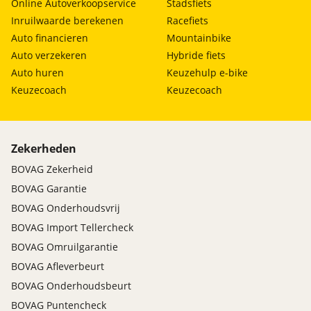
Online Autoverkoopservice
Stadsfiets
Inruilwaarde berekenen
Racefiets
Auto financieren
Mountainbike
Auto verzekeren
Hybride fiets
Auto huren
Keuzehulp e-bike
Keuzecoach
Keuzecoach
Zekerheden
BOVAG Zekerheid
BOVAG Garantie
BOVAG Onderhoudsvrij
BOVAG Import Tellercheck
BOVAG Omruilgarantie
BOVAG Afleverbeurt
BOVAG Onderhoudsbeurt
BOVAG Puntencheck