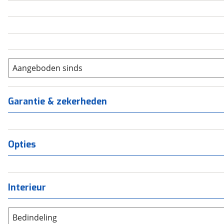
5
(
0
)
6+
(
0
)
Aangeboden sinds
Garantie & zekerheden
Opties
Interieur
Bedindeling