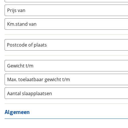
Caravan
(
0
)
Half-integraal
(
0
)
Prijs van
Integraal
(
0
)
Km.stand van
Opzetunit
(
0
)
Overig
(
0
)
Vouwwagen
(
0
)
Postcode of plaats
Gewicht t/m
Max. toelaatbaar gewicht t/m
Aantal slaapplaatsen
1
(
0
)
2
(
0
)
Algemeen
3
(
0
)
4
(
0
)