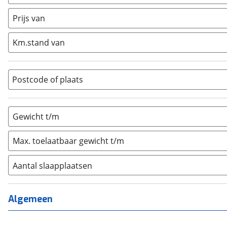
Caravan
(
9
)
Half-integraal
(
0
)
Prijs van
Integraal
(
0
)
Km.stand van
Opzetunit
(
0
)
Overig
(
0
)
Vouwwagen
(
0
)
Postcode of plaats
Gewicht t/m
Max. toelaatbaar gewicht t/m
Aantal slaapplaatsen
1
(
0
)
2
(
2
)
Algemeen
3
(
7
)
4
(
0
)