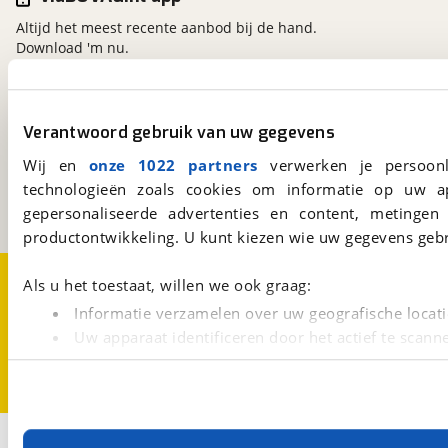
Altijd het meest recente aanbod bij de hand.
Download 'm nu.
viaBOVAG.nl
Verantwoord gebruik van uw gegevens
Kosterijland
15
Wij en
onze 1022 partners
verwerken je persoonl
3981 AJ
Bunnik
technologieën zoals cookies om informatie op uw a
Een initiatief van
BOVAG
gepersonaliseerde advertenties en content, metingen
productontwikkeling. U kunt kiezen wie uw gegevens gebr
Over viaBOVAG.nl
Disclaimer- en Privacyverklaring
Als u het toestaat, willen we ook graag:
Cookievoorkeuren
Vacatures
Informatie verzamelen over uw geografische locati
Uw apparaat identificeren door het actief te scann
Lees meer over hoe uw persoonlijke gegevens worden ve
U kunt uw toestemming op elk moment wijzigen of intrekk
Met cookies en vergelijkbare technieken zorgen we voor 
2
Opslaan