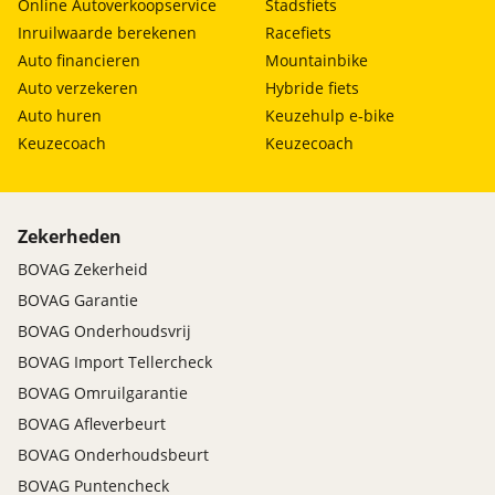
Online Autoverkoopservice
Stadsfiets
Inruilwaarde berekenen
Racefiets
Auto financieren
Mountainbike
Auto verzekeren
Hybride fiets
Auto huren
Keuzehulp e-bike
Keuzecoach
Keuzecoach
Zekerheden
BOVAG Zekerheid
BOVAG Garantie
BOVAG Onderhoudsvrij
BOVAG Import Tellercheck
BOVAG Omruilgarantie
BOVAG Afleverbeurt
BOVAG Onderhoudsbeurt
BOVAG Puntencheck