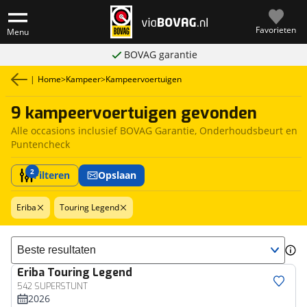
Favorieten
Menu
BOVAG garantie
|
Home
>
Kampeer
>
Kampeervoertuigen
9 kampeervoertuigen gevonden
Alle occasions inclusief BOVAG Garantie, Onderhoudsbeurt en
Puntencheck
2
Filteren
Opslaan
Eriba
Touring Legend
Sorteer resultaten
Eriba
Touring Legend
542 SUPERSTUNT
2026