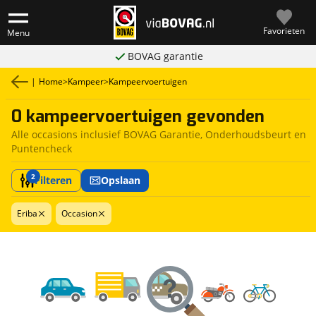
Favorieten
Menu
BOVAG garantie
|
Home
>
Kampeer
>
Kampeervoertuigen
0 kampeervoertuigen gevonden
Alle occasions inclusief BOVAG Garantie, Onderhoudsbeurt en
Puntencheck
2
Filteren
Opslaan
Eriba
Occasion