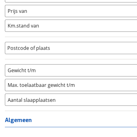
Caravan
(
0
)
Half-integraal
(
0
)
Prijs van
Integraal
(
0
)
Km.stand van
Opzetunit
(
0
)
Overig
(
0
)
Vouwwagen
(
0
)
Postcode of plaats
Gewicht t/m
Max. toelaatbaar gewicht t/m
Aantal slaapplaatsen
1
(
0
)
2
(
0
)
Algemeen
3
(
0
)
4
(
0
)