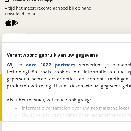
Altijd het meest recente aanbod bij de hand.
Download 'm nu.
viaBOVAG.nl
Kosterijland
15
3981 AJ
Bunnik
Verantwoord gebruik van uw gegevens
Een initiatief van
BOVAG
Wij en
onze 1022 partners
verwerken je persoonl
technologieën zoals cookies om informatie op uw a
gepersonaliseerde advertenties en content, metingen
Over viaBOVAG.nl
Disclaimer- en Privacyverklaring
productontwikkeling. U kunt kiezen wie uw gegevens gebr
Cookievoorkeuren
Vacatures
Als u het toestaat, willen we ook graag:
Informatie verzamelen over uw geografische locati
Uw apparaat identificeren door het actief te scann
Lees meer over hoe uw persoonlijke gegevens worden ve
2
U kunt uw toestemming op elk moment wijzigen of intrekk
Opslaan