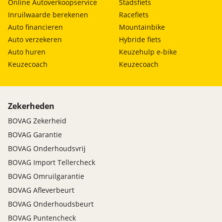
Online Autoverkoopservice
Stadsfiets
Inruilwaarde berekenen
Racefiets
Auto financieren
Mountainbike
Auto verzekeren
Hybride fiets
Auto huren
Keuzehulp e-bike
Keuzecoach
Keuzecoach
Zekerheden
BOVAG Zekerheid
BOVAG Garantie
BOVAG Onderhoudsvrij
BOVAG Import Tellercheck
BOVAG Omruilgarantie
BOVAG Afleverbeurt
BOVAG Onderhoudsbeurt
BOVAG Puntencheck