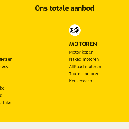
Ons totale aanbod
N
MOTOREN
Motor kopen
fietsen
Naked motoren
lecs
AllRoad motoren
Tourer motoren
Keuzecoach
ke
ts
e-bike
h