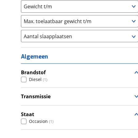
Gewicht t/m
Max. toelaatbaar gewicht t/m
Aantal slaapplaatsen
1
(
0
)
2
(
0
)
Algemeen
3
(
0
)
4
Brandstof
(
1
)
Diesel
(
1
)
5
(
0
)
6+
(
0
)
Transmissie
Automatisch
(
1
)
Staat
Occasion
(
1
)