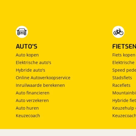
Vrijstaand bed
(
0
)
Middendinette
(
1
)
AUTO'S
FIETSE
Auto kopen
Fiets kopen
Elektrische auto's
Elektrische 
Hybride auto's
Speed pede
Online Autoverkoopservice
Stadsfiets
Inruilwaarde berekenen
Racefiets
Auto financieren
Mountainbi
Auto verzekeren
Hybride fie
Auto huren
Keuzehulp 
Keuzecoach
Keuzecoac