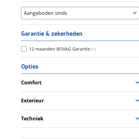
Aangeboden sinds
Garantie & zekerheden
12 maanden BOVAG Garantie
(
1
)
Opties
Comfort
Douche
Televisie
Exterieur
Verwarmde leefruimte
Luifel
Wasruimte met toilet
Schotel
Techniek
Schoonwatertank