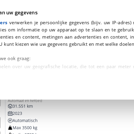
r
Kampeer
van uw gegevens
ers
verwerken je persoonlijke gegevens (bijv. uw IP-adres)
ies om informatie op uw apparaat op te slaan en te gebruik
enties en content, metingen aan advertenties en content, in
 je gevonden
U kunt kiezen wie uw gegevens gebruikt en met welke doelen
dsbeurt en Puntencheck
n we ook graag:
elen over uw geografische locatie, die tot een paar meter
entificeren door het actief te scannen op specifieke
Dethleffs
Just Go T 7055 EB
 persoonlijke gegevens worden verwerkt en stel uw voo
Automaat en hefbed
unt uw toestemming op elk moment wijzigen of in
31.551 km
2023
Automatisch
kbare technieken zorgen we voor een betere en meer persoon
Max 3500 kg
en ervoor dat de website goed werkt. Ook gebruiken we anal