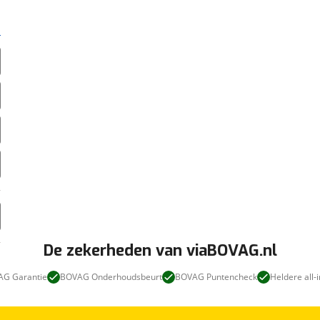
De zekerheden van viaBOVAG.nl
G Garantie
BOVAG Onderhoudsbeurt
BOVAG Puntencheck
Heldere all-i