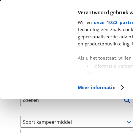
Auto
Fiets
Moto
Verantwoord gebruik 
Wij en
onze 1022 partn
<
Terug
|
Home
>
Kampeer
>
Kampeervoertuigen
technologieën zoals cook
gepersonaliseerde advert
We hebben 1 kampeervoertuig voor
en productontwikkeling. 
Alle occasions inclusief BOVAG Garantie, Onderhou
Als u het toestaat, wille
Informatie verzam
zijn
Uw apparaat id
Basisgegevens
Meer informatie
(fingerprinting)
Lees meer over hoe uw
Zoeken
detailgedeelte
in. U k
Cookieverklaring.
Soort kampeermiddel
Met cookies en vergelij
Camper
Functionele cookies zorg
(
1
)