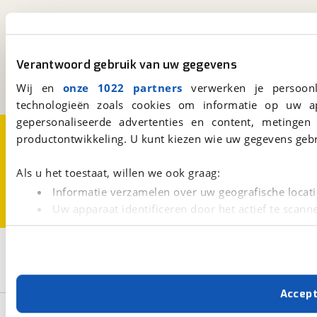
viaBOVAG.nl
Kosterijland
15
3981 AJ
Bunnik
Verantwoord gebruik van uw gegevens
Een initiatief van
BOVAG
Wij en
onze 1022 partners
verwerken je persoonl
technologieën zoals cookies om informatie op uw a
gepersonaliseerde advertenties en content, metingen
Over viaBOVAG.nl
Disclaimer- en Privacyverklaring
productontwikkeling. U kunt kiezen wie uw gegevens gebr
Cookievoorkeuren
Vacatures
Als u het toestaat, willen we ook graag:
Informatie verzamelen over uw geografische locati
Uw apparaat identificeren door het actief te scann
Lees meer over hoe uw persoonlijke gegevens worden ve
U kunt uw toestemming op elk moment wijzigen of intrekk
3
Opslaan
Dethleffs
Just Go T 7055 EB
Camper
Met cookies en vergelijkbare technieken zorgen we voor 
Accep
cookies zorgen ervoor dat de website goed werkt. Ook g
Basisgegevens
verbeteren. We tonen je graag relevante advertenties e