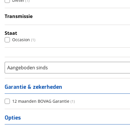
Diesel
(
1
)
5
(
0
)
6+
(
0
)
Transmissie
Automatisch
(
1
)
Staat
Occasion
(
1
)
Aangeboden sinds
Garantie & zekerheden
12 maanden BOVAG Garantie
(
1
)
Opties