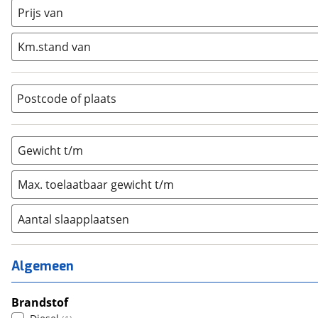
Half-integraal
(
0
)
Prijs van
Integraal
(
0
)
Km.stand van
Opzetunit
(
0
)
Overig
(
1
)
Vouwwagen
(
0
)
Postcode of plaats
Gewicht t/m
Max. toelaatbaar gewicht t/m
Aantal slaapplaatsen
1
(
0
)
2
(
0
)
Algemeen
3
(
0
)
4
Brandstof
(
1
)