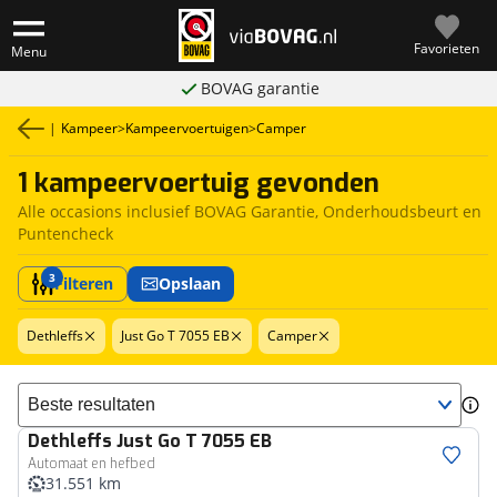
Favorieten
Menu
BOVAG garantie
|
Kampeer
>
Kampeervoertuigen
>
Camper
1 kampeervoertuig gevonden
Alle occasions inclusief BOVAG Garantie, Onderhoudsbeurt en
Puntencheck
3
Filteren
Opslaan
Dethleffs
Just Go T 7055 EB
Camper
Sorteer resultaten
Dethleffs
Just Go T 7055 EB
Automaat en hefbed
31.551 km