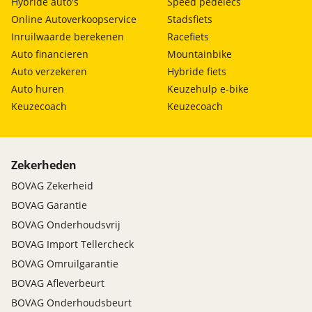
Hybride auto's
Speed pedelecs
Online Autoverkoopservice
Stadsfiets
Inruilwaarde berekenen
Racefiets
Auto financieren
Mountainbike
Auto verzekeren
Hybride fiets
Auto huren
Keuzehulp e-bike
Keuzecoach
Keuzecoach
Zekerheden
BOVAG Zekerheid
BOVAG Garantie
BOVAG Onderhoudsvrij
BOVAG Import Tellercheck
BOVAG Omruilgarantie
BOVAG Afleverbeurt
BOVAG Onderhoudsbeurt