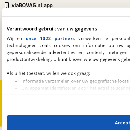
viaBOVAG.nl app
Altijd het meest recente aanbod bij de hand.
Download 'm nu.
Verantwoord gebruik van uw gegevens
Wij en
onze 1022 partners
verwerken je persoonl
viaBOVAG.nl
technologieën zoals cookies om informatie op uw a
Kosterijland
15
gepersonaliseerde advertenties en content, metingen
3981 AJ
Bunnik
productontwikkeling. U kunt kiezen wie uw gegevens gebr
Een initiatief van
BOVAG
Als u het toestaat, willen we ook graag:
Informatie verzamelen over uw geografische locati
Over viaBOVAG.nl
Disclaimer- en Privacyverklaring
Uw apparaat identificeren door het actief te scann
Cookievoorkeuren
Vacatures
Lees meer over hoe uw persoonlijke gegevens worden ve
U kunt uw toestemming op elk moment wijzigen of intrekk
Met cookies en vergelijkbare technieken zorgen we voor 
Accep
cookies zorgen ervoor dat de website goed werkt. Ook g