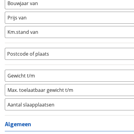
Bouwjaar van
Caravan
(
18
)
Half-integraal
(
0
)
Prijs van
Integraal
(
0
)
Km.stand van
Opzetunit
(
0
)
Overig
(
0
)
Vouwwagen
(
0
)
Postcode of plaats
Gewicht t/m
Max. toelaatbaar gewicht t/m
Aantal slaapplaatsen
1
(
0
)
2
(
0
)
Algemeen
3
(
4
)