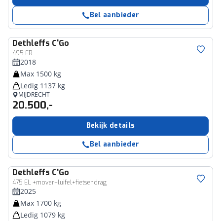
Bel aanbieder
Dethleffs
C'Go
495 FR
2018
Max 1500 kg
Ledig 1137 kg
MIJDRECHT
20.500,-
Bekijk details
Bel aanbieder
Dethleffs
C'Go
475 EL +mover+luifel+fietsendrag
2025
Max 1700 kg
Ledig 1079 kg