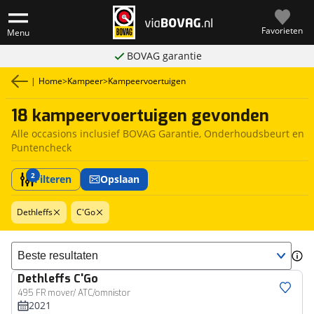
Favorieten
Menu
BOVAG garantie
|
Home
>
Kampeer
>
Kampeervoertuigen
18 kampeervoertuigen gevonden
Alle occasions inclusief BOVAG Garantie, Onderhoudsbeurt en
Puntencheck
2
Filteren
Opslaan
Dethleffs
C'Go
Sorteer resultaten
Dethleffs
C'Go
495 FR mover/ ATC/omnistor
2021