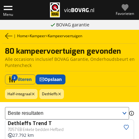
Favorieten
Menu
BOVAG garantie
|
Home
>
Kampeer
>
Kampeervoertuigen
80 kampeervoertuigen gevonden
Alle occasions inclusief BOVAG Garantie, Onderhoudsbeurt en
Puntencheck
2
Filteren
Opslaan
Half-integraal
Dethleffs
Sorteer resultaten
Dethleffs
Trend T
7057 EB Enkele bedden Hefbed
27.792 km