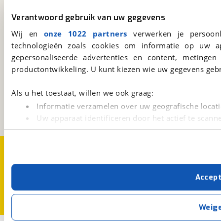
viaBOVAG.nl app
Verantwoord gebruik van uw gegevens
Altijd het meest recente aanbod bij de hand.
Wij en
onze 1022 partners
verwerken je persoonl
Download 'm nu.
technologieën zoals cookies om informatie op uw a
gepersonaliseerde advertenties en content, metingen
productontwikkeling. U kunt kiezen wie uw gegevens gebr
viaBOVAG.nl
Kosterijland
15
Als u het toestaat, willen we ook graag:
3981 AJ
Bunnik
Informatie verzamelen over uw geografische locati
Een initiatief van
BOVAG
Uw apparaat identificeren door het actief te scann
Lees meer over hoe uw persoonlijke gegevens worden ve
U kunt uw toestemming op elk moment wijzigen of intrekk
Over viaBOVAG.nl
Disclaimer- en Privacyverklaring
Cookievoorkeuren
Vacatures
Met cookies en vergelijkbare technieken zorgen we voor 
Accep
cookies zorgen ervoor dat de website goed werkt. Ook g
verbeteren. We tonen je graag relevante advertenties e
buiten onze website volgt – uiteraard op anonie
Weig
privacyverklaring
. Als je weigert, plaatsen we alleen f