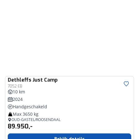
Dethleffs
Just Camp
7052 EB
10 km
2024
Handgeschakeld
Max 3650 kg
OUD-GASTEL/ROOSENDAAL
89.950,-