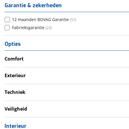
Garantie & zekerheden
12 maanden BOVAG Garantie
(
57
)
Fabrieksgarantie
(
23
)
Opties
Comfort
Airco
Douche
Exterieur
Televisie
Dakluik
Verwarmde leefruimte
Fietsendrager
Techniek
Wasruimte met toilet
Luifel
Omvormer
Schotel
Schoonwatertank
Veiligheid
Zonnepanelen
Gaslekdetector
Interieur