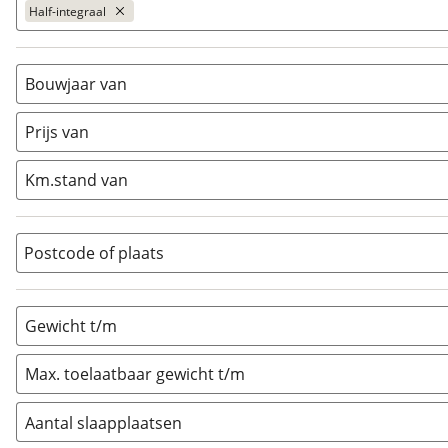
Half-integraal
Alkoof
(
1
)
Busmodel
(
18
)
Bouwjaar van
Caravan
(
112
)
Prijs van
Half-integraal
(
80
)
Integraal
(
11
)
Km.stand van
Opzetunit
(
0
)
Overig
(
15
)
Vouwwagen
(
0
)
Postcode of plaats
Gewicht t/m
Max. toelaatbaar gewicht t/m
Aantal slaapplaatsen