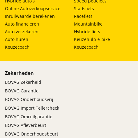
Hybride auto's
Speed pedelecs
Online Autoverkoopservice
Stadsfiets
Inruilwaarde berekenen
Racefiets
Auto financieren
Mountainbike
Auto verzekeren
Hybride fiets
Auto huren
Keuzehulp e-bike
Keuzecoach
Keuzecoach
Zekerheden
BOVAG Zekerheid
BOVAG Garantie
BOVAG Onderhoudsvrij
BOVAG Import Tellercheck
BOVAG Omruilgarantie
BOVAG Afleverbeurt
BOVAG Onderhoudsbeurt