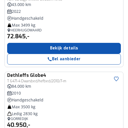
43.000 km
2022
Handgeschakeld
Max 3499 kg
HEERHUGOWAARD
72.845,-
Bekijk details
Bel aanbieder
Dethleffs
Globe4
T 6471-4 Dwarsbed/hefbed/2010/7-m
84.000 km
2010
Handgeschakeld
Max 3500 kg
Ledig 2830 kg
GORREDIJK
40.950,-