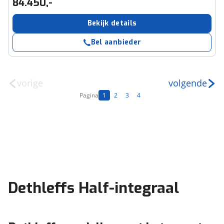
84.450,-
Bekijk details
Bel aanbieder
vorige
volgende
Pagina
1
2
3
4
Dethleffs Half-integraal