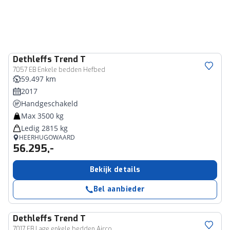
Dethleffs
Trend T
7057 EB Enkele bedden Hefbed
59.497 km
2017
Handgeschakeld
Max 3500 kg
Ledig 2815 kg
HEERHUGOWAARD
56.295,-
Bekijk details
Bel aanbieder
Dethleffs
Trend T
7017 EB Lage enkele bedden Airco