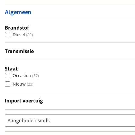
1
(
0
)
2
(
17
)
Algemeen
3
(
14
)
4
Brandstof
(
42
)
Diesel
(
80
)
5
(
3
)
6+
(
0
)
Transmissie
Handgeschakeld
(
45
)
Automatisch
(
34
)
Staat
Occasion
(
57
)
Nieuw
(
23
)
Import voertuig
Nee
(
2
)
Aangeboden sinds