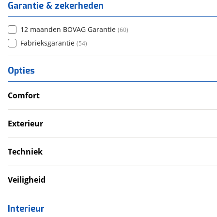
Garantie & zekerheden
12 maanden BOVAG Garantie
(
60
)
Fabrieksgarantie
(
54
)
Opties
Comfort
Airco
Douche
Exterieur
Televisie
Dakluik
Verwarmde leefruimte
Fietsendrager
Techniek
Wasruimte met toilet
Luifel
Eigen accu
Schotel
Omvormer
Veiligheid
Voortent
Schoonwatertank
Rookmelder
Zonnepanelen
Interieur