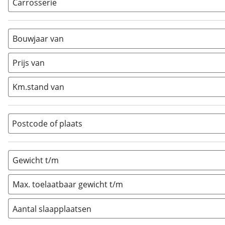
Carrosserie
Alkoof
(
1
)
Busmodel
(
1
)
Bouwjaar van
Caravan
(
55
)
Half-integraal
(
42
)
Prijs van
Integraal
(
6
)
Km.stand van
Opzetunit
(
0
)
Overig
(
3
)
Vouwwagen
(
0
)
Postcode of plaats
Gewicht t/m
Max. toelaatbaar gewicht t/m
Aantal slaapplaatsen
1
(
0
)