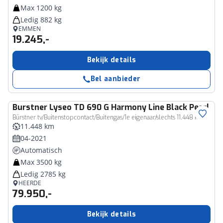
Max 1200 kg
Ledig 882 kg
EMMEN
19.245,-
Bekijk details
Bel aanbieder
Burstner
Lyseo TD 690 G Harmony Line Black Pearl 1
Bürstner tv/Buitenstopcontact/Buitengas/1e eigenaar/slechts 11.448 km**
11.448 km
04-2021
Automatisch
Max 3500 kg
Ledig 2785 kg
HEERDE
79.950,-
Bekijk details