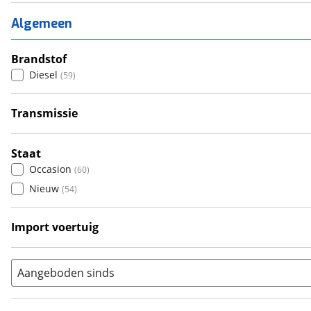
2
(
14
)
Algemeen
3
(
33
)
4
Brandstof
(
44
)
Diesel
(
59
)
5
(
7
)
6+
(
7
)
Transmissie
Handgeschakeld
(
38
)
Automatisch
(
20
)
Staat
Occasion
(
60
)
Nieuw
(
54
)
Import voertuig
Ja
(
8
)
Nee
(
2
)
Aangeboden sinds