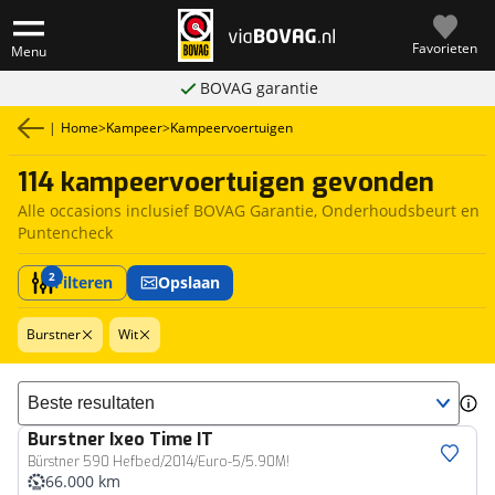
Favorieten
Menu
BOVAG garantie
|
Home
>
Kampeer
>
Kampeervoertuigen
114 kampeervoertuigen gevonden
Alle occasions inclusief BOVAG Garantie, Onderhoudsbeurt en
Puntencheck
2
Filteren
Opslaan
Burstner
Wit
Sorteer resultaten
Burstner
Ixeo Time IT
Bürstner 590 Hefbed/2014/Euro-5/5.90M!
66.000 km