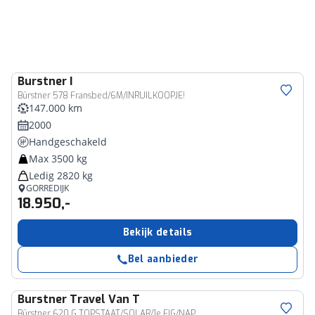
Burstner
I
Bürstner 578 Fransbed/6M/INRUILKOOPJE!
147.000 km
2000
Handgeschakeld
Max 3500 kg
Ledig 2820 kg
GORREDIJK
18.950,-
Bekijk details
Bel aanbieder
Burstner
Travel Van T
Bürstner 620 G TOPSTAAT/SOLAR/1e EIG/NAP