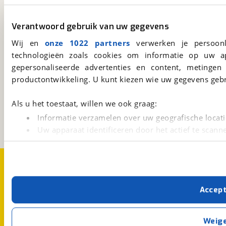
viaBOVAG.nl app
Verantwoord gebruik van uw gegevens
Altijd het meest recente aanbod bij de hand.
Wij en
onze 1022 partners
verwerken je persoonl
Download 'm nu.
technologieën zoals cookies om informatie op uw a
gepersonaliseerde advertenties en content, metingen
productontwikkeling. U kunt kiezen wie uw gegevens gebr
viaBOVAG.nl
Kosterijland
15
Als u het toestaat, willen we ook graag:
3981 AJ
Bunnik
Informatie verzamelen over uw geografische locati
Een initiatief van
BOVAG
Uw apparaat identificeren door het actief te scann
Lees meer over hoe uw persoonlijke gegevens worden ve
U kunt uw toestemming op elk moment wijzigen of intrekk
Over viaBOVAG.nl
Disclaimer- en Privacyverklaring
Cookievoorkeuren
Vacatures
Met cookies en vergelijkbare technieken zorgen we voor 
Accep
cookies zorgen ervoor dat de website goed werkt. Ook g
verbeteren. We tonen je graag relevante advertenties e
buiten onze website volgt – uiteraard op anonie
Weig