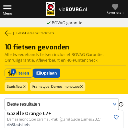
Favorieten
Menu
BOVAG garantie
|
Fiets
>
Fietsen
>
Stadsfiets
10 fietsen gevonden
Alle tweedehands fietsen inclusief BOVAG Garantie,
Omruilgarantie, Afleverbeurt en 40-Puntencheck
2
Filteren
Opslaan
Stadsfiets
Frametype: Dames monotube
Sorteer resultaten
Gazelle
Orange C7+
Dames monotube caramel khaki (glans) 53cm Dames 2027
Stadsfiets