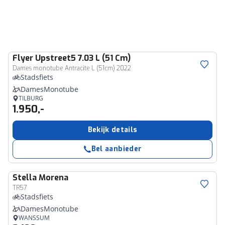
Flyer
Upstreet5 7.03 L (51 Cm)
Dames monotube Antracite L (51cm) 2022
Stadsfiets
DamesMonotube
TILBURG
1.950,-
Bekijk details
Bel aanbieder
Stella
Morena
TR57
Stadsfiets
DamesMonotube
WANSSUM