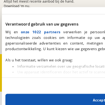
Altijd het meest recente aanbod bij de hand.
Download 'm nu.
viaBOVAG.nl
Verantwoord gebruik van uw gegevens
Kosterijland
15
Wij en
onze 1022 partners
verwerken je persoonl
3981 AJ
Bunnik
technologieën zoals cookies om informatie op uw a
Een initiatief van
gepersonaliseerde advertenties en content, metingen
BOVAG
productontwikkeling. U kunt kiezen wie uw gegevens gebr
Over viaBOVAG.nl
Disclaimer- en Privacyverklaring
Als u het toestaat, willen we ook graag:
Cookievoorkeuren
Vacatures
Informatie verzamelen over uw geografische locati
Uw apparaat identificeren door het actief te scann
Lees meer over hoe uw persoonlijke gegevens worden ve
U kunt uw toestemming op elk moment wijzigen of intrekk
Met cookies en vergelijkbare technieken zorgen we voor 
2
Opslaan
Accep
cookies zorgen ervoor dat de website goed werkt. Ook g