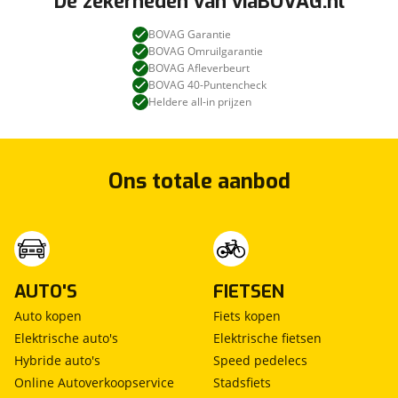
De zekerheden van viaBOVAG.nl
BOVAG Garantie
BOVAG Omruilgarantie
BOVAG Afleverbeurt
BOVAG 40-Puntencheck
Heldere all-in prijzen
Ons totale aanbod
AUTO'S
FIETSEN
Auto kopen
Fiets kopen
Elektrische auto's
Elektrische fietsen
Hybride auto's
Speed pedelecs
Online Autoverkoopservice
Stadsfiets