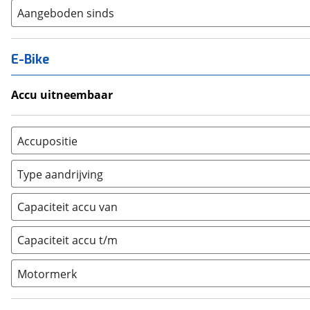
Aangeboden sinds
E-Bike
Accu uitneembaar
Ja, uitneembaar
(
1
)
Nee, vast
(
0
)
Accupositie
Bagagedrager
(
0
)
Type aandrijving
Frame
(
0
)
Achterwiel
(
0
)
Vloer
(
0
)
Capaciteit accu van
Trapas
(
1
)
Achterbank
(
0
)
Voorwiel
(
0
)
Capaciteit accu t/m
Kofferbak
(
0
)
Overig
(
0
)
Motormerk
Bosch
(
0
)