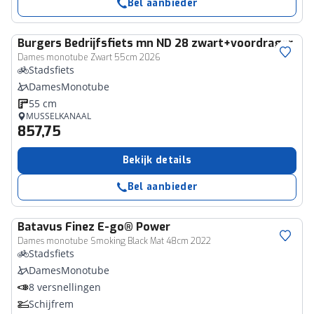
Bel aanbieder
Burgers
Bedrijfsfiets mn ND 28 zwart+voordrager
Dames monotube Zwart 55cm 2026
Stadsfiets
DamesMonotube
55 cm
MUSSELKANAAL
857,75
Bekijk details
Bel aanbieder
Batavus
Finez E-go® Power
Dames monotube Smoking Black Mat 48cm 2022
Stadsfiets
DamesMonotube
8 versnellingen
Schijfrem