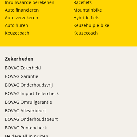
Inruilwaarde berekenen
Racefiets
Auto financieren
Mountainbike
Auto verzekeren
Hybride fiets
Auto huren
Keuzehulp e-bike
Keuzecoach
Keuzecoach
Zekerheden
BOVAG Zekerheid
BOVAG Garantie
BOVAG Onderhoudsvrij
BOVAG Import Tellercheck
BOVAG Omruilgarantie
BOVAG Afleverbeurt
BOVAG Onderhoudsbeurt
BOVAG Puntencheck
Heldere all-in prijzen