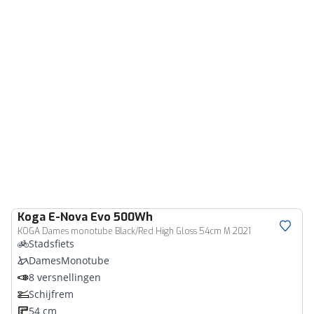
Koga
E-Nova Evo 500Wh
KOGA Dames monotube Black/Red High Gloss 54cm M 2021
Stadsfiets
DamesMonotube
8 versnellingen
Schijfrem
54 cm