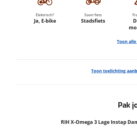
om de site continu te v
technologie die je gedr
Elektrisch?
Soort fiets
Fr
weten? Bekijk onze
disc
Ja, E-bike
Stadsfiets
D
mo
en beperkte analytis
voorkeurenpagina
.
Toon all
Toon toelichting aan
Algemeen
Merk
Rih
Model
X-Omega 3 Lage Instap
Modeljaar
2026
Pak j
Soort fiets
Stadsfiets
Frametype
Dames monotube
RIH X-Omega 3 Lage Instap D
Framehoogte
54 cm
Wielmaat
28 inch