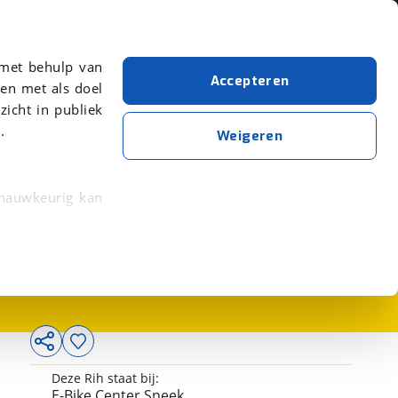
Over viaBOVAG.nl
er meer over in onze
 met behulp van
Accepteren
en met als doel
zicht in publiek
.
Weigeren
 nauwkeurig kan
2.999,-
 eigenschappen
rkeuren in het
trekken in de
lijke ervaring.
Deze Rih staat bij:
ytische cookies
E-Bike Center Sneek