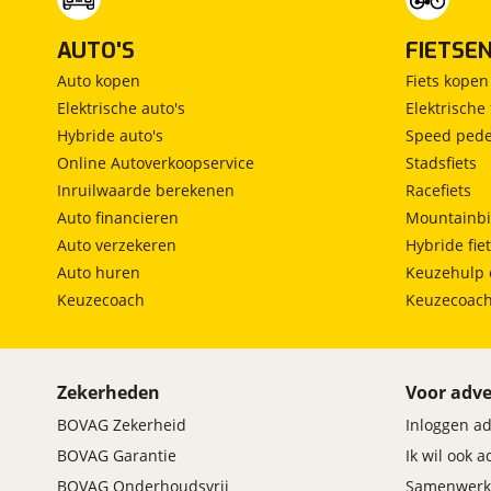
AUTO'S
FIETSE
Auto kopen
Fiets kopen
Elektrische auto's
Elektrische 
Hybride auto's
Speed pede
Online Autoverkoopservice
Stadsfiets
Inruilwaarde berekenen
Racefiets
Auto financieren
Mountainbi
Auto verzekeren
Hybride fie
Auto huren
Keuzehulp 
Keuzecoach
Keuzecoac
Zekerheden
Voor adve
BOVAG Zekerheid
Inloggen a
BOVAG Garantie
Ik wil ook 
BOVAG Onderhoudsvrij
Samenwerk