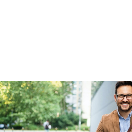
Fabrieksgarantie
Ja
Nieuwe accu
Inbegrepen
Meerprijs
:
€ 0,-
Wat is een nieuwe accu?