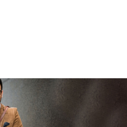
goed 
veilig en
brenge
V
vertrouwd
viaBOVAG -
persoo
veilig en
goed
brenge
vertrouwd