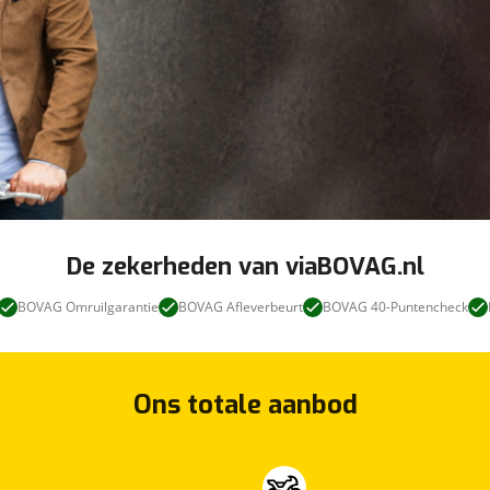
De zekerheden van viaBOVAG.nl
BOVAG Omruilgarantie
BOVAG Afleverbeurt
BOVAG 40-Puntencheck
Ons totale aanbod