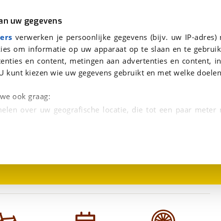
r
Kampeer
van uw gegevens
viaBOVAG.nl verwerkt je persoonsgegevens om je aanvraag zo goed mogelijk bij de aanbieder te brengen. Lees hi
ers
verwerken je persoonlijke gegevens (bijv. uw IP-adres)
ies om informatie op uw apparaat op te slaan en te gebruik
enties en content, metingen aan advertenties en content, in
U kunt kiezen wie uw gegevens gebruikt en met welke doelen
n we ook graag:
elen over uw geografische locatie, die tot een paar meter
1
/
3
entificeren door het actief te scannen op specifieke
 persoonlijke gegevens worden verwerkt en stel uw voo
unt uw toestemming op elk moment wijzigen of in
kbare technieken zorgen we voor een betere en meer persoon
en ervoor dat de website goed werkt. Ook gebruiken we anal