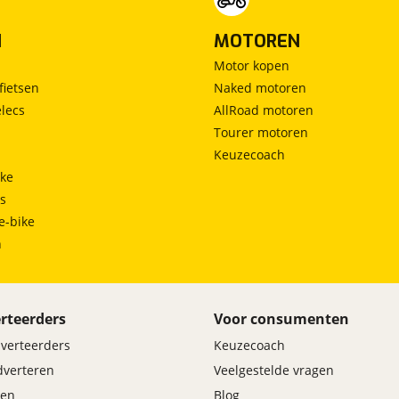
N
MOTOREN
Motor kopen
fietsen
Naked motoren
lecs
AllRoad motoren
Tourer motoren
Keuzecoach
ke
ts
e-bike
h
rteerders
Voor consumenten
dverteerders
Keuzecoach
adverteren
Veelgestelde vragen
en
Blog