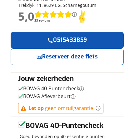
Trekdyk
,
11
,
8629 EG
,
Scharnegoutum
ruiken daarvoor
5,0
eme basis. Meer
5,0
lleen functionele
33 reviews
33 reviews
passen via de
Geen reviews gevonden
0515433859
Reserveer
Jouw contactgeg
nu!
Reserveer deze fiets
Naam
Ik heb
interesse in
Jouw zekerheden
E-mailadres
RIH X-Omega
BOVAG 40-Puntencheck
3 Lage Instap
BOVAG Afleverbeurt
Dames
monotube
E-Bike Center
Let op
geen omruilgarantie
Telefoonnummer (opti
BRONS 54cm
Sneek
neemt
M 2026
snel contact met
BOVAG 40-Puntencheck
je op.
Goed bevonden op 40 essentiële punten