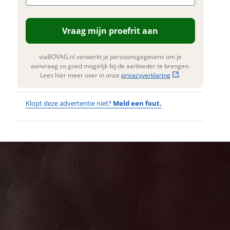
mogelijk bij de aanbieder te
n. Lees hier meer over in onze
erstuur mijn vraag
privacyverklaring
.
Vraag mijn proefrit aan
viaBOVAG.nl verwerkt je
nsgegevens om je aanvraag zo
viaBOVAG.nl verwerkt je persoonsgegevens om je
 mogelijk bij de aanbieder te
aanvraag zo goed mogelijk bij de aanbieder te brengen.
n. Lees hier meer over in onze
Lees hier meer over in onze
privacyverklaring
.
privacyverklaring
.
Klopt deze advertentie niet?
Meld een fout.
Wat
Wat is jou
opgevallen?
vervelend
dat je een
Wat klopt er
fout hebt
niet?
ontdekt.
RIH X-Omega
Kan je ons nog
3 Lage Instap