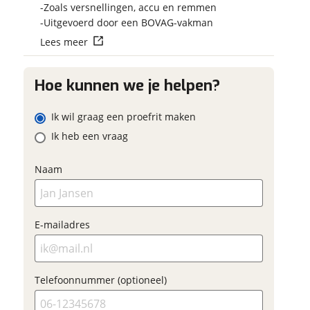
Vraag mijn reser
Zoals versnellingen, accu en remmen
aan
Uitgevoerd door een BOVAG-vakman
 contactgegevens
w vraag
Lees meer
viaBOVAG.nl verwerk
viaBOVAG -
persoonsgegevens om je a
veilig en
Hoe kunnen we je helpen?
goed mogelijk bij de aan
brengen. Lees hier meer o
vertrouwd
privacyverklaring
ladres
Ik wil graag een proefrit maken
Ik heb een vraag
m
oonnummer (optioneel)
Naam
ladres
E-mailadres
raag mijn proefrit
aan
oonnummer (optioneel)
Telefoonnummer (optioneel)
viaBOVAG.nl verwerkt je
nsgegevens om je aanvraag zo