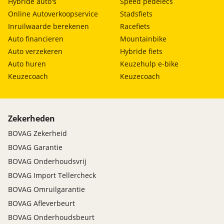
Hybride auto's
Speed pedelecs
Online Autoverkoopservice
Stadsfiets
Inruilwaarde berekenen
Racefiets
Auto financieren
Mountainbike
Auto verzekeren
Hybride fiets
Auto huren
Keuzehulp e-bike
Keuzecoach
Keuzecoach
Zekerheden
BOVAG Zekerheid
BOVAG Garantie
BOVAG Onderhoudsvrij
BOVAG Import Tellercheck
BOVAG Omruilgarantie
BOVAG Afleverbeurt
BOVAG Onderhoudsbeurt