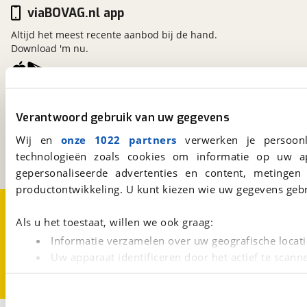
viaBOVAG.nl app
Altijd het meest recente aanbod bij de hand.
Download 'm nu.
viaBOVAG.nl
Verantwoord gebruik van uw gegevens
Kosterijland
15
3981 AJ
Bunnik
Wij en
onze 1022 partners
verwerken je persoonl
Een initiatief van
technologieën zoals cookies om informatie op uw a
BOVAG
gepersonaliseerde advertenties en content, metingen
productontwikkeling. U kunt kiezen wie uw gegevens gebr
Over viaBOVAG.nl
Disclaimer- en Privacyverklaring
Cookievoorkeuren
Vacatures
Als u het toestaat, willen we ook graag:
Informatie verzamelen over uw geografische locati
Uw apparaat identificeren door het actief te scann
Lees meer over hoe uw persoonlijke gegevens worden ve
U kunt uw toestemming op elk moment wijzigen of intrekk