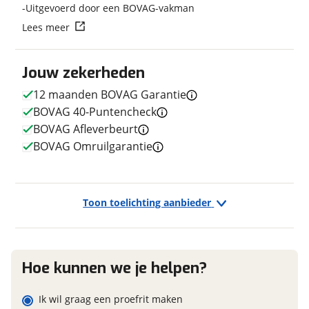
Uitgevoerd door een BOVAG-vakman
Transmissie
Naaf
Lees meer
Aantal versnellingen
8
Vraag mijn reservering aan
Framemateriaal
Aluminium
Jouw zekerheden
Gewicht
27 kg
viaBOVAG.nl verwerkt je persoonsgegevens om je aanvraag zo
goed mogelijk bij de aanbieder te brengen. Lees hier meer
Kleur
Grijs
12 maanden BOVAG Garantie
over in onze
privacyverklaring
.
Fabriekskleur
Basalt
BOVAG 40-Puntencheck
Type remsysteem voor
Schijfrem
BOVAG Afleverbeurt
Merk remsysteem voor
BOVAG Omruilgarantie
TEKTRO
Type primair remsysteem
Schijfrem
achter
Merk primair remsysteem
TEKTRO
Toon toelichting aanbieder
achter
Hoe kunnen we je helpen?
E-bike
Elektrisch?
Ik wil graag een proefrit maken
Ja, E-bike