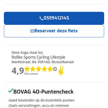
0599412145
Reserveer
nu!
Algemeen
Merk
Koga
Reserveer deze fiets
Rolfes Sports Cycling Lifestyle
neemt snel
contact met je op.
Model
E-Nova Evo-PT Lady 400Wh
Kilometerstand
5.755 km
Jouw contactgegevens
Modeljaar
2021
Deze Koga staat bij:
Soort fiets
Stadsfiets
Rolfes Sports Cycling Lifestyle
Naam
Marktstraat
,
84
,
9581AD
,
Musselkanaal
Frametype
Dames monotube
4,9
Framehoogte
56 cm
4,9
204 reviews
204 reviews
Wielmaat
28 inch
E-mailadres
Nieuw of occasion
Occasion
Geen reviews gevonden
BOVAG 40-Puntencheck
Telefoonnummer (optioneel)
Goed bevonden op 40 essentiële punten
Techniek
Zoals versnellingen, accu en remmen