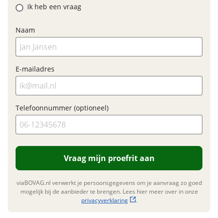
Ik heb een vraag
Naam
Financieel
Prijs
€ 1.999,-
E-mailadres
BTW/marge
Marge
Telefoonnummer (optioneel)
Garanties
BOVAG Garantie
12 maanden
Vraag mijn proefrit aan
viaBOVAG.nl verwerkt je persoonsgegevens om je aanvraag zo goed
mogelijk bij de aanbieder te brengen. Lees hier meer over in onze
privacyverklaring
.