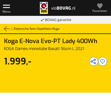
Favorieten
Menu
BOVAG garantie
|
Elektrische fiets
>
Stadsfiets
>
Koga
Koga
E-Nova Evo-PT Lady 400Wh
1
/
1
KOGA Dames monotube Basalt 56cm L 2021
1.999,-