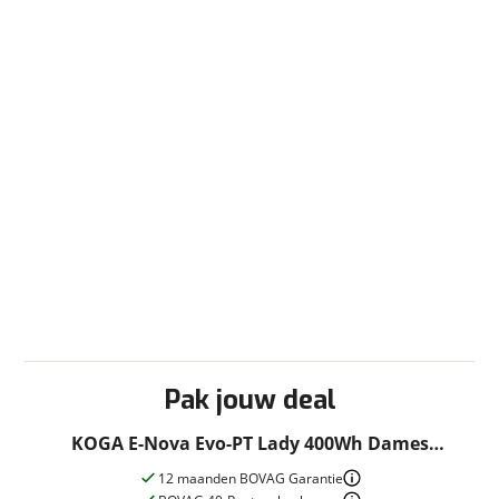
Pak jouw deal
KOGA E-Nova Evo-PT Lady 400Wh Dames
monotube Basalt 56cm L 2021
12 maanden BOVAG Garantie