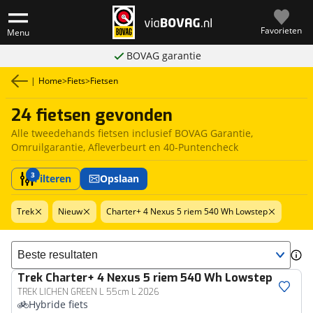
Favorieten
Menu
BOVAG garantie
|
Home
>
Fiets
>
Fietsen
24 fietsen gevonden
Alle tweedehands fietsen inclusief BOVAG Garantie,
Omruilgarantie, Afleverbeurt en 40-Puntencheck
3
Filteren
Opslaan
Trek
Nieuw
Charter+ 4 Nexus 5 riem 540 Wh Lowstep
Sorteer resultaten
Trek
Charter+ 4 Nexus 5 riem 540 Wh Lowstep
TREK LICHEN GREEN L 55cm L 2026
Hybride fiets