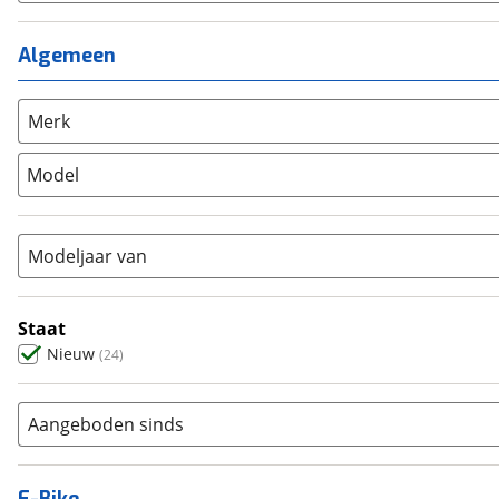
Meisjes
(
0
)
Ligfiets
(
0
)
Mixed
(
0
)
Mountainbike
(
0
)
Algemeen
Unisex
(
22
)
Overig
(
0
)
Racefiets
(
0
)
Merk
Stadsfiets
(
4
)
Model
Tandem
(
0
)
Vouwfiets
(
0
)
Modeljaar van
Staat
Nieuw
(
24
)
Aangeboden sinds