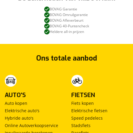
BOVAG Garantie
BOVAG Omruilgarantie
BOVAG Afleverbeurt
BOVAG 40-Puntencheck
Heldere all-in prijzen
Ons totale aanbod
AUTO'S
FIETSEN
Auto kopen
Fiets kopen
Elektrische auto's
Elektrische fietsen
Hybride auto's
Speed pedelecs
Online Autoverkoopservice
Stadsfiets
Inruilwaarde berekenen
Racefiets