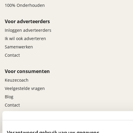
100% Onderhouden
Voor adverteerders
Inloggen adverteerders
Ik wil ook adverteren
Samenwerken
Contact
Voor consumenten
Keuzecoach
Veelgestelde vragen
Blog
Contact
viaBOVAG.nl app
Altijd het meest recente aanbod bij de hand.
Verantwoord gebruik van uw gegevens