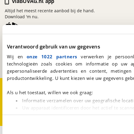
viaBOVAG.nl app
Altijd het meest recente aanbod bij de hand.
Download 'm nu.
viaBOVAG.nl
Verantwoord gebruik van uw gegevens
Kosterijland
15
3981 AJ
Bunnik
Wij en
onze 1022 partners
verwerken je persoonl
Een initiatief van
technologieën zoals cookies om informatie op uw a
BOVAG
gepersonaliseerde advertenties en content, metingen
productontwikkeling. U kunt kiezen wie uw gegevens gebr
Over viaBOVAG.nl
Disclaimer- en Privacyverklaring
Cookievoorkeuren
Vacatures
Als u het toestaat, willen we ook graag:
Informatie verzamelen over uw geografische locati
Uw apparaat identificeren door het actief te scann
Lees meer over hoe uw persoonlijke gegevens worden ve
U kunt uw toestemming op elk moment wijzigen of intrekk