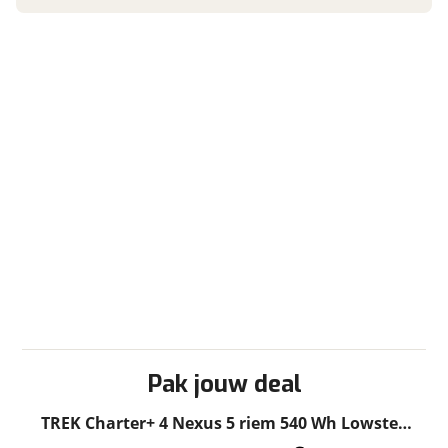
BTW/marge
BTW
Bijtellingspercentage
7 %
Nieuwprijs
€ 3.899,-
Garanties
Nieuwe accu
BOVAG Garantie
Fabrieksgarantie van
toepassing
Inbegrepen
Fabrieksgarantie
Ja
Meerprijs
:
€ 0,-
Wat is een nieuwe accu?
Pak jouw deal
TREK Charter+ 4 Nexus 5 riem 540 Wh Lowstep