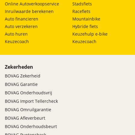
Online Autoverkoopservice
Stadsfiets
Inruilwaarde berekenen
Racefiets
Auto financieren
Mountainbike
Auto verzekeren
Hybride fiets
Auto huren
Keuzehulp e-bike
Keuzecoach
Keuzecoach
Zekerheden
BOVAG Zekerheid
BOVAG Garantie
BOVAG Onderhoudsvrij
BOVAG Import Tellercheck
BOVAG Omruilgarantie
BOVAG Afleverbeurt
BOVAG Onderhoudsbeurt
BOVAG Puntencheck