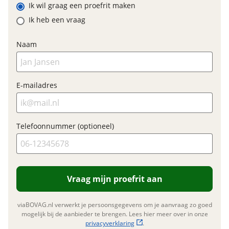
Model primair remsysteem
Shimano MT200
Ik wil graag een proefrit maken
achter
hydraulische schijfrem //
Ik heb een vraag
Shimano MT200
hydraulische schijfrem //
Shima
Naam
E-mailadres
E-bike
Elektrisch?
Ja, E-bike
Accupositie
Frame
Telefoonnummer (optioneel)
Motormerk
Bosch
Type aandrijving
Trapas
Vraag mijn proefrit aan
Financieel
viaBOVAG.nl verwerkt je persoonsgegevens om je aanvraag zo goed
mogelijk bij de aanbieder te brengen. Lees hier meer over in onze
Prijs
€ 3.899,-
privacyverklaring
.