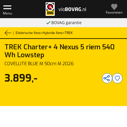
Favorieten
Menu
BOVAG garantie
|
Elektrische fiets
>
Hybride fiets
>
TREK
TREK
Charter+ 4 Nexus 5 riem 540
1
/
1
Wh Lowstep
COVELLITE BLUE M 50cm M 2026
3.899,-