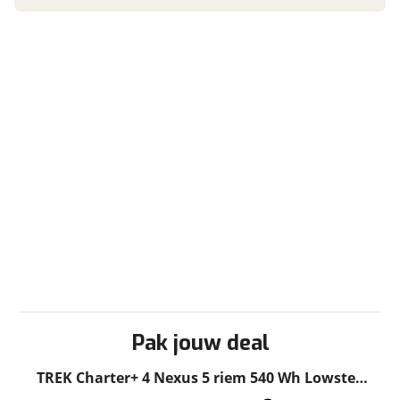
BTW/marge
BTW
Bijtellingspercentage
7 %
Nieuwprijs
€ 3.899,-
Garanties
BOVAG Garantie
Fabrieksgarantie van
toepassing
Fabrieksgarantie
Ja
Pak jouw deal
Nieuwe accu
TREK Charter+ 4 Nexus 5 riem 540 Wh Lowstep
Inbegrepen