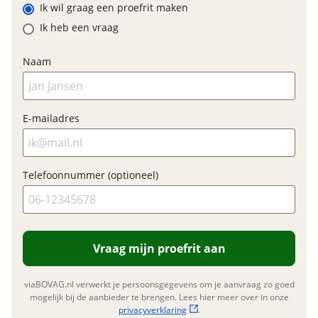
Model primair remsysteem
Shimano MT200
Ik wil graag een proefrit maken
achter
hydraulische schijfrem //
Ik heb een vraag
Shimano MT200
hydraulische schijfrem
Shimano
Naam
E-mailadres
E-bike
Elektrisch?
Ja, E-bike
Accupositie
Frame
Telefoonnummer (optioneel)
Motormerk
Bosch
Type aandrijving
Trapas
Vraag mijn proefrit aan
Financieel
viaBOVAG.nl verwerkt je persoonsgegevens om je aanvraag zo goed
mogelijk bij de aanbieder te brengen. Lees hier meer over in onze
Prijs
€ 3.899,-
privacyverklaring
.