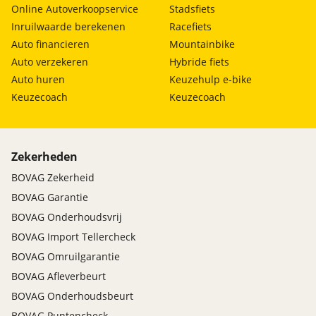
Online Autoverkoopservice
Stadsfiets
Inruilwaarde berekenen
Racefiets
Auto financieren
Mountainbike
Auto verzekeren
Hybride fiets
Auto huren
Keuzehulp e-bike
Keuzecoach
Keuzecoach
Zekerheden
BOVAG Zekerheid
BOVAG Garantie
BOVAG Onderhoudsvrij
BOVAG Import Tellercheck
BOVAG Omruilgarantie
BOVAG Afleverbeurt
BOVAG Onderhoudsbeurt
BOVAG Puntencheck