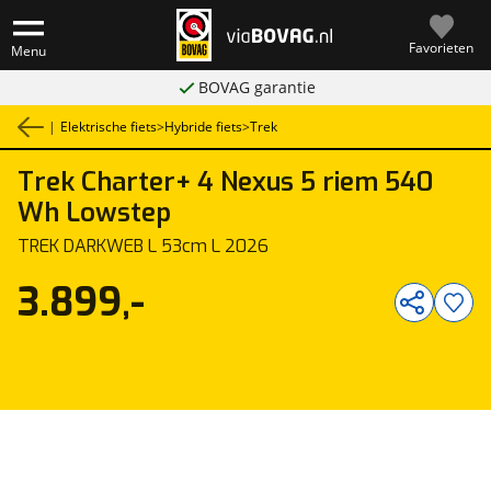
Favorieten
Menu
BOVAG garantie
|
Elektrische fiets
>
Hybride fiets
>
Trek
Trek
Charter+ 4 Nexus 5 riem 540
1
/
1
Wh Lowstep
TREK DARKWEB L 53cm L 2026
3.899,-