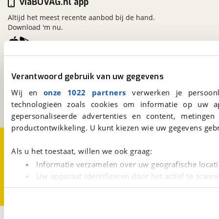
viaBOVAG.nl app
Altijd het meest recente aanbod bij de hand.
Download 'm nu.
viaBOVAG.nl
Verantwoord gebruik van uw gegevens
Kosterijland
15
3981 AJ
Bunnik
Wij en
onze 1022 partners
verwerken je persoonl
Een initiatief van
technologieën zoals cookies om informatie op uw a
BOVAG
gepersonaliseerde advertenties en content, metingen
productontwikkeling. U kunt kiezen wie uw gegevens gebr
Over viaBOVAG.nl
Disclaimer- en Privacyverklaring
Cookievoorkeuren
Vacatures
Als u het toestaat, willen we ook graag:
Informatie verzamelen over uw geografische locati
Uw apparaat identificeren door het actief te scann
Lees meer over hoe uw persoonlijke gegevens worden ve
U kunt uw toestemming op elk moment wijzigen of intrekk